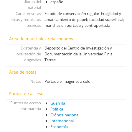
S - Solidaridad
Idioma del
español
TS - Tribuna Sindical
material
Características
Estado de conservación regular. Fragilidad y
UL - Unidad y Lucha: Órgano del Comité Central del Partido Socialista
físicas y requisitos
amarillamiento de papel; suciedad superficial;
V - Vea
técnicos
manchas en portada y contraportada
VC - Vía Chilena
ZZ - Zig-Zag
Área de materiales relacionados
Existencia y
Depósito del Centro de Investigación y
localización de
Documentación de la Universidad Finis
originales
Terrae.
Área de notas
Notas
Portada e imágenes a color
Puntos de acceso
Puntos de acceso
Guerrilla
por materia
Política
Crónica nacional
Internacional
Economía