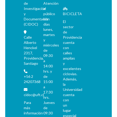
de
Atención
Investigación
al
y
público
BICICLETA
Documentación
los
El
(CIDOC)
días
sector
lunes,
de
martes
Calle
Providencia
y
Alberto
cuenta
miércoles
Henckel
con
de
2317,
calles
09:30
Providencia,
amplias
a
Santiago
y
14:00
excelentes
hrs. y
ciclovías.
+56 2
de
Además,
24207368
15:00
la
a
Universidad
17:30
cidoc@uft.cl
cuenta
hrs.
con
Para
Jueves
un
más
de
lugar
información
09:30
especial