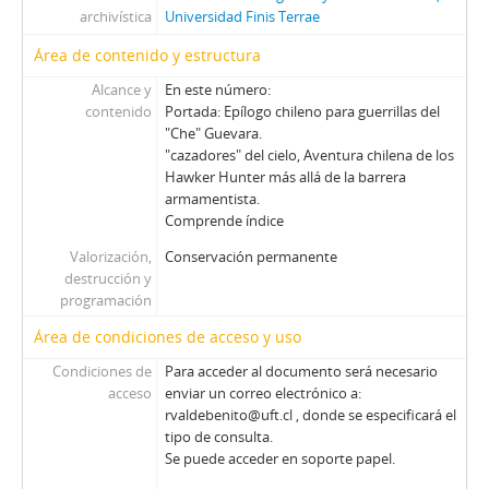
archivística
Universidad Finis Terrae
EV - Eva
H - Hoy (Magazine)
Área de contenido y estructura
LG - La Gironda
Alcance y
En este número:
LPa - La Patria
contenido
Portada: Epílogo chileno para guerrillas del
LP - La Prensa
"Che" Guevara.
M - Margarita
"cazadores" del cielo, Aventura chilena de los
M - Mayoría
Hawker Hunter más allá de la barrera
armamentista.
MJ - Mensaje
Comprende índice
NCh - Nosotros Los Chilenos
OFNPL - Órgano Oficial del Frente Nacionalista Patria y Libertad
Valorización,
Conservación permanente
destrucción y
P - Paloma
programación
Pag - Páginas: Para una acción solidaria
PEC - Política. Economía. Cultura.
Área de condiciones de acceso y uso
PP - Pluma y Pincel
Condiciones de
Para acceder al documento será necesario
PM - Pacífico Magazine
acceso
enviar un correo electrónico a:
QP - Qué Pasa
rvaldebenito@uft.cl , donde se especificará el
tipo de consulta.
QR - La Quinta Rueda
Se puede acceder en soporte papel.
REC - Revista el Compañero