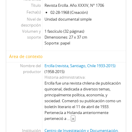
148 - Revista Ercilla. Año XXXIV, Nº 1741
Título
Revista Ercilla. Año XXXIV, N° 1706
149 - Revista Ercilla. Año XXXIV, Nº 1742
Fecha(s)
02-28-1968 (Creación)
150 - Revista Ercilla. Año XXXIV, Nº 1743
Nivel de
Unidad documental simple
151 - Revista Ercilla. Año XXXIV, Nº 1744
descripción
152 - Revista Ercilla. Año XXXIV, Nº 1745
Volumen y
1 fascículo (32 páginas)
soporte
Dimensiones: 27 x 37 cm
153 - Revista Ercilla. Año XXXIV, Nº 1746
Soporte: papel
154 - Revista Ercilla. Año XXXIV, Nº 1747
155 - Revista Ercilla. Año XXXIV, Nº 1748
Área de contexto
156 - Revista Ercilla. Año XXXIV, Nº 1750
Nombre del
Ercilla (revista, Santiago, Chile 1933-2015)
157 - Revista Ercilla. Año XXXIV, Nº 1752
productor
(1958-2015)
158 - Revista Ercilla. Año XXXIV, Nº 1753
Historia administrativa
159 - Revista Ercilla. Año XXXIV, Nº 1754
Ercilla fue una revista chilena de publicación
160 - Revista Ercilla. Año XXXIV, Nº 1758
quincenal, dedicada a diversos temas,
161 - Revista Ercilla. Año XXXIV, Nº 1759
principalmente política, economía, y
sociedad. Comenzó su publicación como un
162 - Revista Ercilla. Año XXXIV, Nº 1760
boletín literario el 11 de abril de 1933.
163 - Revista Ercilla. Año XXXIV, Nº 1761
Pertenecía a Holanda anteriormente
164 - Revista Ercilla. Año XXXIV, Nº 1762
perteneció a
...
»
165 - Revista Ercilla. Año XXXIV, Nº 1763
ER - El Rebelde del MIR
Institución
Centro de Investigación y Documentación,