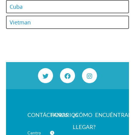
Cuba
Vietman
CONTÁCTANOS
HORARIOS
¿CÓMO
ENCUÉNTRAN
LLEGAR?
Centro