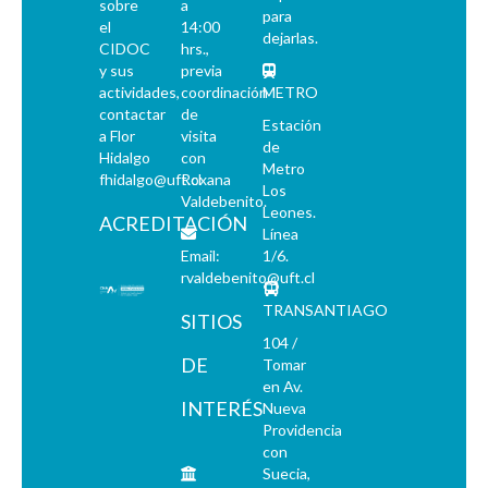
sobre
a
para
el
14:00
dejarlas.
CIDOC
hrs.,
y sus
previa
actividades,
coordinación
METRO
contactar
de
Estación
a Flor
visita
de
Hidalgo
con
Metro
fhidalgo@uft.cl
Roxana
Los
Valdebenito.
Leones.
ACREDITACIÓN
Línea
Email:
1/6.
rvaldebenito@uft.cl
TRANSANTIAGO
SITIOS
104 /
DE
Tomar
en Av.
INTERÉS
Nueva
Providencia
con
Suecia,