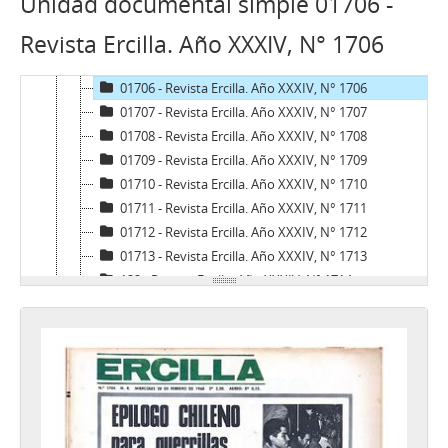
Unidad documental simple 01706 -
01703 - Revista Ercilla. Año XXXIV, N° 1703
Revista Ercilla. Año XXXIV, N° 1706
01704 - Revista Ercilla. Año XXXIV, N° 1704
01705 - Revista Ercilla. Año XXXIV, N° 1705
01706 - Revista Ercilla. Año XXXIV, N° 1706
01707 - Revista Ercilla. Año XXXIV, N° 1707
01708 - Revista Ercilla. Año XXXIV, N° 1708
01709 - Revista Ercilla. Año XXXIV, N° 1709
01710 - Revista Ercilla. Año XXXIV, N° 1710
01711 - Revista Ercilla. Año XXXIV, N° 1711
01712 - Revista Ercilla. Año XXXIV, N° 1712
01713 - Revista Ercilla. Año XXXIV, N° 1713
122 - Revista Ercilla. Año XXXIV, Nº 1714
123 - Revista Ercilla. Año XXXIV, Nº 1716
124 - Revista Ercilla. Año XXXIV, N° 1717
125 - Revista Ercilla. Año XXXIV, Nº 1718
126 - Revista Ercilla. Año XXXIV, Nº 1719
127 - Revista Ercilla. Año XXXIV, Nº 1720
128 - Revista Ercilla. Año XXXIV, Nº 1721