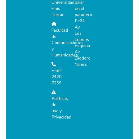
Universidad
bajar
Finis
en el
Terrae
paradero
Pc24-
Av.
Facultad
Los
de
Leones
Comunicaciones
esquina
y
Av
Humanidades
Eliodoro
Yáñez.
+562
2420
7255
Políticas
de
uso y
Privacidad