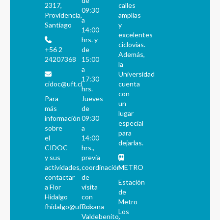
de
2317,
calles
09:30
Providencia,
amplias
a
Santiago
y
14:00
excelentes
hrs. y
ciclovías.
+56 2
de
Además,
24207368
15:00
la
a
Universidad
17:30
cidoc@uft.cl
cuenta
hrs.
con
Para
Jueves
un
más
de
lugar
información
09:30
especial
sobre
a
para
el
14:00
dejarlas.
CIDOC
hrs.,
y sus
previa
actividades,
coordinación
METRO
contactar
de
Estación
a Flor
visita
de
Hidalgo
con
Metro
fhidalgo@uft.cl
Roxana
Los
Valdebenito.