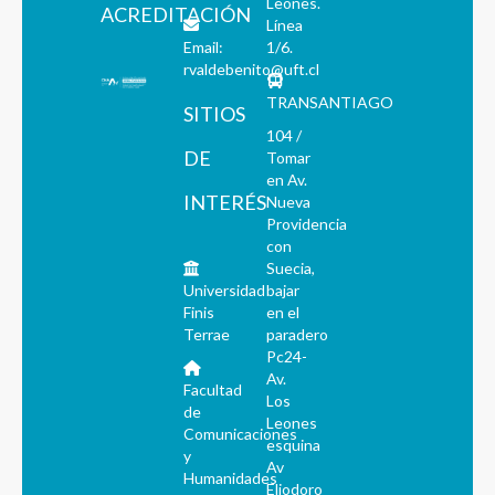
Leones.
ACREDITACIÓN
Línea
Email:
1/6.
rvaldebenito@uft.cl
TRANSANTIAGO
SITIOS
104 /
DE
Tomar
en Av.
INTERÉS
Nueva
Providencia
con
Suecia,
Universidad
bajar
Finis
en el
Terrae
paradero
Pc24-
Av.
Facultad
Los
de
Leones
Comunicaciones
esquina
y
Av
Humanidades
Eliodoro