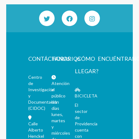
CONTÁCTANOS
HORARIOS
¿CÓMO
ENCUÉNTRAN
LLEGAR?
Centro
de
Atención
Investigación
al
y
público
BICICLETA
Documentación
los
El
(CIDOC)
días
sector
lunes,
de
martes
Calle
Providencia
y
Alberto
cuenta
miércoles
Henckel
con