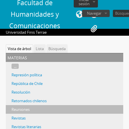
Facultad de
sesión
Humanidades y
Navegar
Comunicaciones
Universidad Finis Terrae
Vista de árbol
Lista
Búsqueda
materias
...
Represión política
República de Chile
Resolución
Retornados chilenos
Reuniones
Revistas
Revistas literarias