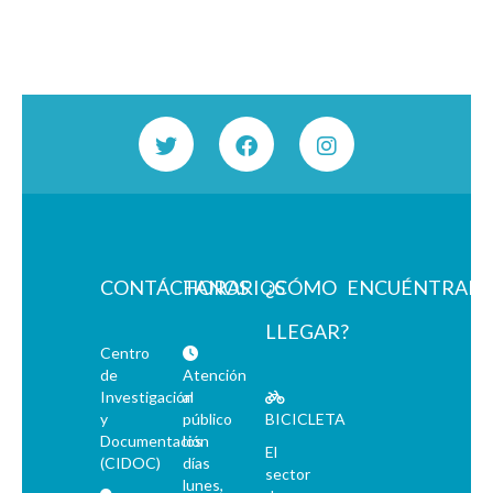
CONTÁCTANOS
HORARIOS
¿CÓMO
ENCUÉNTRAN
LLEGAR?
Centro
de
Atención
Investigación
al
y
público
BICICLETA
Documentación
los
El
(CIDOC)
días
sector
lunes,