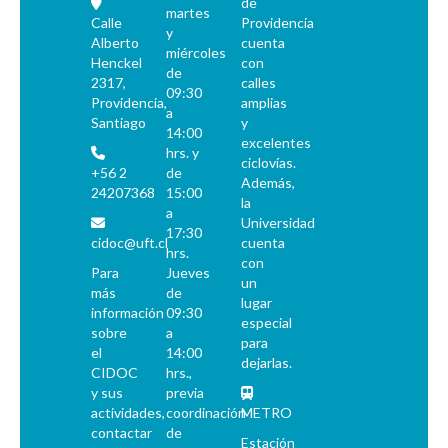
de
martes
Calle
Providencia
y
Alberto
cuenta
miércoles
Henckel
con
de
2317,
calles
09:30
Providencia,
amplias
a
Santiago
y
14:00
excelentes
hrs. y
ciclovías.
+56 2
de
Además,
24207368
15:00
la
a
Universidad
17:30
cidoc@uft.cl
cuenta
hrs.
con
Para
Jueves
un
más
de
lugar
información
09:30
especial
sobre
a
para
el
14:00
dejarlas.
CIDOC
hrs.,
y sus
previa
actividades,
coordinación
METRO
contactar
de
Estación