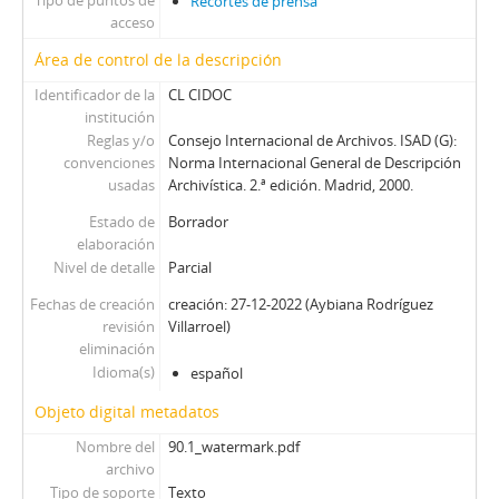
Tipo de puntos de
Recortes de prensa
acceso
Área de control de la descripción
Identificador de la
CL CIDOC
institución
Reglas y/o
Consejo Internacional de Archivos. ISAD (G):
convenciones
Norma Internacional General de Descripción
usadas
Archivística. 2.ª edición. Madrid, 2000.
Estado de
Borrador
elaboración
Nivel de detalle
Parcial
Fechas de creación
creación: 27-12-2022 (Aybiana Rodríguez
revisión
Villarroel)
eliminación
Idioma(s)
español
Objeto digital metadatos
Nombre del
90.1_watermark.pdf
archivo
Tipo de soporte
Texto