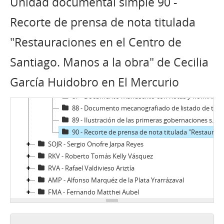
Unidad documental simple 90 -
79 - Fotografía de La Moneda sin título ni autor
80 - Fotografía de vajilla sin título ni autor
Recorte de prensa de nota titulada
81 - Fotografía titulada "Manifestantes en la calle Ahumada"
82 - Nómina manuscrita con folios y títulos de fotografías pertenecientes al Instituto Fílmico de la Universidad de Chile
"Restauraciones en el Centro de
83 - Documento mecanografiado de índice de láminas
Santiago. Manos a la obra" de Cecilia
84 - Documento mecanografiado de nómina titulada "Ilustraciones His.t de Chile III. Del Archivo de la Universidad e Chile"
85 - Documento manuscrito titulado "Catálogo ilustraciones. Archivo UCh"
García Huidobro en El Mercurio
86 - Documento manuscrito de nómina de obras organizadas por temáticas, autores, formatos y localización
87 - Documento manuscrito con notas y nómina sobre iconografía, titulado "Iconografía. Eyzaguirre. Historia de Chile"
88 - Documento mecanografiado de listado de titulado "Iconografía colonia. Fotografías a ser sacadas en el museo histórico"
89 - Ilustración de las primeras gobernaciones suramericanas
90 - Recorte de prensa de nota titulada "Restauraciones en el Centro de Santiago. Manos a la obra" de Cecilia García Huidobro en El Mercurio
SOJR - Sergio Onofre Jarpa Reyes
RKV - Roberto Tomás Kelly Vásquez
RVA - Rafael Valdivieso Ariztía
AMP - Alfonso Marquéz de la Plata Yrarrázaval
FMA - Fernando Matthei Aubel