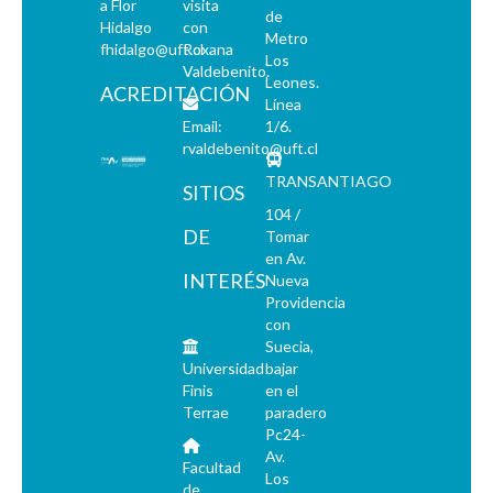
a Flor
visita
de
Hidalgo
con
Metro
fhidalgo@uft.cl
Roxana
Los
Valdebenito.
Leones.
ACREDITACIÓN
Línea
Email:
1/6.
rvaldebenito@uft.cl
TRANSANTIAGO
SITIOS
104 /
DE
Tomar
en Av.
INTERÉS
Nueva
Providencia
con
Suecia,
Universidad
bajar
Finis
en el
Terrae
paradero
Pc24-
Av.
Facultad
Los
de