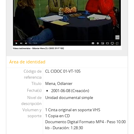
Área de identidad
Código de
CL CIDOC 01-VT-105
referencia
Título
Mena, Odlanier
Fecha(s)
2001-06-08 (Creación)
Nivel de
Unidad documental simple
descripción
Volumen y
1 Cinta original en soporte VHS
soporte
1 Copia en CD
Documento Digital Formato MP4 - Peso 10.00
kb - Duración: 1:28:30