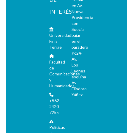
en Av.
INTERÉS
Nueva
Providencia
con
Suecia,
Universidad
bajar
Finis
en el
Terrae
paradero
Pc24-
Av.
Facultad
Los
de
Leones
Comunicaciones
esquina
y
Av
Humanidades
Eliodoro
Yáñez.
+562
2420
7255
Políticas