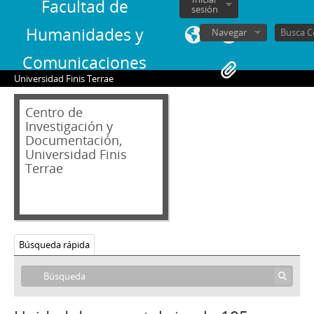
Facultad de
83 - Martínez Busch, Jorge
sesión
84 - Silva Solar, Julio
Humanidades y
Navegar
85 - Martínez Busch, Jorge
86 - Fresno, Juan Francisco; Zabala, José.
Comunicaciones
87 - Fresno, Juan Francisco
Universidad Finis Terrae
88 - Silva Solar, Julio
89 - Thayer, William
Centro de
90 - Martínez Busch, Jorge
Investigación y
Documentación,
91 - Krauss, Enrique
Universidad Finis
92 - Frei B., Arturo
Terrae
93 - Viera Gallo, José Antonio
94 - Boeninger, Edgardo
95 - Viera Gallo, Josè Antonio
96 - Boeninger, Edgardo
97 - Bitar, Sergio
Búsqueda rápida
98 - Chonchol, Jacques
99 - Molina Silva, Sergio
100 - Ossa Pretot, Sergio
101 - Mena, Odlanier