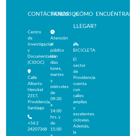
CONTÁCTANOS
HORARIOS
¿CÓMO
ENCUÉNTRAN
LLEGAR?
Centro
de
Atención
Investigación
al
y
público
BICICLETA
Documentación
los
El
(CIDOC)
días
sector
lunes,
de
martes
Calle
Providencia
y
Alberto
cuenta
miércoles
Henckel
con
de
2317,
calles
09:30
Providencia,
amplias
a
Santiago
y
14:00
excelentes
hrs. y
ciclovías.
+56 2
de
Además,
24207368
15:00
la
a