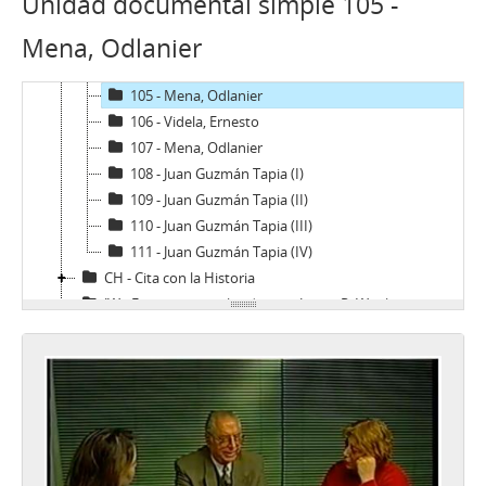
Unidad documental simple 105 -
102 - Silva Cimma, Enrique
Mena, Odlanier
103 - Mena, Odlanier
104 - Ossa Pretot, Sergio
105 - Mena, Odlanier
106 - Videla, Ernesto
107 - Mena, Odlanier
108 - Juan Guzmán Tapia (I)
109 - Juan Guzmán Tapia (II)
110 - Juan Guzmán Tapia (III)
111 - Juan Guzmán Tapia (IV)
CH - Cita con la Historia
JW - Entrevistas realizadas por James R. Whelan