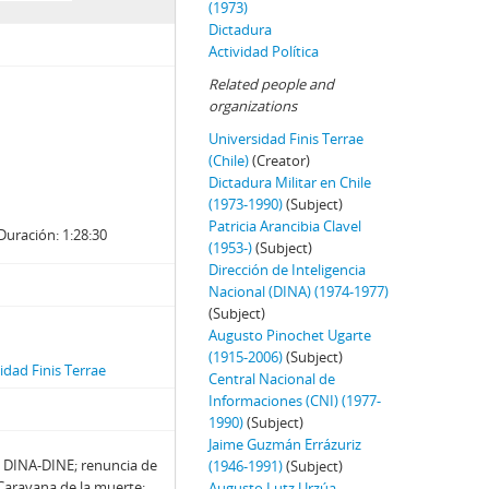
(1973)
Dictadura
Actividad Política
Related people and
organizations
Universidad Finis Terrae
(Chile)
(Creator)
Dictadura Militar en Chile
(1973-1990)
(Subject)
Patricia Arancibia Clavel
Duración: 1:28:30
(1953-)
(Subject)
Dirección de Inteligencia
Nacional (DINA) (1974-1977)
(Subject)
Augusto Pinochet Ugarte
(1915-2006)
(Subject)
dad Finis Terrae
Central Nacional de
Informaciones (CNI) (1977-
1990)
(Subject)
Jaime Guzmán Errázuriz
 DINA-DINE; renuncia de
(1946-1991)
(Subject)
Caravana de la muerte;
Augusto Lutz Urzúa