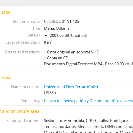
y area
Reference code
CL CIDOC 01-VT-105
Title
Mena, Odlanier
Date(s)
2001-06-08 (Creation)
Level of description
Item
Extent and medium
1 Cinta original en soporte VHS
1 Copia en CD
Documento Digital Formato MP4 - Peso 10.00 kb - 
 area
Name of creator
Universidad Finis Terrae (Chile)
(1988-)
Repository
Centro de Investigación y Documentación, Universi
 and structure area
Scope and content
Sesión entre: Arancibia, C. P.; Catalina Rodríguez.
Temas abordados: Mena asume la DINE; conflictos
Mena al DINE; relación Pinochet-Contreras-Mena; 