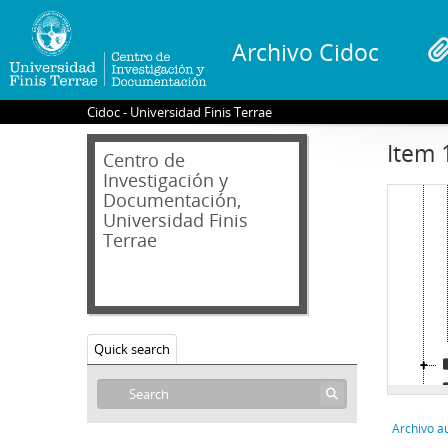
Archivo Cidoc
Cidoc - Universidad Finis Terrae
Item 
Centro de
Investigación y
Documentación,
Universidad Finis
Terrae
Quick search
Archivo a