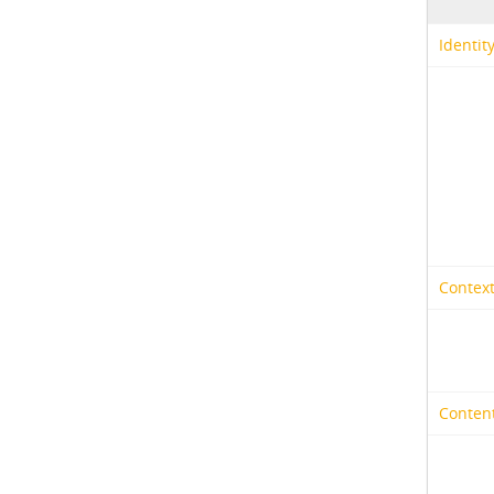
Identit
Context
Content