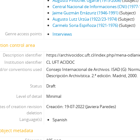
Augusto Pinochet Ugarte (1915-2006)
(Subject)
Central Nacional de Informaciones (CNI) (1977-
Jaime Guzmán Errázuriz (1946-1991)
(Subject)
Augusto Lutz Urzúa (1922/23-1974)
(Subject)
Carmelo Soria Espiñoza (1921-1976)
(Subject)
Genre access points
Interviews
tion control area
Description identifier
https://archivocidoc.uft.cl/index.php/mena-odlani
Institution identifier
CL UFT ACIDOC
d/or conventions used
Consejo Internacional de Archivos. ISAD (G): Norm
Descripción Archivística. 2.ª edición. Madrid, 2000.
Status
Draft
Level of detail
Minimal
tes of creation revision
Creación: 19-07-2022 (Javiera Paredes)
deletion
Language(s)
Spanish
 object metadata