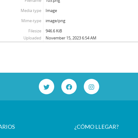
Filename
105.png
Media type
Image
Mime-type
image/png
Filesize
946.6 KiB
Uploaded
November 15, 2023 6:54 AM
ARIOS
¿CÓMO LLEGAR?