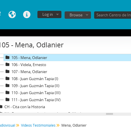
97 - Bitar, Sergio
98 - Chonchol, Jacques
Log in
Browse
99 - Molina Silva, Sergio
100 - Ossa Pretot, Sergio
101 - Mena, Odlanier
102 - Silva Cimma, Enrique
105 - Mena, Odlanier
103 - Mena, Odlanier
104 - Ossa Pretot, Sergio
105 - Mena, Odlanier
106 - Videla, Ernesto
107 - Mena, Odlanier
108 - Juan Guzmán Tapia (I)
109 - Juan Guzmán Tapia (II)
110 - Juan Guzmán Tapia (III)
111 - Juan Guzmán Tapia (IV)
CH - Cita con la Historia
JW - Entrevistas realizadas por James R. Whelan
udiovisual
Videos Testimoniales
Mena, Odlanier