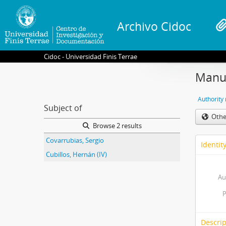
Archivo Cidoc
Cidoc - Universidad Finis Terrae
Manue
Authority
Subject of
Othe
Browse 2 results
Covarrubias, Sergio
Identit
Cubillos, Hernán (IV)
Au
P
Descrip