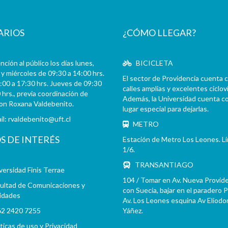
ARIOS
¿CÓMO LLEGAR?
ción al público los días lunes,
BICICLETA
y miércoles de 09:30 a 14:00 hrs.
El sector de Providencia cuenta 
:00 a 17:30 hrs. Jueves de 09:30
calles amplias y excelentes cicloví
 hrs., previa coordinación de
Además, la Universidad cuenta c
con Roxana Valdebenito.
lugar especial para dejarlas.
il:
rvaldebenito@uft.cl
METRO
OS DE INTERÉS
Estación de Metro Los Leones. L
1/6.
TRANSANTIAGO
versidad Finis Terrae
104 / Tomar en Av. Nueva Provid
ultad de Comunicaciones y
con Suecia, bajar en el paradero 
idades
Av. Los Leones esquina Av Eliodo
2 2420 7255
Yáñez.
íticas de uso y Privacidad