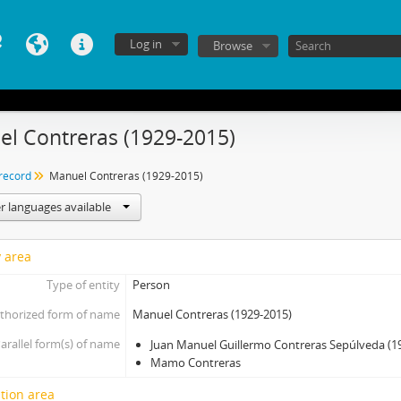
Log in
Browse
l Contreras (1929-2015)
 record
Manuel Contreras (1929-2015)
r languages available
y area
Type of entity
Person
thorized form of name
Manuel Contreras (1929-2015)
arallel form(s) of name
Juan Manuel Guillermo Contreras Sepúlveda (1
Mamo Contreras
tion area