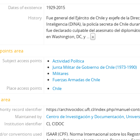
Dates of existence
1929-2015
History
Fue general del Ejército de Chile y exjefe de la Dir
Inteligencia (DINA), la policía secreta de Chile dur
fue declarado culpable del asesinato del diplomáti
en Washington, DC, y
...
»
points area
Subject access points
Actividad Política
Junta Militar de Gobierno de Chile (1973-1990)
Militares
Fuerzas Armadas de Chile
Place access points
Chile
 area
hority record identifier
https://archivocidoc.uft.cl/index.php/manuel-con
Maintained by
Centro de Investigación y Documentación, Universi
Institution identifier
CL CIDOC
d/or conventions used
ISAAR (CPF). Norma Internacional sobre los Regist