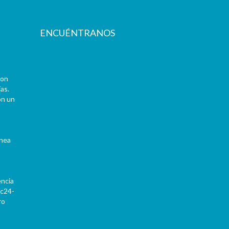
ENCUÉNTRANOS
con
as.
on un
ínea
encia
Pc24-
ro