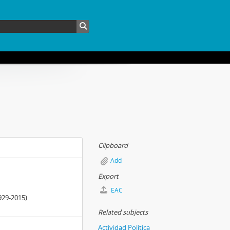
Clipboard
Add
Export
EAC
929-2015)
Related subjects
Actividad Política