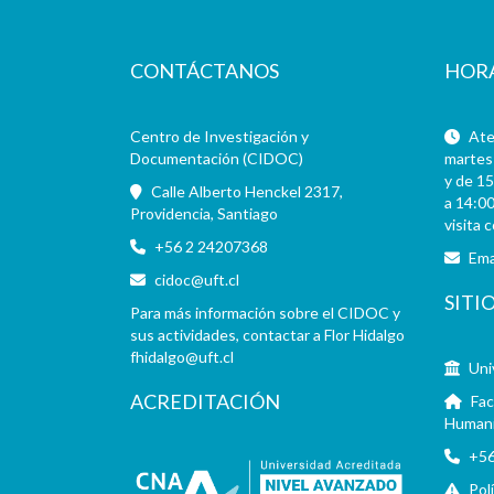
CONTÁCTANOS
HOR
Centro de Investigación y
Aten
Documentación (CIDOC)
martes 
y de 15
Calle Alberto Henckel 2317,
a 14:00
Providencia, Santiago
visita 
+56 2 24207368
Ema
cidoc@uft.cl
SITI
Para más información sobre el CIDOC y
sus actividades, contactar a Flor Hidalgo
fhidalgo@uft.cl
Uni
ACREDITACIÓN
Fac
Human
+56
Pol