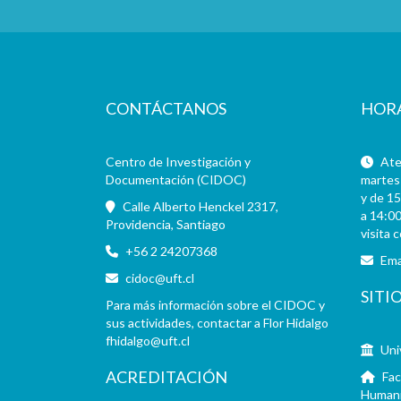
CONTÁCTANOS
HOR
Centro de Investigación y
Aten
Documentación (CIDOC)
martes 
y de 15
Calle Alberto Henckel 2317,
a 14:00
Providencia, Santiago
visita 
+56 2 24207368
Ema
cidoc@uft.cl
SITI
Para más información sobre el CIDOC y
sus actividades, contactar a Flor Hidalgo
fhidalgo@uft.cl
Uni
ACREDITACIÓN
Fac
Human