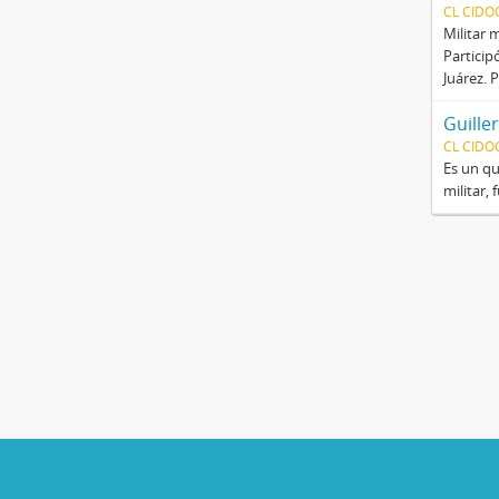
CL CIDO
Militar 
Particip
Juárez. 
Guille
CL CIDO
Es un qu
militar,