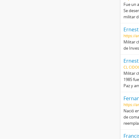
Fue un a
Se desem
militar 
Ernest
https://
Militar 
de Inves
Ernest
CL CIDO
Militar 
1985 fue
Paz y am
Fernan
https://
Nació en
de coman
reempla
Franci