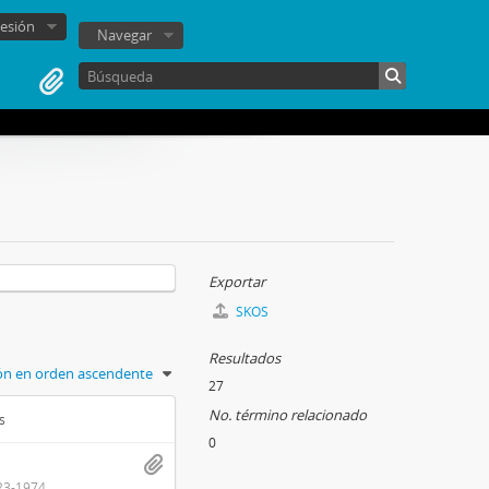
sesión
Navegar
Exportar
SKOS
Resultados
ión en orden ascendente
27
No. término relacionado
s
0
23-1974