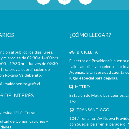
ARIOS
¿CÓMO LLEGAR?
ción al público los días lunes,
BICICLETA
y miércoles de 09:30 a 14:00 hrs.
El sector de Providencia cuenta 
:00 a 17:30 hrs. Jueves de 09:30
calles amplias y excelentes cicloví
 hrs., previa coordinación de
Además, la Universidad cuenta c
con Roxana Valdebenito.
lugar especial para dejarlas.
il:
rvaldebenito@uft.cl
METRO
OS DE INTERÉS
Estación de Metro Los Leones. L
1/6.
TRANSANTIAGO
versidad Finis Terrae
104 / Tomar en Av. Nueva Provid
ultad de Comunicaciones y
con Suecia, bajar en el paradero 
idades