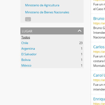
Fue un m
Ministerio de Agricultura
el Caso
Ministerio de Bienes Nacionales
Bruno 
...
https://a
Bruno Gu
lugar
Intende
Todos
Nacional
Chile
23
Carlos
Argentina
1
https://
El Salvador
1
Fue un m
Bolivia
1
costara 
México
1
Montalva
Carol 
https://
Fue un m
intenden
Enriqu
https://