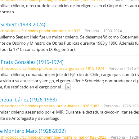
ilitar chileno, director de los servicios de inteligencia en el Golpe de Estad
 Horman.
Siebert (1933-2024)
rchivocidoc.uft.cl/index.php/bruno-siebert-1933
Persona
1933-2024
illermo Siebert Held fue un militar chileno. Se desempeñó como Gobernado
nte de Osorno y Ministro de Obras Públicas durante 1983 y 1990. Además f
 por la 17ª Circunscripción (X Región Sur).
 Prats González (1915-1974)
archivocidoc.uft.cl/index.php/carlos-prats-gonzalez-1915-1974
Persona
1915-
ilitar chileno, comandante en jefe del Ejército de Chile, cargo que asumió t
la vida a su antecesor y amigo, el general René Schneider; nombrado por el 
, fue ratificado en el cargo por el
...
»
Urzúa Ibáñez (1926-1983)
archivocidoc.uft.cl/index.php/carol-urzua-ibanez-1926-1983
Persona
1926-198
ilitar chileno asesinado por el MIR. Durante la dictadura cívico-militar se
te de Antofagasta y de Santiago.
e Montero Marx (1928-2022)
archivocidoc.uft.cl/index.php/enrique-montero-marx-1928-2022
Persona
1928