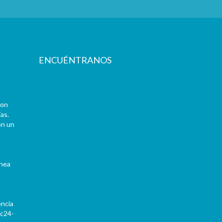
ENCUÉNTRANOS
con
as.
on un
ínea
encia
Pc24-