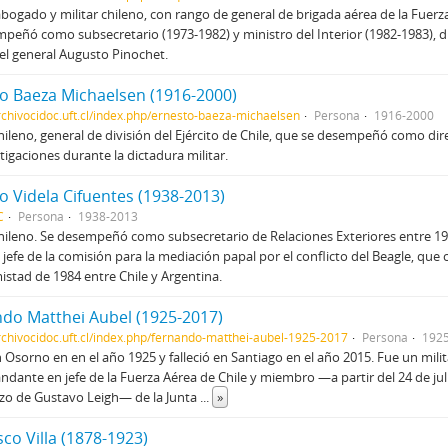
bogado y militar chileno, con rango de general de brigada aérea de la Fuerza
peñó como subsecretario (1973-1982) y ministro del Interior (1982-1983), d
del general Augusto Pinochet.
o Baeza Michaelsen (1916-2000)
archivocidoc.uft.cl/index.php/ernesto-baeza-michaelsen
Persona
1916-2000
chileno, general de división del Ejército de Chile, que se desempeñó como dire
tigaciones durante la dictadura militar.
o Videla Cifuentes (1938-2013)
C
Persona
1938-2013
chileno. Se desempeñó como subsecretario de Relaciones Exteriores entre 197
 jefe de la comisión para la mediación papal por el conflicto del Beagle, que
istad de 1984 entre Chile y Argentina.
do Matthei Aubel (1925-2017)
archivocidoc.uft.cl/index.php/fernando-matthei-aubel-1925-2017
Persona
192
 Osorno en en el año 1925 y falleció en Santiago en el año 2015. Fue un milit
dante en jefe de la Fuerza Aérea de Chile y miembro —a partir del 24 de jul
zo de Gustavo Leigh— de la Junta
...
»
sco Villa (1878-1923)