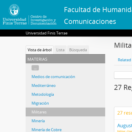
Facultad de Humanid
Comunicaciones
Universidad Finis Terrae
Milit
Vista de árbol
Lista
Búsqueda
materias
Related 
...
Medios de comunicación
Mediterráneo
27 Re
Metodología
Migración
Militares
27 res
Minería
August
Minería de Cobre
https://