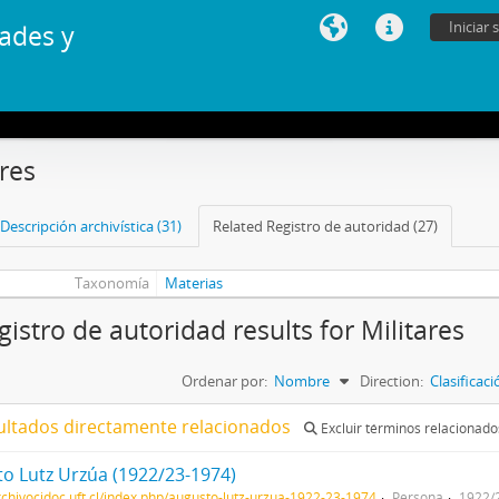
Iniciar 
ades y
ares
Descripción archivística (31)
Related Registro de autoridad (27)
Taxonomía
Materias
gistro de autoridad results for Militares
Ordenar por:
Nombre
Direction:
Clasificac
ultados directamente relacionados
Excluir términos relacionado
o Lutz Urzúa (1922/23-1974)
archivocidoc.uft.cl/index.php/augusto-lutz-urzua-1922-23-1974
Persona
1922/