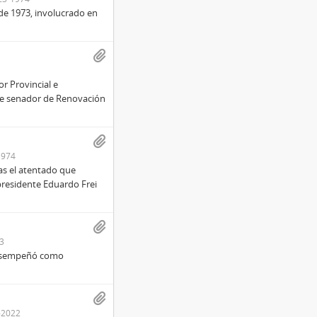
o de 1973, involucrado en
r Provincial e
ue senador de Renovación
1974
ras el atentado que
presidente Eduardo Frei
3
 desempeñó como
-2022