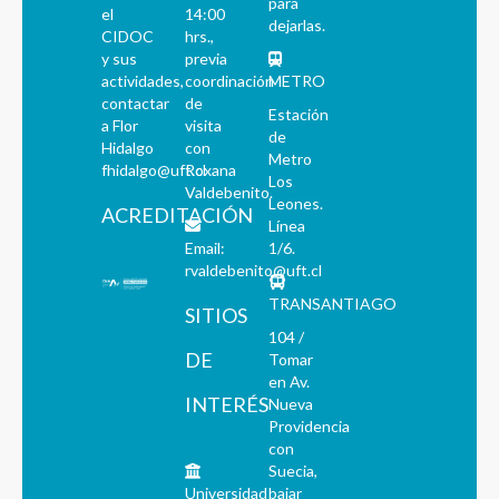
para
el
14:00
dejarlas.
CIDOC
hrs.,
y sus
previa
actividades,
coordinación
METRO
contactar
de
Estación
a Flor
visita
de
Hidalgo
con
Metro
fhidalgo@uft.cl
Roxana
Los
Valdebenito.
Leones.
ACREDITACIÓN
Línea
Email:
1/6.
rvaldebenito@uft.cl
TRANSANTIAGO
SITIOS
104 /
DE
Tomar
en Av.
INTERÉS
Nueva
Providencia
con
Suecia,
Universidad
bajar