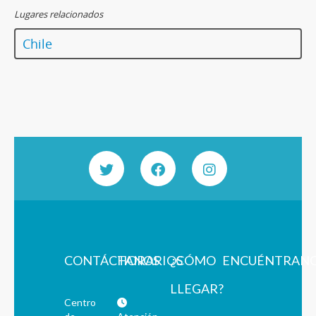
Lugares relacionados
Chile
CONTÁCTANOS
HORARIOS
¿CÓMO
ENCUÉNTRAN
LLEGAR?
Centro