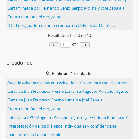
Carta firmada por Fernando Leniz, Sergio Molina y José Zabala a Juan Francisco Fresno Larraín y un anexo con el documento definitivo del Acuerdo Nacional para la transición a la plena democracia
Cuarta reunión del programa
Difícil designación de un rector para la Universidad Católica
Resultados
1
a
10
de 40
of 4
Creador de
Explorar 21 resultados
Acta de asistentes a los entrevistados previamente con el cardenal [Juan Francisco Fresno Larraín] y quienes asistieron a las reuniones realizadas en Calera de Tango y en el Circulo Español
Carta de Juan Francisco Fresno Larraín a Augusto Pinochet Ugarte
Carta de Juan Francisco Fresno Larraín a José Zabala
Cuarta reunión del programa
Entrevista APU [Augusto Pinochet Ugarte] y JFFL [Juan Francisco Fresno Larraín]
Interpretación de los diálogos, individuales y confidenciales
Juan Francisco Fresno Larraín