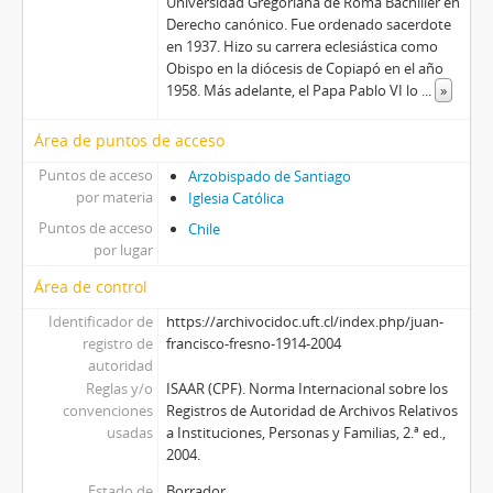
Universidad Gregoriana de Roma Bachiller en
Derecho canónico. Fue ordenado sacerdote
en 1937. Hizo su carrera eclesiástica como
Obispo en la diócesis de Copiapó en el año
1958. Más adelante, el Papa Pablo VI lo
...
»
Área de puntos de acceso
Puntos de acceso
Arzobispado de Santiago
por materia
Iglesia Católica
Puntos de acceso
Chile
por lugar
Área de control
Identificador de
https://archivocidoc.uft.cl/index.php/juan-
registro de
francisco-fresno-1914-2004
autoridad
Reglas y/o
ISAAR (CPF). Norma Internacional sobre los
convenciones
Registros de Autoridad de Archivos Relativos
usadas
a Instituciones, Personas y Familias, 2.ª ed.,
2004.
Estado de
Borrador