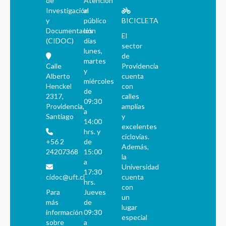
de
Atención
Investigación
al
y
público
BICICLETA
Documentación
los
El
(CIDOC)
días
sector
lunes,
de
martes
Calle
Providencia
y
Alberto
cuenta
miércoles
Henckel
con
de
2317,
calles
09:30
Providencia,
amplias
a
Santiago
y
14:00
excelentes
hrs. y
ciclovías.
+56 2
de
Además,
24207368
15:00
la
a
Universidad
17:30
cidoc@uft.cl
cuenta
hrs.
con
Para
Jueves
un
más
de
lugar
información
09:30
especial
sobre
a