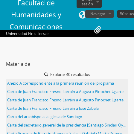
Facultad de
sesión
Humanidades y
Navegar
Comunicaciones
Universidad Finis Terrae
Materia de
Explorar 40 resultados
Anexo A correspondiente a la primera reunión del programa
Carta de Juan Francisco Fresno Larraín a Augusto Pinochet Ugarte
Carta de Juan Francisco Fresno Larráin a Augusto Pinochet Ugarte [II]
Carta de Juan Francisco Fresno Larraín a José Zabala
Carta del arzobispo a la Iglesia de Santiago
Carta del secretario general de la presidencia [Santiago Sinclair Oyaneder] a Juan Francisco Fresno Larraín
Carta firmada de Patricio Huneeus Salas a Gabriela Matte Domeyko en la que autoriza la utilización de las cartas de Jorge Alessandri que él conserva como receptor.