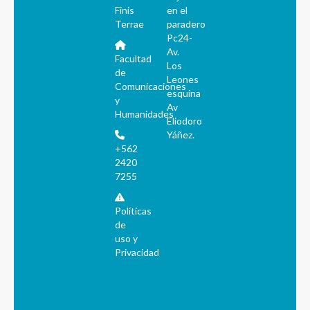
Finis
en el
Terrae
paradero
Pc24-
Av.
Facultad
Los
de
Leones
Comunicaciones
esquina
y
Av
Humanidades
Eliodoro
Yáñez.
+562
2420
7255
Políticas
de
uso y
Privacidad