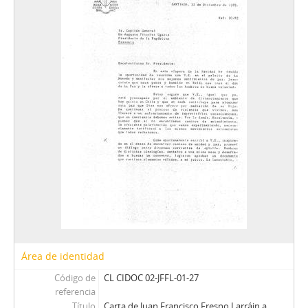
RVA - Rafael Valdivieso Ariztía
AMP - Alfonso Marquéz de la Plata Yrarrázaval
FMA - Fernando Matthei Aubel
Área de identidad
Código de
CL CIDOC 02-JFFL-01-27
referencia
Título
Carta de Juan Francisco Fresno Larráin a