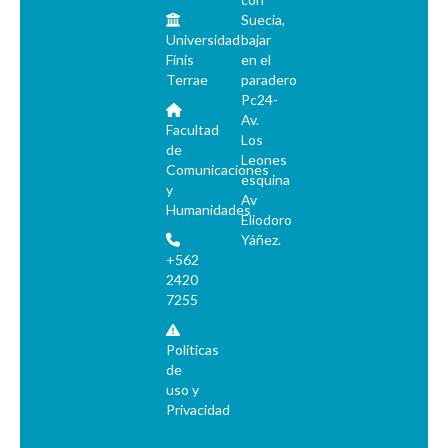
Suecia,
Universidad
bajar
Finis
en el
Terrae
paradero
Pc24-
Av.
Facultad
Los
de
Leones
Comunicaciones
esquina
y
Av
Humanidades
Eliodoro
Yáñez.
+562
2420
7255
Políticas
de
uso y
Privacidad