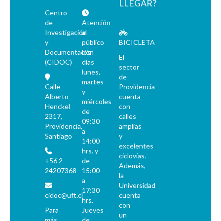
LLEGAR?
Centro
de
Atención
Investigación
al
y
público
BICICLETA
Documentación
los
El
(CIDOC)
días
sector
lunes,
de
martes
Calle
Providencia
y
Alberto
cuenta
miércoles
Henckel
con
de
2317,
calles
09:30
Providencia,
amplias
a
Santiago
y
14:00
excelentes
hrs. y
ciclovías.
+56 2
de
Además,
24207368
15:00
la
a
Universidad
17:30
cidoc@uft.cl
cuenta
hrs.
con
Para
Jueves
un
más
de