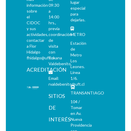
lugar
información
09:30
especial
sobre
a
para
el
14:00
dejarlas.
CIDOC
hrs.,
y sus
previa
actividades,
coordinación
METRO
contactar
de
Estación
a Flor
visita
de
Hidalgo
con
Metro
fhidalgo@uft.cl
Roxana
Los
Valdebenito.
Leones.
ACREDITACIÓN
Línea
Email:
1/6.
rvaldebenito@uft.cl
TRANSANTIAGO
SITIOS
104 /
DE
Tomar
en Av.
INTERÉS
Nueva
Providencia
con