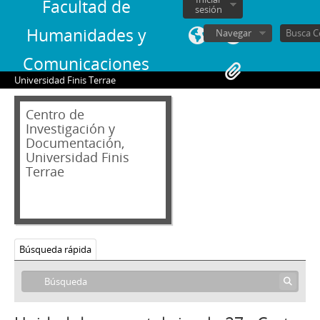
3 - Carta firmada de Patricio Aylwin a José Zabala con una minuta que aborda la realidad nacional, perspectivas y acciones a realizar
Facultad de
sesión
4 - Segunda reunión del programa
Humanidades y
Navegar
5 - Tercera reunión del programa
6 - Cuarta reunión del programa
Comunicaciones
7 - Quinta reunión del programa
Universidad Finis Terrae
8 - Sexta reunión del programa
9 - Séptima reunión del programa
Centro de
10 - Minuta que señala la preparación de insumos, acuerdos en materia política y económica, y consensos para la elaboración de un documento base para el acuerdo
Investigación y
11 - Octava reunión del programa
Documentación,
12 - Novena reunión del programa
Universidad Finis
Terrae
13 - Interpretación de los diálogos, individuales y confidenciales
14 - Primera reunión conjunta
15 - Reunión Juan Francisco Fresno Larraín, William Thayer y José Zabala
16 - Reunión José Zabala con Carlos Briones
17 - Reunión con Luis Maira
Búsqueda rápida
18 - Reuniones para fijar procedimientos
19 - Carta de Juan Francisco Fresno Larraín a José Zabala
20 - Reunión en el círculo español
21 - Carta firmada por Fernando Leniz, Sergio Molina y José Zabala a Juan Francisco Fresno Larraín y un anexo con el documento definitivo del Acuerdo Nacional para la transición a la plena democracia