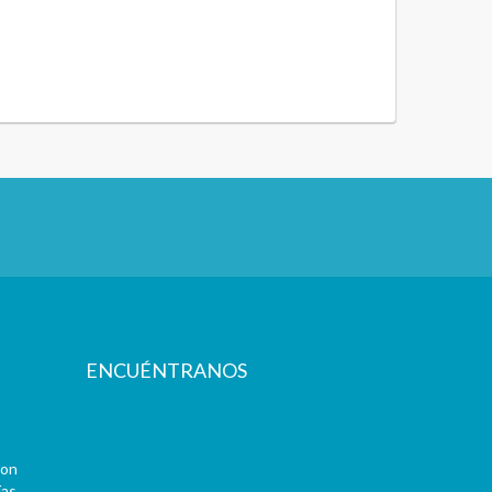
ENCUÉNTRANOS
con
as.