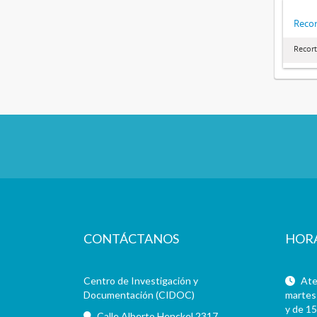
Recor
Recort
CONTÁCTANOS
HOR
Centro de Investigación y
Aten
Documentación (CIDOC)
martes 
y de 15
Calle Alberto Henckel 2317,