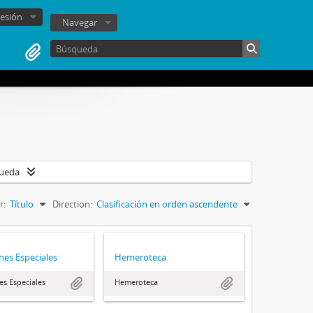
sesión
Navegar
queda
r:
Título
Direction:
Clasificación en orden ascendente
nes Especiales
Hemeroteca
es Especiales
Hemeroteca