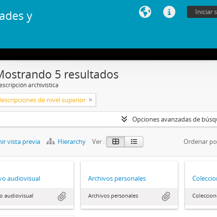
Iniciar 
ades y
Mostrando 5 resultados
scripción archivística
descripciones de nivel superior
Opciones avanzadas de bús
r vista previa
Hierarchy
Ver :
Ordenar po
vo audiovisual
Archivos personales
Coleccio
o audiovisual
Archivos personales
Coleccion