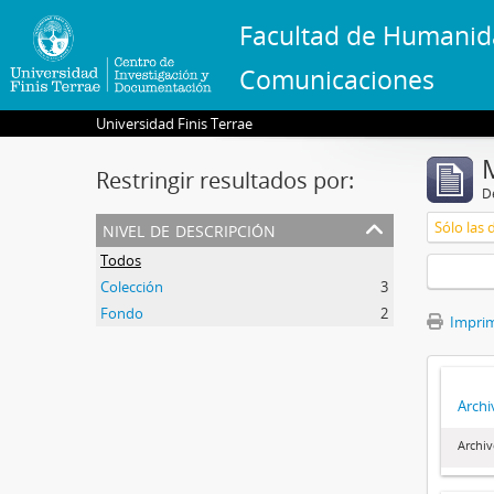
Facultad de Humanid
Comunicaciones
Universidad Finis Terrae
Restringir resultados por:
De
nivel de descripción
Sólo las 
Todos
Colección
3
Fondo
2
Imprimi
Archi
Archiv