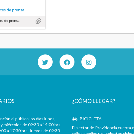
tes de prensa
es de prensa
ARIOS
¿CÓMO LLEGAR?
ción al público los días lunes,
BICICLETA
y miércoles de 09:30 a 14:00 hrs.
El sector de Providencia cuenta 
:00 a 17:30 hrs. Jueves de 09:30
calles amplias y excelentes cicloví