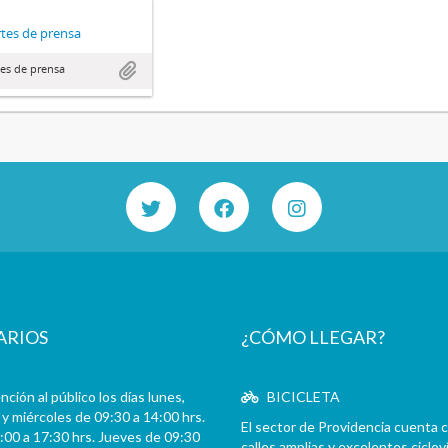
tes de prensa
es de prensa
ARIOS
¿CÓMO LLEGAR?
ción al público los días lunes,
BICICLETA
y miércoles de 09:30 a 14:00 hrs.
El sector de Providencia cuenta 
:00 a 17:30 hrs. Jueves de 09:30
calles amplias y excelentes cicloví