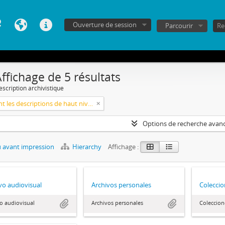
Ouverture de session
Parcourir
ffichage de 5 résultats
escription archivistique
Seulement les descriptions de haut niveau
Options de recherche avan
 avant impression
Hierarchy
Affichage :
vo audiovisual
Archivos personales
Coleccio
o audiovisual
Archivos personales
Coleccion