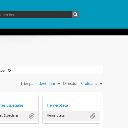
cée
Trier par:
Identifiant
Direction:
Croissant
nes Especiales
Hemeroteca
es Especiales
Hemeroteca