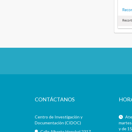
Recor
Recort
CONTÁCTANOS
HOR
Centro de Investigación y
Aten
Documentación (CIDOC)
martes 
y de 15
Calle Alberto Henckel 2317,