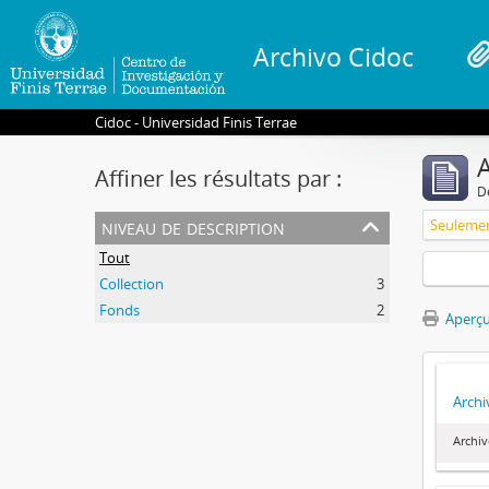
Archivo Cidoc
Cidoc - Universidad Finis Terrae
A
Affiner les résultats par :
D
niveau de description
Tout
Collection
3
Fonds
2
Aperçu
Archi
Archiv