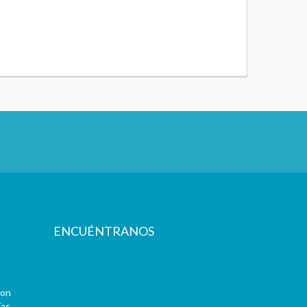
ENCUÉNTRANOS
con
as.