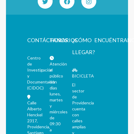
CONTÁCTANOS
HORARIOS
¿CÓMO
ENCUÉNTRAN
LLEGAR?
Centro
de
Atención
Investigación
al
y
público
BICICLETA
Documentación
los
El
(CIDOC)
días
sector
lunes,
de
martes
Calle
Providencia
y
Alberto
cuenta
miércoles
Henckel
con
de
2317,
calles
09:30
Providencia,
amplias
a
Santiago
y