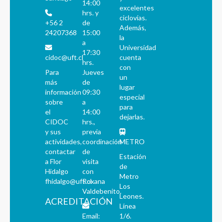
14:00
excelentes
hrs. y
ciclovías.
+56 2
de
Además,
24207368
15:00
la
a
Universidad
17:30
cidoc@uft.cl
cuenta
hrs.
con
Para
Jueves
un
más
de
lugar
información
09:30
especial
sobre
a
para
el
14:00
dejarlas.
CIDOC
hrs.,
y sus
previa
actividades,
coordinación
METRO
contactar
de
Estación
a Flor
visita
de
Hidalgo
con
Metro
fhidalgo@uft.cl
Roxana
Los
Valdebenito.
Leones.
ACREDITACIÓN
Línea
Email:
1/6.