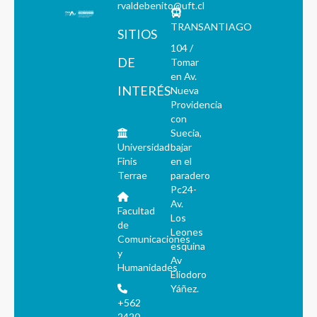
rvaldebenito@uft.cl
TRANSANTIAGO
SITIOS
104 /
DE
Tomar
en Av.
INTERÉS
Nueva
Providencia
con
Suecia,
Universidad
bajar
Finis
en el
Terrae
paradero
Pc24-
Av.
Facultad
Los
de
Leones
Comunicaciones
esquina
y
Av
Humanidades
Eliodoro
Yáñez.
+562
2420