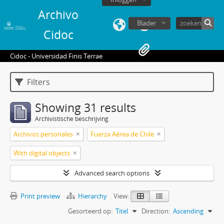
Archivo
Blader
Cidoc
Cidoc - Universidad Finis Terrae
Filters
Showing 31 results
Archivistische beschrijving
Archivos personales
Fuerza Aérea de Chile
With digital objects
Advanced search options
Print preview
Hierarchy
View:
Gesorteerd op:
Titel
Direction:
Ascending