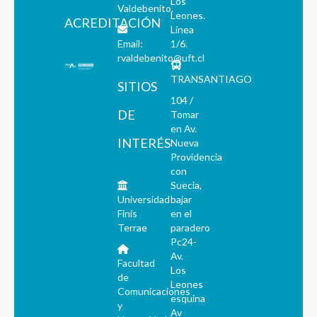
Los
Valdebenito.
Leones.
ACREDITACIÓN
Línea
Email:
1/6.
rvaldebenito@uft.cl
TRANSANTIAGO
SITIOS
104 /
DE
Tomar
en Av.
INTERÉS
Nueva
Providencia
con
Suecia,
Universidad
bajar
Finis
en el
Terrae
paradero
Pc24-
Av.
Facultad
Los
de
Leones
Comunicaciones
esquina
y
Av