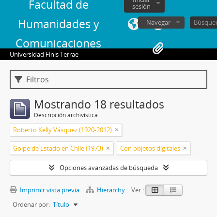
Facultad de
sesión
Humanidades y
Navegar
Comunicaciones
Universidad Finis Terrae
Filtros
Mostrando 18 resultados
Descripción archivística
Roberto Kelly Vásquez (1920-2012)
Golpe de Estado en Chile (1973)
Con objetos digitales
Opciones avanzadas de búsqueda
Imprimir vista previa
Hierarchy
Ver :
Ordenar por:
Título