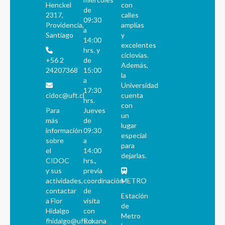
Henckel
con
de
2317,
calles
09:30
Providencia,
amplias
a
Santiago
y
14:00
excelentes
hrs. y
ciclovías.
+56 2
de
Además,
24207368
15:00
la
a
Universidad
17:30
cidoc@uft.cl
cuenta
hrs.
con
Para
Jueves
un
más
de
lugar
información
09:30
especial
sobre
a
para
el
14:00
dejarlas.
CIDOC
hrs.,
y sus
previa
actividades,
coordinación
METRO
contactar
de
Estación
a Flor
visita
de
Hidalgo
con
Metro
fhidalgo@uft.cl
Roxana