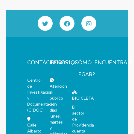
CONTÁCTANOS
HORARIOS
¿CÓMO
ENCUÉNTRAN
LLEGAR?
Centro
de
Atención
Investigación
al
y
público
BICICLETA
Documentación
los
El
(CIDOC)
días
sector
lunes,
de
martes
Calle
Providencia
y
Alberto
cuenta
miércoles