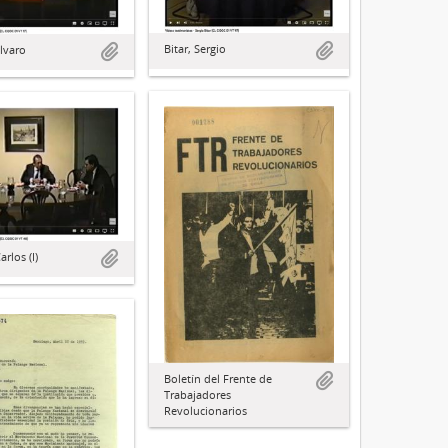
Bitar, Sergio
lvaro
arlos (I)
Boletín del Frente de
Trabajadores
Revolucionarios