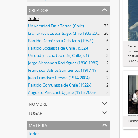
creador
Todos
Universidad Finis Terrae (Chile)
73
Ercilla (revista, Santiago, Chile 1933-2015)
20
Partido Demócrata Cristiano (1957-)
6
1er e
Partido Socialista de Chile (1932-)
5
latin
Unidad y lucha (boletín, Chile, s.f.)
3
cristi
30 de 
Jorge Alessandri Rodríguez (1896-1986)
2
Francisco Bulnes Sanfuentes (1917-1999)
2
Juan Francisco Fresno (1914-2004)
2
Partido Comunista de Chile (1922-)
2
Augusto Pinochet Ugarte (1915-2006)
2
nombre
lugar
Carmo
materia
Todos