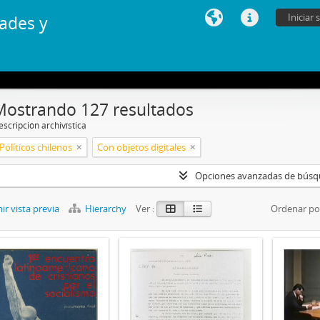
Iniciar 
ades y
Mostrando 127 resultados
scripción archivística
Políticos chilenos
Con objetos digitales
Opciones avanzadas de bús
r vista previa
Hierarchy
Ver :
Ordenar po