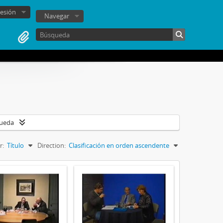
sesión
Navegar
queda
r:
Título
Direction:
Clasificación en orden ascendente