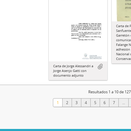
Carta de 
Sanfuente
Garretón 
comunicar
Falange N
adhesión
Nacional 
Conserva
Carta de Jorge Alessandri a
Jorge Asenjo Gatti con
documento adjunto
Resultados 1 a 10 de 127
1
2
3
4
5
6
7
...