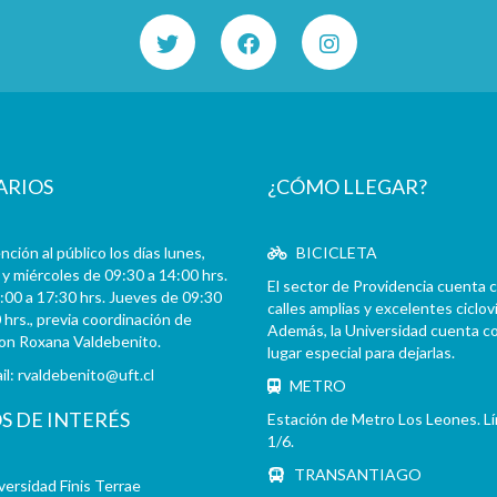
ARIOS
¿CÓMO LLEGAR?
ción al público los días lunes,
BICICLETA
y miércoles de 09:30 a 14:00 hrs.
El sector de Providencia cuenta 
:00 a 17:30 hrs. Jueves de 09:30
calles amplias y excelentes cicloví
 hrs., previa coordinación de
Además, la Universidad cuenta c
con Roxana Valdebenito.
lugar especial para dejarlas.
il:
rvaldebenito@uft.cl
METRO
OS DE INTERÉS
Estación de Metro Los Leones. L
1/6.
TRANSANTIAGO
versidad Finis Terrae