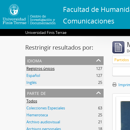
Facultad de Humanid
Comunicaciones
Universidad Finis Terrae
Restringir resultados por:
De
idioma
Partidos 
Registros únicos
127
Español
127
Inglés
25
Imprimi
parte de
Todos
Colecciones Especiales
63
Hemeroteca
25
Archivo audiovisual
21
Archivos personales
18