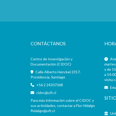
CONTÁCTANOS
HOR
Centro de Investigación y
Aten
Documentación (CIDOC)
martes 
y de 15
Calle Alberto Henckel 2317,
a 14:00
Providencia, Santiago
visita 
+56 2 24207368
Ema
cidoc@uft.cl
SITI
Para más información sobre el CIDOC y
sus actividades, contactar a Flor Hidalgo
fhidalgo@uft.cl
Uni