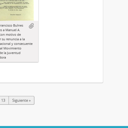
Francisco Bulnes
s a Manuel A.
con motivo de
 su renuncia a la
acional y consecuente
 al Movimiento
de la Juventud
dora
13
Siguiente »