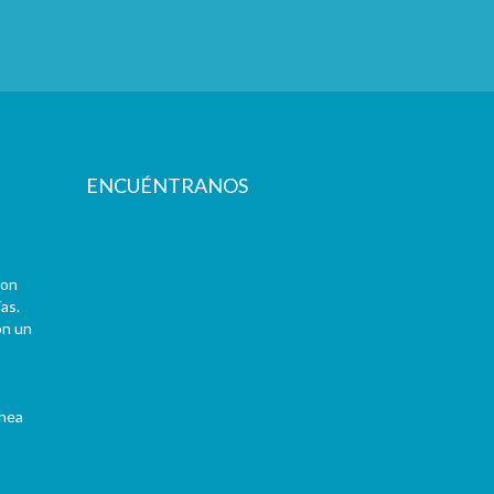
ENCUÉNTRANOS
con
as.
on un
ínea