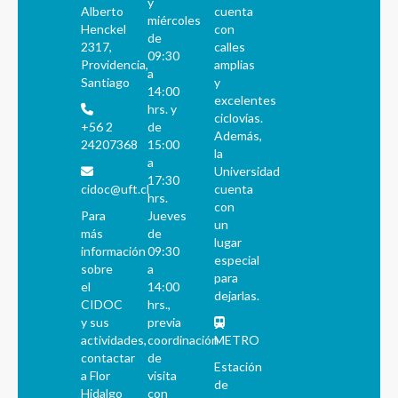
y
Alberto
cuenta
miércoles
Henckel
con
de
2317,
calles
09:30
Providencia,
amplias
a
Santiago
y
14:00
excelentes
hrs. y
ciclovías.
+56 2
de
Además,
24207368
15:00
la
a
Universidad
17:30
cidoc@uft.cl
cuenta
hrs.
con
Para
Jueves
un
más
de
lugar
información
09:30
especial
sobre
a
para
el
14:00
dejarlas.
CIDOC
hrs.,
y sus
previa
actividades,
coordinación
METRO
contactar
de
Estación
a Flor
visita
de
Hidalgo
con