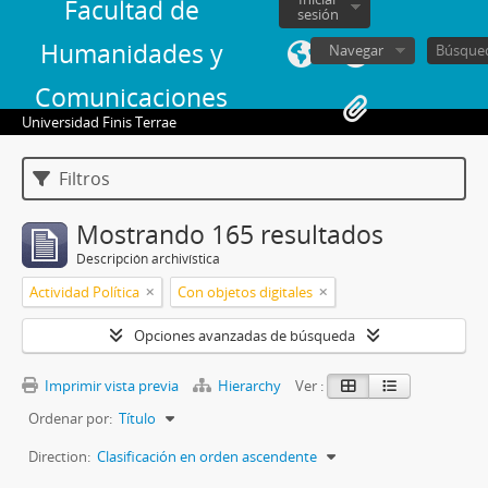
Facultad de
sesión
Humanidades y
Navegar
Comunicaciones
Universidad Finis Terrae
Filtros
Mostrando 165 resultados
Descripción archivística
Actividad Política
Con objetos digitales
Opciones avanzadas de búsqueda
Imprimir vista previa
Hierarchy
Ver :
Ordenar por:
Título
Direction:
Clasificación en orden ascendente