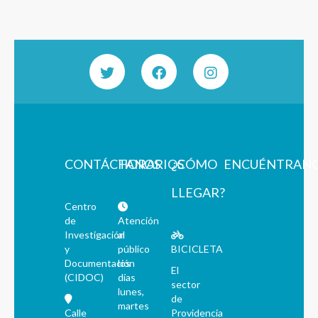
CONTÁCTANOS
HORARIOS
¿CÓMO
ENCUÉNTRAN
LLEGAR?
Centro
de
Atención
Investigación
al
y
público
BICICLETA
Documentación
los
El
(CIDOC)
días
sector
lunes,
de
martes
Calle
Providencia