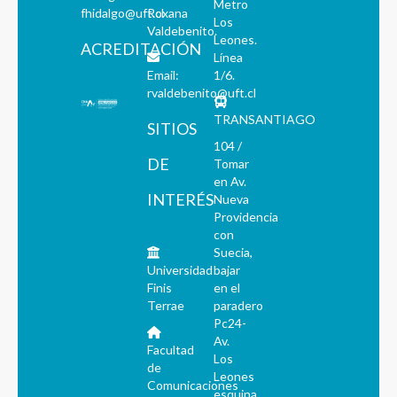
Metro
fhidalgo@uft.cl
Roxana
Los
Valdebenito.
Leones.
ACREDITACIÓN
Línea
Email:
1/6.
rvaldebenito@uft.cl
TRANSANTIAGO
SITIOS
104 /
DE
Tomar
en Av.
INTERÉS
Nueva
Providencia
con
Suecia,
Universidad
bajar
Finis
en el
Terrae
paradero
Pc24-
Av.
Facultad
Los
de
Leones
Comunicaciones
esquina