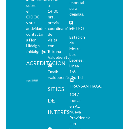
especial
sobre
a
para
el
14:00
dejarlas.
CIDOC
hrs.,
y sus
previa
actividades,
coordinación
METRO
contactar
de
Estación
a Flor
visita
de
Hidalgo
con
Metro
fhidalgo@uft.cl
Roxana
Los
Valdebenito.
Leones.
ACREDITACIÓN
Línea
Email:
1/6.
rvaldebenito@uft.cl
TRANSANTIAGO
SITIOS
104 /
DE
Tomar
en Av.
INTERÉS
Nueva
Providencia
con