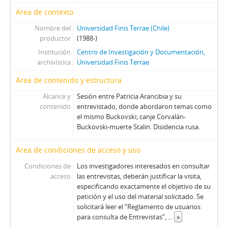
106 - Videla, Ernesto
Área de contexto
107 - Mena, Odlanier
Nombre del
Universidad Finis Terrae (Chile)
108 - Juan Guzmán Tapia (I)
productor
(1988-)
109 - Juan Guzmán Tapia (II)
Institución
Centro de Investigación y Documentación,
110 - Juan Guzmán Tapia (III)
archivística
Universidad Finis Terrae
111 - Juan Guzmán Tapia (IV)
CH - Cita con la Historia
Área de contenido y estructura
JW - Entrevistas realizadas por James R. Whelan
Alcance y
Sesión entre Patricia Arancibia y su
contenido
entrevistado, donde abordaron temas como
el mismo Buckovski; canje Corvalán-
Buckovski-muerte Stalin. Disidencia rusa.
Área de condiciones de acceso y uso
Condiciones de
Los investigadores interesados en consultar
acceso
las entrevistas, deberán justificar la visita,
especificando exactamente el objetivo de su
petición y el uso del material solicitado. Se
solicitará leer el “Reglamento de usuarios
para consulta de Entrevistas”,
...
»