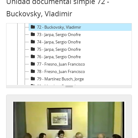
Unidad documental simple 72 -
69 - Matthei, Fernando
Buckovsky, Vladimir
70 - Stange, Rodolfo
71 - Jarpa, Sergio Onofre
72 - Buckovsky, Vladimir
73 - Jarpa, Sergio Onofre
74 - Jarpa, Sergio Onofre
75 - Jarpa, Sergio Onofre
76 - Jarpa, Sergio Onofre
77 - Fresno, Juan Francisco
78 - Fresno, Juan Francisco
79 - Martínez Busch, Jorge
80 - Martínez Busch, Jorge
81 - Thayer, William
82 - Moreno, Fernando
83 - Martínez Busch, Jorge
84 - Silva Solar, Julio
85 - Martínez Busch, Jorge
86 - Fresno, Juan Francisco; Zabala, José.