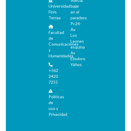
Suecia,
Universidad
bajar
Finis
en el
Terrae
paradero
Pc24-
Av.
Facultad
Los
de
Leones
Comunicaciones
esquina
y
Av
Humanidades
Eliodoro
Yáñez.
+562
2420
7255
Políticas
de
uso y
Privacidad