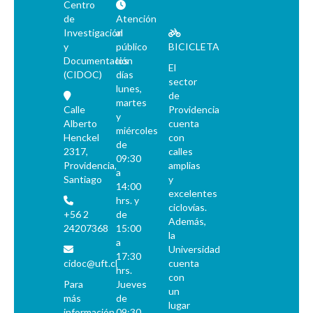
Centro
de
Atención
Investigación
al
y
público
BICICLETA
Documentación
los
El
(CIDOC)
días
sector
lunes,
de
martes
Calle
Providencia
y
Alberto
cuenta
miércoles
Henckel
con
de
2317,
calles
09:30
Providencia,
amplias
a
Santiago
y
14:00
excelentes
hrs. y
ciclovías.
+56 2
de
Además,
24207368
15:00
la
a
Universidad
17:30
cidoc@uft.cl
cuenta
hrs.
con
Para
Jueves
un
más
de
lugar
información
09:30