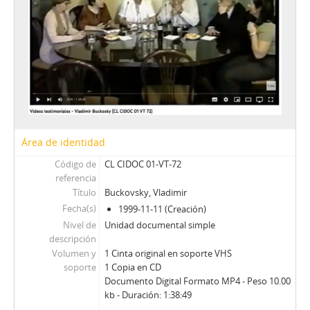
87 - Fresno, Juan Francisco
88 - Silva Solar, Julio
89 - Thayer, William
90 - Martínez Busch, Jorge
91 - Krauss, Enrique
92 - Frei B., Arturo
93 - Viera Gallo, José Antonio
94 - Boeninger, Edgardo
95 - Viera Gallo, Josè Antonio
Área de identidad
96 - Boeninger, Edgardo
Código de
CL CIDOC 01-VT-72
97 - Bitar, Sergio
referencia
98 - Chonchol, Jacques
Título
Buckovsky, Vladimir
99 - Molina Silva, Sergio
Fecha(s)
1999-11-11 (Creación)
100 - Ossa Pretot, Sergio
Nivel de
Unidad documental simple
101 - Mena, Odlanier
descripción
102 - Silva Cimma, Enrique
Volumen y
1 Cinta original en soporte VHS
103 - Mena, Odlanier
soporte
1 Copia en CD
Documento Digital Formato MP4 - Peso 10.00
104 - Ossa Pretot, Sergio
kb - Duración: 1:38:49
105 - Mena, Odlanier