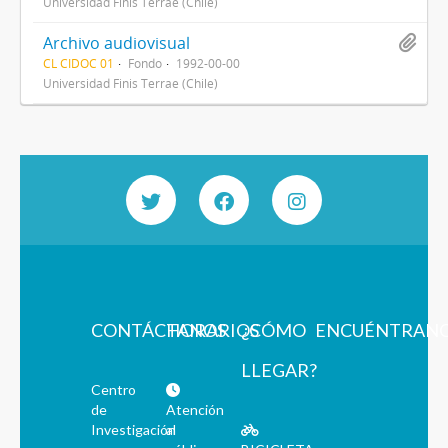
Universidad Finis Terrae (Chile)
Archivo audiovisual
CL CIDOC 01
Fondo
1992-00-00
Universidad Finis Terrae (Chile)
CONTÁCTANOS
HORARIOS
¿CÓMO
ENCUÉNTRAN
LLEGAR?
Centro
de
Atención
Investigación
al