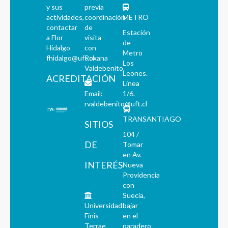
y sus
previa
actividades,
coordinación
METRO
contactar
de
Estación
a Flor
visita
de
Hidalgo
con
Metro
fhidalgo@uft.cl
Roxana
Los
Valdebenito.
Leones.
ACREDITACIÓN
Línea
Email:
1/6.
rvaldebenito@uft.cl
TRANSANTIAGO
SITIOS
104 /
DE
Tomar
en Av.
INTERÉS
Nueva
Providencia
con
Suecia,
Universidad
bajar
Finis
en el
Terrae
paradero