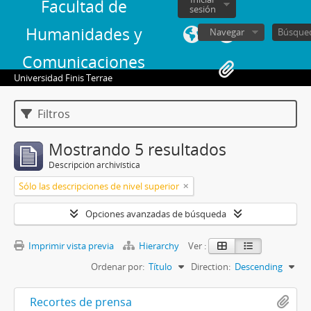
Facultad de
sesión
Humanidades y
Navegar
Comunicaciones
Universidad Finis Terrae
Filtros
Mostrando 5 resultados
Descripción archivística
Sólo las descripciones de nivel superior
Opciones avanzadas de búsqueda
Imprimir vista previa
Hierarchy
Ver :
Ordenar por:
Título
Direction:
Descending
Recortes de prensa