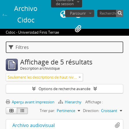
de session
Archivo
Parcourir
Cidoc
Cidoc - Universidad Finis Terrae
Filtres
Affichage de 5 résultats
Description archivistique
Seulement les descriptions de haut niveau
Options de recherche avancée
Aperçu avant impression
Hierarchy
Affichage :
Trier par:
Pertinence
Direction:
Croissant
Archivo audiovisual