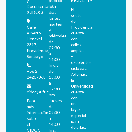
y
público
BICICLETA
Documentación
los
El
(CIDOC)
días
sector
lunes,
de
martes
Calle
Providencia
y
Alberto
cuenta
miércoles
Henckel
con
de
2317,
calles
09:30
Providencia,
amplias
a
Santiago
y
14:00
excelentes
hrs. y
ciclovías.
+56 2
de
Además,
24207368
15:00
la
a
Universidad
17:30
cidoc@uft.cl
cuenta
hrs.
con
Para
Jueves
un
más
de
lugar
información
09:30
especial
sobre
a
para
el
14:00
dejarlas.
CIDOC
hrs.,