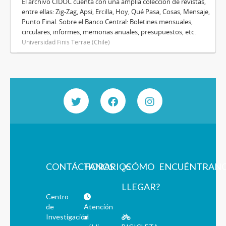
El archivo CIDOC cuenta con una amplia colección de revistas,
entre ellas: Zig-Zag, Apsi, Ercilla, Hoy, Qué Pasa, Cosas, Mensaje,
Punto Final. Sobre el Banco Central: Boletines mensuales,
circulares, informes, memorias anuales, presupuestos, etc.
Universidad Finis Terrae (Chile)
CONTÁCTANOS
HORARIOS
¿CÓMO
ENCUÉNTRAN
LLEGAR?
Centro
de
Atención
Investigación
al