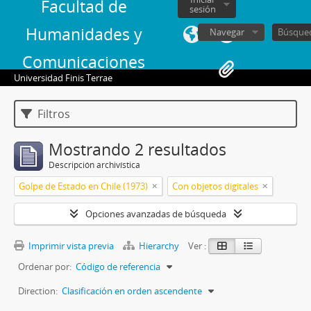
Facultad de
sesión
Humanidades y
Navegar
Comunicaciones
Universidad Finis Terrae
Filtros
Mostrando 2 resultados
Descripción archivística
Golpe de Estado en Chile (1973)
Con objetos digitales
Opciones avanzadas de búsqueda
Imprimir vista previa
Hierarchy
Ver :
Ordenar por:
Código de referencia
Direction:
Clasificación en orden ascendente