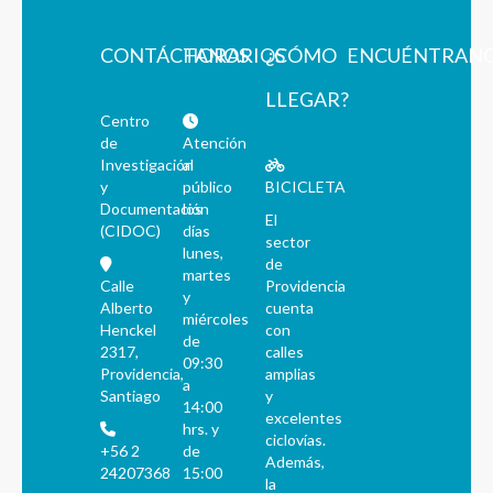
CONTÁCTANOS
HORARIOS
¿CÓMO
ENCUÉNTRAN
LLEGAR?
Centro
de
Atención
Investigación
al
y
público
BICICLETA
Documentación
los
El
(CIDOC)
días
sector
lunes,
de
martes
Calle
Providencia
y
Alberto
cuenta
miércoles
Henckel
con
de
2317,
calles
09:30
Providencia,
amplias
a
Santiago
y
14:00
excelentes
hrs. y
ciclovías.
+56 2
de
Además,
24207368
15:00
la