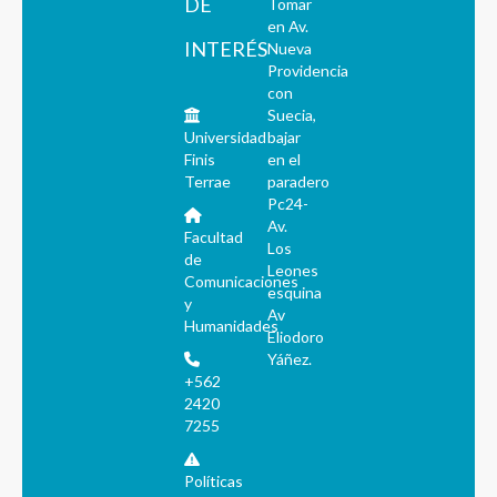
DE
Tomar
en Av.
INTERÉS
Nueva
Providencia
con
Suecia,
Universidad
bajar
Finis
en el
Terrae
paradero
Pc24-
Av.
Facultad
Los
de
Leones
Comunicaciones
esquina
y
Av
Humanidades
Eliodoro
Yáñez.
+562
2420
7255
Políticas