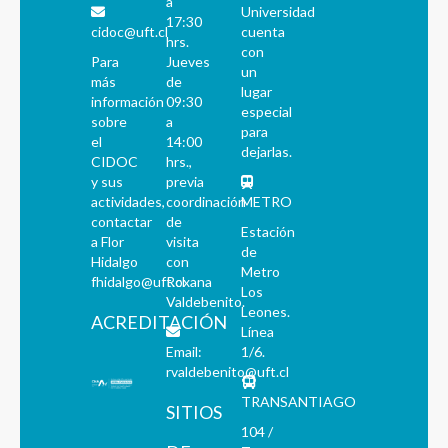
a
Universidad
17:30
cidoc@uft.cl
cuenta
hrs.
con
Para
Jueves
un
más
de
lugar
información
09:30
especial
sobre
a
para
el
14:00
dejarlas.
CIDOC
hrs.,
y sus
previa
actividades,
coordinación
METRO
contactar
de
Estación
a Flor
visita
de
Hidalgo
con
Metro
fhidalgo@uft.cl
Roxana
Los
Valdebenito.
Leones.
ACREDITACIÓN
Línea
Email:
1/6.
rvaldebenito@uft.cl
TRANSANTIAGO
SITIOS
104 /