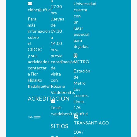
a
Universidad
17:30
cidoc@uft.cl
cuenta
hrs.
con
Para
Jueves
un
más
de
lugar
información
09:30
especial
sobre
a
para
el
14:00
dejarlas.
CIDOC
hrs.,
y sus
previa
actividades,
coordinación
METRO
contactar
de
Estación
a Flor
visita
de
Hidalgo
con
Metro
fhidalgo@uft.cl
Roxana
Los
Valdebenito.
Leones.
ACREDITACIÓN
Línea
Email:
1/6.
rvaldebenito@uft.cl
TRANSANTIAGO
SITIOS
104 /