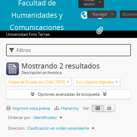
Facultad de
sesión
Humanidades y
Navegar
Comunicaciones
Universidad Finis Terrae
Filtros
Mostrando 2 resultados
Descripción archivística
Golpe de Estado en Chile (1973)
Con objetos digitales
Opciones avanzadas de búsqueda
Imprimir vista previa
Hierarchy
Ver :
Ordenar por:
Identificador
Direction:
Clasificación en orden ascendente