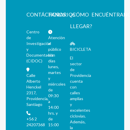
CONTÁCTANOS
HORARIOS
¿CÓMO
ENCUÉNTRAN
LLEGAR?
Centro
de
Atención
Investigación
al
y
público
BICICLETA
Documentación
los
El
(CIDOC)
días
sector
lunes,
de
martes
Calle
Providencia
y
Alberto
cuenta
miércoles
Henckel
con
de
2317,
calles
09:30
Providencia,
amplias
a
Santiago
y
14:00
excelentes
hrs. y
ciclovías.
+56 2
de
Además,
24207368
15:00
la