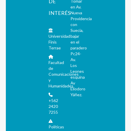
DE
Tomar
en Av.
INTERÉS
Nueva
Providencia
con
Suecia,
Universidad
bajar
Finis
en el
Terrae
paradero
Pc24-
Av.
Facultad
Los
de
Leones
Comunicaciones
esquina
y
Av
Humanidades
Eliodoro
Yáñez.
+562
2420
7255
Políticas