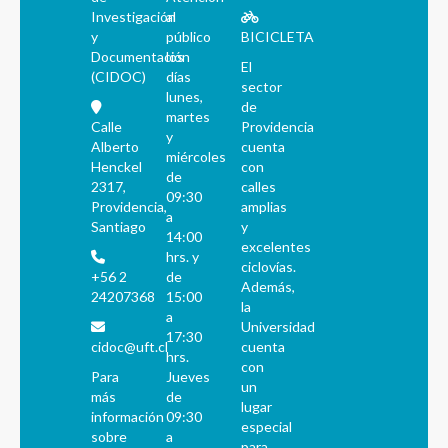
Investigación
al
y
público
BICICLETA
Documentación
los
El
(CIDOC)
días
sector
lunes,
de
martes
Calle
Providencia
y
Alberto
cuenta
miércoles
Henckel
con
de
2317,
calles
09:30
Providencia,
amplias
a
Santiago
y
14:00
excelentes
hrs. y
ciclovías.
+56 2
de
Además,
24207368
15:00
la
a
Universidad
17:30
cidoc@uft.cl
cuenta
hrs.
con
Para
Jueves
un
más
de
lugar
información
09:30
especial
sobre
a
para