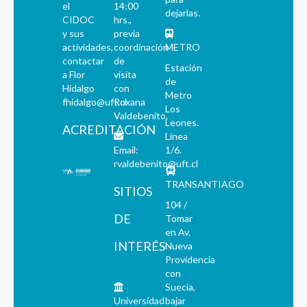
el
14:00
dejarlas.
CIDOC
hrs.,
y sus
previa
actividades,
coordinación
METRO
contactar
de
Estación
a Flor
visita
de
Hidalgo
con
Metro
fhidalgo@uft.cl
Roxana
Los
Valdebenito.
Leones.
ACREDITACIÓN
Línea
Email:
1/6.
rvaldebenito@uft.cl
TRANSANTIAGO
SITIOS
104 /
DE
Tomar
en Av.
INTERÉS
Nueva
Providencia
con
Suecia,
Universidad
bajar