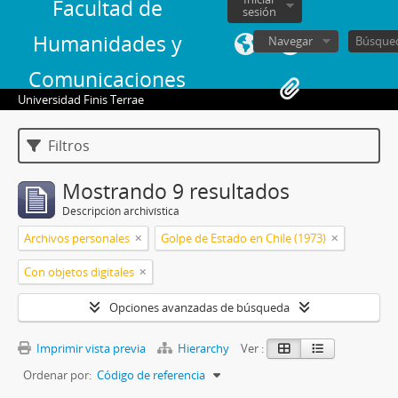
Facultad de
sesión
Humanidades y
Navegar
Comunicaciones
Universidad Finis Terrae
Filtros
Mostrando 9 resultados
Descripción archivística
Archivos personales
Golpe de Estado en Chile (1973)
Con objetos digitales
Opciones avanzadas de búsqueda
Imprimir vista previa
Hierarchy
Ver :
Ordenar por:
Código de referencia