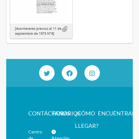
[Aconteceres previos al 11 de
septiembre de 1973 N°8]
CONTÁCTANOS
HORARIOS
¿CÓMO
ENCUÉNTRAN
LLEGAR?
Centro
de
Atención