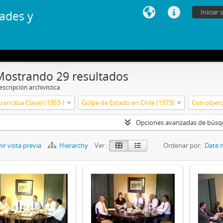
Iniciar 
ades y
Mostrando 29 resultados
scripción archivística
Arancibia Clavel (1953-)
Golpe de Estado en Chile (1973)
Con objeto
Opciones avanzadas de bús
r vista previa
Hierarchy
Ver :
Ordenar por:
Date 