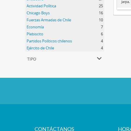
Jarpa,
Actividad Política
25
Chicago Boys
16
Fuerzas Armadas de Chile
10
Economía
7
Plebiscito
6
Partidos Políticos chilenos
4
Ejército de Chile
4
tipo
CONTÁCTANOS
HOR