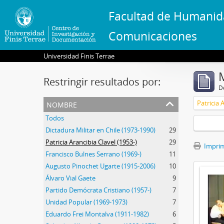
Facultad de Humanid
Comunicaciones
Universidad Finis Terrae
Restringir resultados por:
De
nombre
Patricia 
Todos
Dictadura Militar en Chile (1973-1990)
29
Patricia Arancibia Clavel (1953-)
29
Imprimi
Francisco Bulnes Serrano (1969-)
11
Augusto Pinochet Ugarte (1915-2006)
10
Álvaro Vial Gaete
9
Partido Demócrata Cristiano (1957-)
7
Unidad Popular (1969-1973)
7
Eduardo Frei Montalva (1911-1982)
6