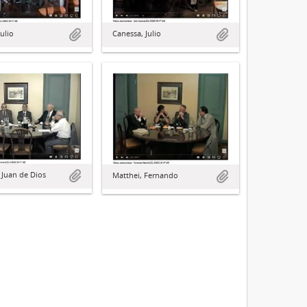
ulio
Canessa, Julio
Juan de Dios
Matthei, Fernando