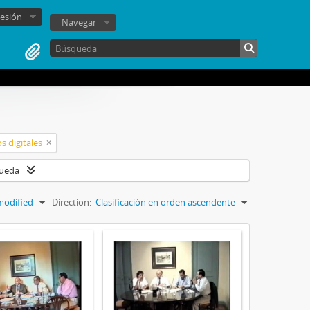
sesión
Navegar
s digitales
queda
modified
Direction:
Clasificación en orden ascendente