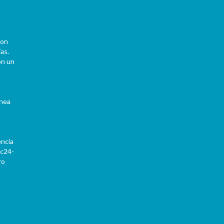
con
as.
on un
ínea
encia
Pc24-
ro