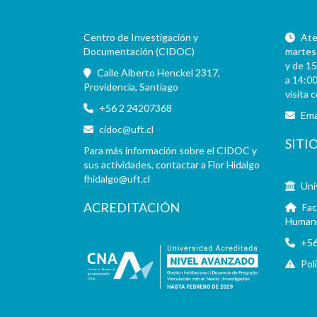
Centro de Investigación y
Aten
Documentación (CIDOC)
martes 
y de 15
Calle Alberto Henckel 2317,
a 14:00
Providencia, Santiago
visita 
+56 2 24207368
Ema
cidoc@uft.cl
SITI
Para más información sobre el CIDOC y
sus actividades, contactar a Flor Hidalgo
fhidalgo@uft.cl
Uni
ACREDITACIÓN
Fac
Human
+56
Pol