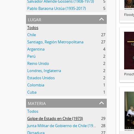
Salvador Allende Gossens (1908-1973)
5
Pablo Baraona Urzúa (1935-2017)
5
Floody
lugar
Todos
Chile
27
Santiago, Región Metropolitana
27
Argentina
4
Perú
2
Reino Unido
2
Londres, Inglaterra
2
Pinoc
Estados Unidos
2
Colombia
1
Cuba
1
materia
Todos
Golpe de Estado en Chile (1973)
29
Junta Militar de Gobierno de Chile (1973-1990)
28
Dictadura
27