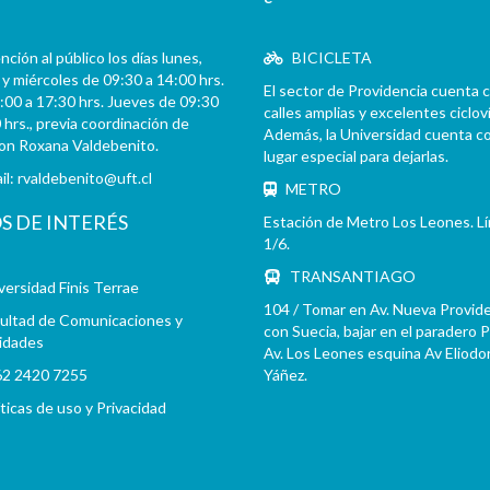
ción al público los días lunes,
BICICLETA
y miércoles de 09:30 a 14:00 hrs.
El sector de Providencia cuenta 
:00 a 17:30 hrs. Jueves de 09:30
calles amplias y excelentes cicloví
 hrs., previa coordinación de
Además, la Universidad cuenta c
con Roxana Valdebenito.
lugar especial para dejarlas.
il:
rvaldebenito@uft.cl
METRO
OS DE INTERÉS
Estación de Metro Los Leones. L
1/6.
TRANSANTIAGO
versidad Finis Terrae
104 / Tomar en Av. Nueva Provid
ultad de Comunicaciones y
con Suecia, bajar en el paradero 
idades
Av. Los Leones esquina Av Eliodo
2 2420 7255
Yáñez.
íticas de uso y Privacidad