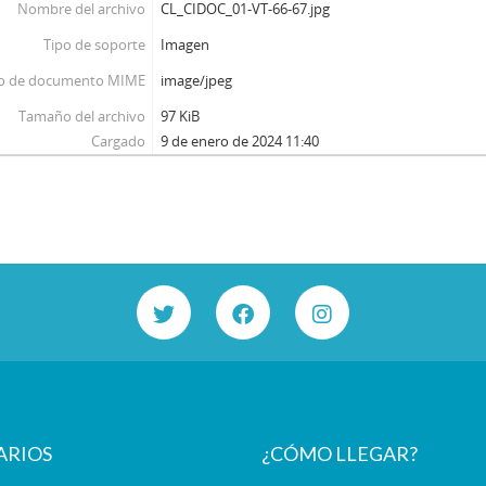
Nombre del archivo
CL_CIDOC_01-VT-66-67.jpg
Tipo de soporte
Imagen
o de documento MIME
image/jpeg
Tamaño del archivo
97 KiB
Cargado
9 de enero de 2024 11:40
ARIOS
¿CÓMO LLEGAR?