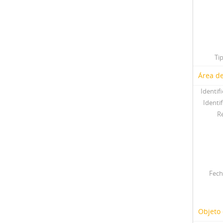
Ti
Área de
Identif
Identif
R
Fech
Objeto 