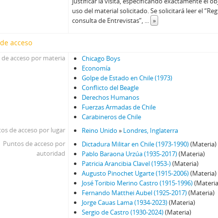
justificar la visita, especificando exactamente el ob
uso del material solicitado. Se solicitará leer el “
consulta de Entrevistas”,
...
»
 de acceso
 de acceso por materia
Chicago Boys
Economía
Golpe de Estado en Chile (1973)
Conflicto del Beagle
Derechos Humanos
Fuerzas Armadas de Chile
Carabineros de Chile
os de acceso por lugar
Reino Unido
»
Londres, Inglaterra
Puntos de acceso por
Dictadura Militar en Chile (1973-1990)
(Materia)
autoridad
Pablo Baraona Urzúa (1935-2017)
(Materia)
Patricia Arancibia Clavel (1953-)
(Materia)
Augusto Pinochet Ugarte (1915-2006)
(Materia)
José Toribio Merino Castro (1915-1996)
(Materia
Fernando Matthei Aubel (1925-2017)
(Materia)
Jorge Cauas Lama (1934-2023)
(Materia)
Sergio de Castro (1930-2024)
(Materia)