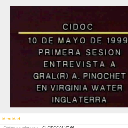
77 - Fresno, Juan Francisco
78 - Fresno, Juan Francisco
79 - Martínez Busch, Jorge
80 - Martínez Busch, Jorge
81 - Thayer, William
82 - Moreno, Fernando
83 - Martínez Busch, Jorge
84 - Silva Solar, Julio
85 - Martínez Busch, Jorge
86 - Fresno, Juan Francisco; Zabala, José.
87 - Fresno, Juan Francisco
88 - Silva Solar, Julio
89 - Thayer, William
90 - Martínez Busch, Jorge
91 - Krauss, Enrique
92 - Frei B., Arturo
93 - Viera Gallo, José Antonio
 identidad
94 - Boeninger, Edgardo
95 - Viera Gallo, Josè Antonio
Código de referencia
CL CIDOC 01-VT-66