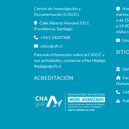
Centro de Investigación y
Aten
Documentación (CIDOC)
martes 
y de 15
Calle Alberto Henckel 2317,
a 14:00
Providencia, Santiago
visita 
+56 2 24207368
Ema
cidoc@uft.cl
SITI
Para más información sobre el CIDOC y
sus actividades, contactar a Flor Hidalgo
fhidalgo@uft.cl
Uni
ACREDITACIÓN
Fac
Human
+56
Pol