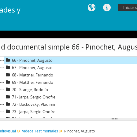
58 - Madariaga, Mónica II
Iniciar 
ades y
59 - Montero, Enrique I
60 - Montero, Enrique II
61 - Floody, Nilo
62 - Carrasco, Washington
63 - Canessa, Julio
d documental simple 66 - Pinochet, Augu
64 - Canessa, Julio
65 - Carmona, Juan de Dios
66 - Pinochet, Augusto
67 - Pinochet, Augusto
68 - Matthei, Fernando
69 - Matthei, Fernando
70 - Stange, Rodolfo
71 - Jarpa, Sergio Onofre
72 - Buckovsky, Vladimir
73 - Jarpa, Sergio Onofre
74 - Jarpa, Sergio Onofre
75 - Jarpa, Sergio Onofre
udiovisual
Videos Testimoniales
Pinochet, Augusto
76 - Jarpa, Sergio Onofre