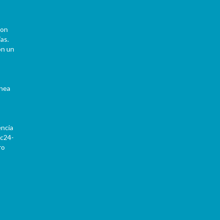
con
as.
on un
ínea
encia
Pc24-
ro