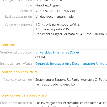
96 - Boeninger, Edgardo
Título
Pinochet, Augusto
97 - Bitar, Sergio
Fecha(s)
1999-05-10/11 (Creación)
Nivel de descripción
98 - Chonchol, Jacques
Unidad documental simple
99 - Molina Silva, Sergio
Volumen y soporte
1 Cinta original en soporte VHS.
100 - Ossa Pretot, Sergio
1 Copia en soporte VHS.
101 - Mena, Odlanier
Documento Digital Formato MP4 - Peso 10.00 kb - 
102 - Silva Cimma, Enrique
 contexto
103 - Mena, Odlanier
104 - Ossa Pretot, Sergio
Nombre del productor
Universidad Finis Terrae (Chile)
105 - Mena, Odlanier
(1988-)
106 - Videla, Ernesto
Institución archivística
Centro de Investigación y Documentación, Universi
107 - Mena, Odlanier
 contenido y estructura
108 - Juan Guzmán Tapia (I)
Alcance y contenido
109 - Juan Guzmán Tapia (II)
Sesión entre: Baraona U., Pablo; Arancibia C., Patrici
Tema abordado no descrito.
110 - Juan Guzmán Tapia (III)
111 - Juan Guzmán Tapia (IV)
 condiciones de acceso y uso
CH - Cita con la Historia
JW - Entrevistas realizadas por James R. Whelan
Condiciones de acceso
Los investigadores interesados en consultar las en