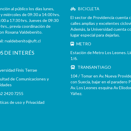
ción al público los días lunes,
BICICLETA
y miércoles de 09:30 a 14:00 hrs.
El sector de Providencia cuenta 
:00 a 17:30 hrs. Jueves de 09:30
calles amplias y excelentes cicloví
 hrs., previa coordinación de
Además, la Universidad cuenta c
con Roxana Valdebenito.
lugar especial para dejarlas.
il:
rvaldebenito@uft.cl
METRO
OS DE INTERÉS
Estación de Metro Los Leones. L
1/6.
TRANSANTIAGO
versidad Finis Terrae
104 / Tomar en Av. Nueva Provid
ultad de Comunicaciones y
con Suecia, bajar en el paradero 
idades
Av. Los Leones esquina Av Eliodo
2 2420 7255
Yáñez.
íticas de uso y Privacidad