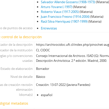
Salvador Allende Gossens (1908-1973)
(Materia
Arturo Yovane (-1997)
(Materia)
Roberto Viaux (1917-2005)
(Materia)
Juan Francisco Fresno (1914-2004)
(Materia)
Raúl Silva Henríquez (1907-1999)
(Materia)
po de puntos de acceso
Entrevistas
 control de la descripción
icador de la descripción
https://archivocidoc.uft.cl/index.php/pinochet-au
icador de la institución
CL CIDOC
eglas y/o convenciones
Consejo Internacional de Archivos. ISAD (G): Norm
usadas
Descripción Archivística. 2.ª edición. Madrid, 2000.
Estado de elaboración
Borrador
Nivel de detalle
Básico
as de creación revisión
Creación: 13-07-2022 (Javiera Paredes)
eliminación
Idioma(s)
español
digital metadatos