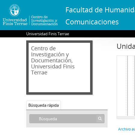
Facultad de Humanid
Comunicaciones
Universidad Finis Terrae
Unida
Centro de
Investigación y
Documentación,
Universidad Finis
Terrae
Búsqueda rápida
Archivo a