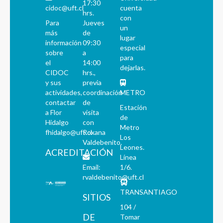
17:30
cidoc@uft.cl
cuenta
hrs.
con
Para
Jueves
un
más
de
lugar
información
09:30
especial
sobre
a
para
el
14:00
dejarlas.
CIDOC
hrs.,
y sus
previa
actividades,
coordinación
METRO
contactar
de
Estación
a Flor
visita
de
Hidalgo
con
Metro
fhidalgo@uft.cl
Roxana
Los
Valdebenito.
Leones.
ACREDITACIÓN
Línea
Email:
1/6.
rvaldebenito@uft.cl
TRANSANTIAGO
SITIOS
104 /
DE
Tomar