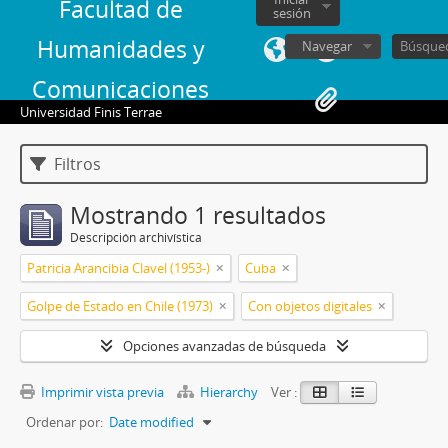
Facultad de
sesión
Humanidades y
Navegar
Comunicaciones
Universidad Finis Terrae
Filtros
Mostrando 1 resultados
Descripción archivística
Patricia Arancibia Clavel (1953-)
Cuba
Golpe de Estado en Chile (1973)
Con objetos digitales
Opciones avanzadas de búsqueda
Imprimir vista previa
Hierarchy
Ver :
Ordenar por:
Date modified