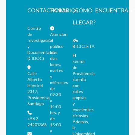
CONTÁCTANOS
HORARIOS
¿CÓMO
ENCUÉNTRAN
LLEGAR?
Centro
de
Atención
Investigación
al
y
público
BICICLETA
Documentación
los
El
(CIDOC)
días
sector
lunes,
de
martes
Calle
Providencia
y
Alberto
cuenta
miércoles
Henckel
con
de
2317,
calles
09:30
Providencia,
amplias
a
Santiago
y
14:00
excelentes
hrs. y
ciclovías.
+56 2
de
Además,
24207368
15:00
la
a
Universidad