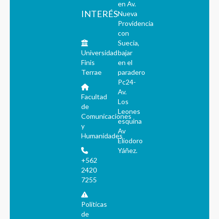
en Av.
INTERÉS
Nueva
Providencia
con
Suecia,
Universidad
bajar
Finis
en el
Terrae
paradero
Pc24-
Av.
Facultad
Los
de
Leones
Comunicaciones
esquina
y
Av
Humanidades
Eliodoro
Yáñez.
+562
2420
7255
Políticas
de