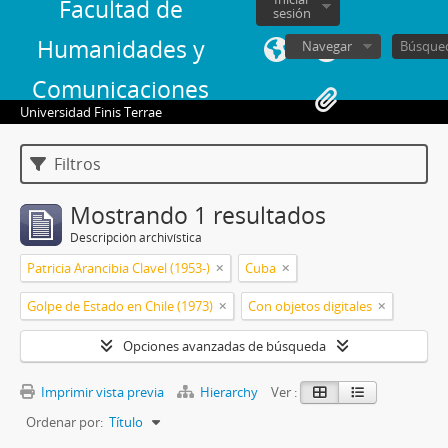
Facultad de
sesión
Humanidades y
Navegar
Comunicaciones
Universidad Finis Terrae
Filtros
Mostrando 1 resultados
Descripción archivística
Patricia Arancibia Clavel (1953-)
Cuba
Golpe de Estado en Chile (1973)
Con objetos digitales
Opciones avanzadas de búsqueda
Imprimir vista previa
Hierarchy
Ver :
Ordenar por:
Título