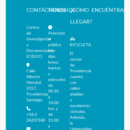
CONTÁCTANOS
HORARIOS
¿CÓMO
ENCUÉNTRAN
LLEGAR?
Centro
de
Atención
Investigación
al
y
público
BICICLETA
Documentación
los
El
(CIDOC)
días
sector
lunes,
de
martes
Calle
Providencia
y
Alberto
cuenta
miércoles
Henckel
con
de
2317,
calles
09:30
Providencia,
amplias
a
Santiago
y
14:00
excelentes
hrs. y
ciclovías.
+56 2
de
Además,
24207368
15:00
la
a
Universidad