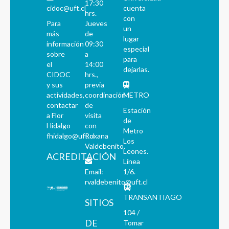
17:30
cidoc@uft.cl
cuenta
hrs.
con
Para
Jueves
un
más
de
lugar
información
09:30
especial
sobre
a
para
el
14:00
dejarlas.
CIDOC
hrs.,
y sus
previa
actividades,
coordinación
METRO
contactar
de
Estación
a Flor
visita
de
Hidalgo
con
Metro
fhidalgo@uft.cl
Roxana
Los
Valdebenito.
Leones.
ACREDITACIÓN
Línea
Email:
1/6.
rvaldebenito@uft.cl
TRANSANTIAGO
SITIOS
104 /
DE
Tomar