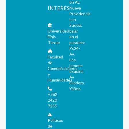
en Av.
INTERÉS
Nueva
Providencia
con
Suecia,
Universidad
bajar
Finis
en el
Terrae
paradero
Pc24-
Av.
Facultad
Los
de
Leones
Comunicaciones
esquina
y
Av
Humanidades
Eliodoro
Yáñez.
+562
2420
7255
Políticas
de