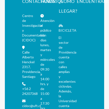
CONTÁCTANOS
HORARIOS
¿CÓMO
ENCUÉNTRAN
LLEGAR?
Centro
de
Atención
Investigación
al
y
público
BICICLETA
Documentación
los
El
(CIDOC)
días
sector
lunes,
de
martes
Calle
Providencia
y
Alberto
cuenta
miércoles
Henckel
con
de
2317,
calles
09:30
Providencia,
amplias
a
Santiago
y
14:00
excelentes
hrs. y
ciclovías.
+56 2
de
Además,
24207368
15:00
la
a
Universidad
17:30
cidoc@uft.cl
cuenta
hrs.