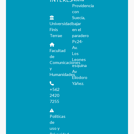
Providencia
con
Suecia,
Universidad
bajar
Finis
en el
Terrae
paradero
Pc24-
Av.
Facultad
Los
de
Leones
Comunicaciones
esquina
y
Av
Humanidades
Eliodoro
Yáñez.
+562
2420
7255
Políticas
de
uso y