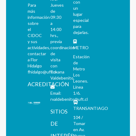
con
Para
Jueves
un
más
de
lugar
información
09:30
especial
sobre
a
para
el
14:00
dejarlas.
CIDOC
hrs.,
y sus
previa
actividades,
coordinación
METRO
contactar
de
Estación
a Flor
visita
de
Hidalgo
con
Metro
fhidalgo@uft.cl
Roxana
Los
Valdebenito.
Leones.
ACREDITACIÓN
Línea
Email:
1/6.
rvaldebenito@uft.cl
TRANSANTIAGO
SITIOS
104 /
DE
Tomar
en Av.
INTERÉS
Nueva