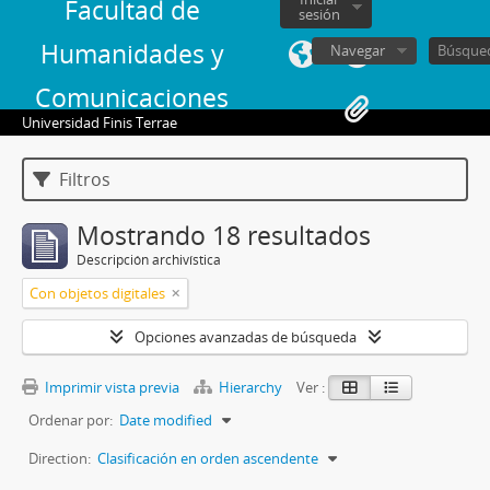
Facultad de
sesión
Humanidades y
Navegar
Comunicaciones
Universidad Finis Terrae
Filtros
Mostrando 18 resultados
Descripción archivística
Con objetos digitales
Opciones avanzadas de búsqueda
Imprimir vista previa
Hierarchy
Ver :
Ordenar por:
Date modified
Direction:
Clasificación en orden ascendente