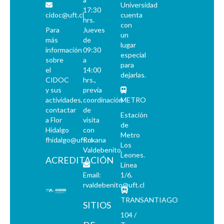
Universidad
17:30
cidoc@uft.cl
cuenta
hrs.
con
Para
Jueves
un
más
de
lugar
información
09:30
especial
sobre
a
para
el
14:00
dejarlas.
CIDOC
hrs.,
y sus
previa
actividades,
coordinación
METRO
contactar
de
Estación
a Flor
visita
de
Hidalgo
con
Metro
fhidalgo@uft.cl
Roxana
Los
Valdebenito.
Leones.
ACREDITACIÓN
Línea
Email:
1/6.
rvaldebenito@uft.cl
TRANSANTIAGO
SITIOS
104 /