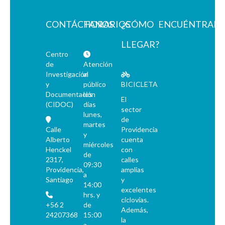
CONTÁCTANOS
HORARIOS
¿CÓMO
ENCUÉNTRAN
LLEGAR?
Centro
de
Atención
Investigación
al
y
público
BICICLETA
Documentación
los
El
(CIDOC)
días
sector
lunes,
de
martes
Calle
Providencia
y
Alberto
cuenta
miércoles
Henckel
con
de
2317,
calles
09:30
Providencia,
amplias
a
Santiago
y
14:00
excelentes
hrs. y
ciclovías.
+56 2
de
Además,
24207368
15:00
la
a