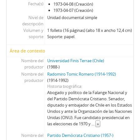
105 - Libro con discurso en francés de Augusto Pinochet, con motivo de la conmemoración del tercer aniversario del Gobierno, titulado Discours de M. le Président de la République du Chilí, Général Augusto Pinochet Ugarte, à l'occasion du Troisième Anniversaire de son Gouvernement
Fecha(s)
1973-04-08 (Creación)
106 - Folleto sin portada, titulado Documentos del XIII congreso del Partido Comunista de Chile 1965 (10 al 17 de octubre de 1965), edición La unidad socialista-comunista cimiento del movimiento popular, núm., 2
1973-04-07 (Creación)
107 - Folleto Flecha Roja, del Órgano oficial del Departamento de capacitación doctrinaria, de la Secretaría general del PDC, núm., 1, julio-agosto 1971
Nivel de
Unidad documental simple
descripción
Volumen y
1 folleto (16 páginas) (alto 18 x ancho 12,4 cm)
soporte
Soporte: papel.
Área de contexto
Nombre del
Universidad Finis Terrae (Chile)
productor
(1988-)
Nombre del
Radomiro Tomic Romero (1914-1992)
productor
(1914-1992)
Historia biográfica
Abogado y político de la Falange Nacional y
del Partido Demócrata Cristiano. Senador,
diputado y embajador de Chile en los Estados
Unidos y ante la Organización de las Naciones
Unidas (ONU). Fue candidato presidencial en
las elecciones de 1970 y
...
»
Nombre del
Partido Demócrata Cristiano (1957-)