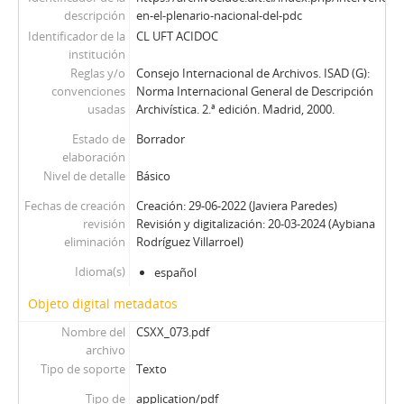
descripción
en-el-plenario-nacional-del-pdc
Identificador de la
CL UFT ACIDOC
institución
Reglas y/o
Consejo Internacional de Archivos. ISAD (G):
convenciones
Norma Internacional General de Descripción
usadas
Archivística. 2.ª edición. Madrid, 2000.
Estado de
Borrador
elaboración
Nivel de detalle
Básico
Fechas de creación
Creación: 29-06-2022 (Javiera Paredes)
revisión
Revisión y digitalización: 20-03-2024 (Aybiana
eliminación
Rodríguez Villarroel)
Idioma(s)
español
Objeto digital metadatos
Nombre del
CSXX_073.pdf
archivo
Tipo de soporte
Texto
Tipo de
application/pdf