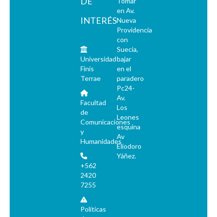
DE
Tomar
en Av.
INTERÉS
Nueva
Providencia
con
Suecia,
Universidad
bajar
Finis
en el
Terrae
paradero
Pc24-
Av.
Facultad
Los
de
Leones
Comunicaciones
esquina
y
Av
Humanidades
Eliodoro
Yáñez.
+562
2420
7255
Políticas