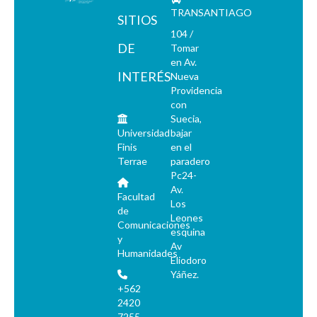
TRANSANTIAGO
SITIOS
104 /
DE
Tomar
en Av.
INTERÉS
Nueva
Providencia
con
Suecia,
Universidad
bajar
Finis
en el
Terrae
paradero
Pc24-
Av.
Facultad
Los
de
Leones
Comunicaciones
esquina
y
Av
Humanidades
Eliodoro
Yáñez.
+562
2420
7255