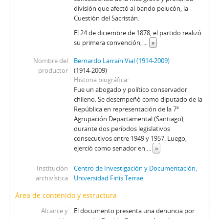
102 - Folleto Flecha Roja, Órgano oficial del Departamento de capacitación doctrinaria, de la Secretaria general del PDC, núm., 3, enero 1972
división que afectó al bando pelucón, la
Cuestión del Sacristán.
103 - Folleto titulado Normas para la nueva constitución emitidas por S. E. El Presidente de la República
104 - Librillo Chile bajo el presidencialismo, por Eduardo Guevara
El 24 de diciembre de 1878, el partido realizó
su primera convención,
...
»
105 - Libro con discurso en francés de Augusto Pinochet, con motivo de la conmemoración del tercer aniversario del Gobierno, titulado Discours de M. le Président de la République du Chilí, Général Augusto Pinochet Ugarte, à l'occasion du Troisième Anniversaire de son Gouvernement
106 - Folleto sin portada, titulado Documentos del XIII congreso del Partido Comunista de Chile 1965 (10 al 17 de octubre de 1965), edición La unidad socialista-comunista cimiento del movimiento popular, núm., 2
Nombre del
Bernardo Larraín Vial (1914-2009)
107 - Folleto Flecha Roja, del Órgano oficial del Departamento de capacitación doctrinaria, de la Secretaría general del PDC, núm., 1, julio-agosto 1971
productor
(1914-2009)
Historia biográfica
Fue un abogado y político conservador
chileno. Se desempeñó como diputado de la
República en representación de la 7ª
Agrupación Departamental (Santiago),
durante dos períodos legislativos
consecutivos entre 1949 y 1957. Luego,
ejerció como senador en
...
»
Institución
Centro de Investigación y Documentación,
archivística
Universidad Finis Terrae
Área de contenido y estructura
Alcance y
El documento presenta una denuncia por