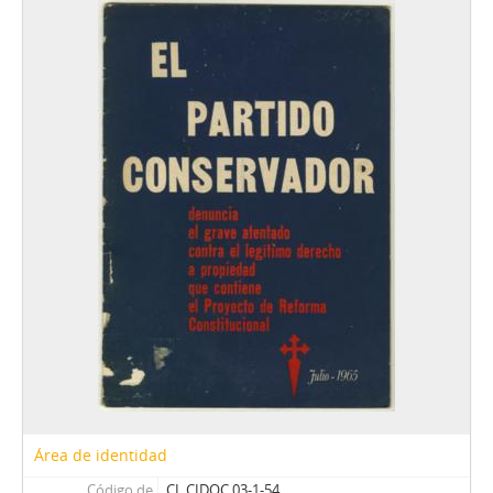
64 - Folleto informativo con preguntas y respuestas sobre los fundamentos del Gremialismo, titulado El gremialismo y su postura universitaria
65 - Libro El camino de España hacia la democracia, por Mariana Aylwin
66 - Folleto con motivo del discurso pronunciado por Gustavo Leigh, titulado La junta de gobierno frente a la juridicidad y los derechos humanos
67 - Folleto informativo sobre las conclusiones obtenidas ante la realización de la reunión de presidentes y dirigentes de algunos partidos políticos, titulado Armas para otro Chile: Fuerzas Armadas y democracia
68 - Librillo correspondiente al primer capítulo del libro Memoria de Gobierno 1973-1990, titulado El camino institucional, por Augusto Pinochet Ugarte
69 - Documento con motivo de la exposición sobre la política económica del Gobierno y el Estado de la Hacienda pública, titulado El pueblo y la hacienda pública, por Orlando Millas
70 - Folleto de la Dirección del Partido Socialista de Chile, titulado Documentos: la opinión del Partido sobre un relevo y expulsión
71 - Librillo con motivo de dos discursos realizados por el entonces secretario general del MIR, Miguel Enríquez, titulado En el camino del poder popular
72 - Folleto con artículos de Pablo González Casanova y Agustín Cueva, titulado Cuadernos del Centro de Estudios Sociales Salvador Allende (CESSA). Serie A, núm., 2
73 - Folleto sobre la intervención en el Plenario Nacional del PDC
74 - Librillo titulado El derecho socialista y el derecho clásico, por Luis Ignacio Pérez
75 - Folleto de Cuadernos de educación obrera, núm., 7. Edición 1° de mayo: historia y símbolo de combate popular
76 - Documento informativo y conmemorativo de las actividades realizadas por la Junta Militar, titulado 1.º de mayo de 1976
77 - Revista con reflexiones en torno al quehacer universitario, titulada Algunos fundamentos y principios de acción universitaria
78 - Discurso mecanografiado, pronunciado por Augusto Pinochet, titulado El general Pinochet habla al país: 11 de septiembre de 1976
79 - Libro Mi respuesta a Eduardo Frei, titulado a Julio Durán Neumann
80 - Folleto informativo con preguntas y respuestas sobre los fundamentos del Gremialismo, titulado El gremialismo y su postura universitaria
81 - Memoria del Consejo directivo nacional al 6to Congreso nacional de la CUT, titulado Los trabajadores construyen el Chile nuevo
Área de identidad
82 - Folleto con compendio de documentos de la Secretaría nacional y el Partido Demócrata Cristiano, titulado La nacionalización del cobre
Código de
CL CIDOC 03-1-54