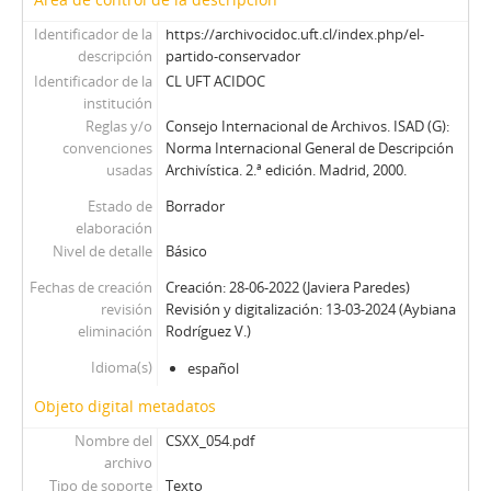
Identificador de la
https://archivocidoc.uft.cl/index.php/el-
descripción
partido-conservador
Identificador de la
CL UFT ACIDOC
institución
Reglas y/o
Consejo Internacional de Archivos. ISAD (G):
convenciones
Norma Internacional General de Descripción
usadas
Archivística. 2.ª edición. Madrid, 2000.
Estado de
Borrador
elaboración
Nivel de detalle
Básico
Fechas de creación
Creación: 28-06-2022 (Javiera Paredes)
revisión
Revisión y digitalización: 13-03-2024 (Aybiana
eliminación
Rodríguez V.)
Idioma(s)
español
Objeto digital metadatos
Nombre del
CSXX_054.pdf
archivo
Tipo de soporte
Texto