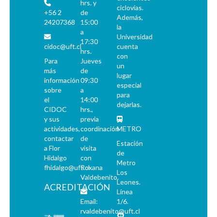
hrs. y
ciclovías.
+56 2
de
Además,
24207368
15:00
la
a
Universidad
17:30
cidoc@uft.cl
cuenta
hrs.
con
Para
Jueves
un
más
de
lugar
información
09:30
especial
sobre
a
para
el
14:00
dejarlas.
CIDOC
hrs.,
y sus
previa
actividades,
coordinación
METRO
contactar
de
Estación
a Flor
visita
de
Hidalgo
con
Metro
fhidalgo@uft.cl
Roxana
Los
Valdebenito.
Leones.
ACREDITACIÓN
Línea
Email:
1/6.
rvaldebenito@uft.cl