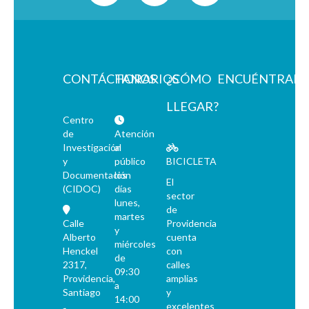
CONTÁCTANOS
HORARIOS
¿CÓMO
ENCUÉNTRAN
LLEGAR?
Centro
de
Atención
Investigación
al
y
público
BICICLETA
Documentación
los
El
(CIDOC)
días
sector
lunes,
de
martes
Calle
Providencia
y
Alberto
cuenta
miércoles
Henckel
con
de
2317,
calles
09:30
Providencia,
amplias
a
Santiago
y
14:00
excelentes