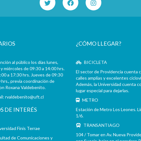
ARIOS
¿CÓMO LLEGAR?
ción al público los días lunes,
BICICLETA
y miércoles de 09:30 a 14:00 hrs.
El sector de Providencia cuenta 
:00 a 17:30 hrs. Jueves de 09:30
calles amplias y excelentes cicloví
 hrs., previa coordinación de
Además, la Universidad cuenta c
con Roxana Valdebenito.
lugar especial para dejarlas.
il:
rvaldebenito@uft.cl
METRO
OS DE INTERÉS
Estación de Metro Los Leones. L
1/6.
TRANSANTIAGO
versidad Finis Terrae
104 / Tomar en Av. Nueva Provid
ultad de Comunicaciones y
con Suecia, bajar en el paradero 