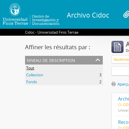
Archivo Cidoc
Cidoc - Universidad Finis Terrae
A
Affiner les résultats par :
D
niveau de description
Tout
Collection
3
Fonds
2
Aperçu
Arch
CL CI
Univer
Reco
CL CI