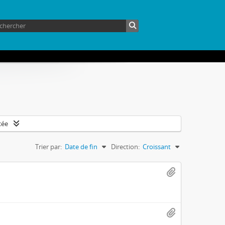
cée
Trier par:
Date de fin
Direction:
Croissant