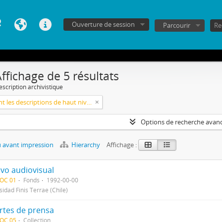
Ouverture de session
Parcourir
ffichage de 5 résultats
escription archivistique
Seulement les descriptions de haut niveau
Options de recherche avan
 avant impression
Hierarchy
Affichage :
ivo audiovisual
DOC 01
Fonds
1992-00-00
sidad Finis Terrae (Chile)
rtes de prensa
DOC 05
Collection