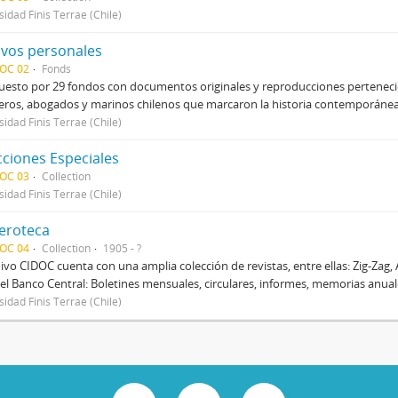
sidad Finis Terrae (Chile)
ivos personales
DOC 02
Fonds
sto por 29 fondos con documentos originales y reproducciones pertenecien
eros, abogados y marinos chilenos que marcaron la historia contemporánea d
sidad Finis Terrae (Chile)
cciones Especiales
DOC 03
Collection
sidad Finis Terrae (Chile)
roteca
DOC 04
Collection
1905 - ?
hivo CIDOC cuenta con una amplia colección de revistas, entre ellas: Zig-Zag, 
el Banco Central: Boletines mensuales, circulares, informes, memorias anual
sidad Finis Terrae (Chile)