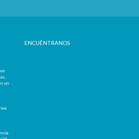
ENCUÉNTRANOS
con
as.
on un
ínea
encia
Pc24-