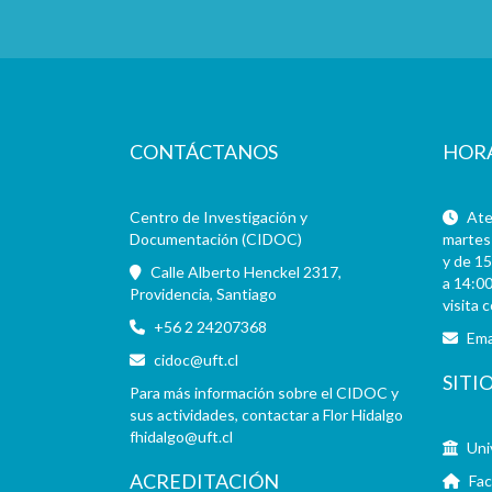
CONTÁCTANOS
HOR
Centro de Investigación y
Aten
Documentación (CIDOC)
martes 
y de 15
Calle Alberto Henckel 2317,
a 14:00
Providencia, Santiago
visita 
+56 2 24207368
Ema
cidoc@uft.cl
SITI
Para más información sobre el CIDOC y
sus actividades, contactar a Flor Hidalgo
fhidalgo@uft.cl
Uni
ACREDITACIÓN
Fac