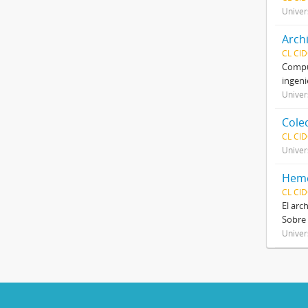
Univer
Arch
CL CI
Compue
ingeni
Univer
Cole
CL CI
Univer
Heme
CL CI
El arc
Sobre 
Univer