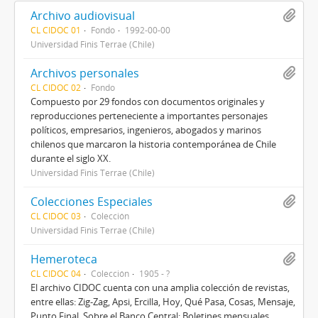
Archivo audiovisual
CL CIDOC 01
Fondo
1992-00-00
Universidad Finis Terrae (Chile)
Archivos personales
CL CIDOC 02
Fondo
Compuesto por 29 fondos con documentos originales y
reproducciones perteneciente a importantes personajes
políticos, empresarios, ingenieros, abogados y marinos
chilenos que marcaron la historia contemporánea de Chile
durante el siglo XX.
Universidad Finis Terrae (Chile)
Colecciones Especiales
CL CIDOC 03
Colección
Universidad Finis Terrae (Chile)
Hemeroteca
CL CIDOC 04
Colección
1905 - ?
El archivo CIDOC cuenta con una amplia colección de revistas,
entre ellas: Zig-Zag, Apsi, Ercilla, Hoy, Qué Pasa, Cosas, Mensaje,
Punto Final. Sobre el Banco Central: Boletines mensuales,