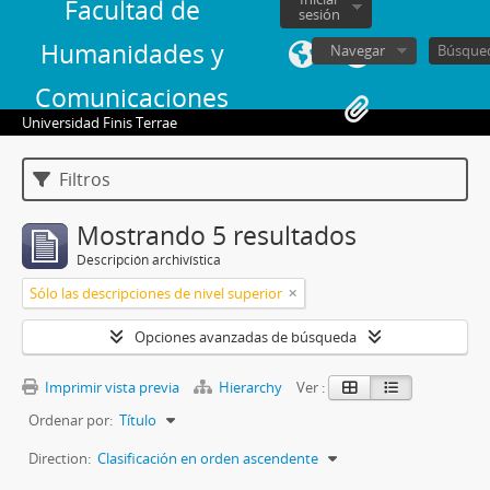
Facultad de
sesión
Humanidades y
Navegar
Comunicaciones
Universidad Finis Terrae
Filtros
Mostrando 5 resultados
Descripción archivística
Sólo las descripciones de nivel superior
Opciones avanzadas de búsqueda
Imprimir vista previa
Hierarchy
Ver :
Ordenar por:
Título
Direction:
Clasificación en orden ascendente