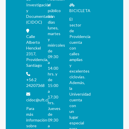
Investigación
al
y
público
BICICLETA
Documentación
los
El
(CIDOC)
días
sector
lunes,
de
martes
Calle
Providencia
y
Alberto
cuenta
miércoles
Henckel
con
de
2317,
calles
09:30
Providencia,
amplias
a
Santiago
y
14:00
excelentes
hrs. y
ciclovías.
+56 2
de
Además,
24207368
15:00
la
a
Universidad
17:30
cidoc@uft.cl
cuenta
hrs.
con
Para
Jueves
un
más
de
lugar
información
09:30
especial
sobre
a
para