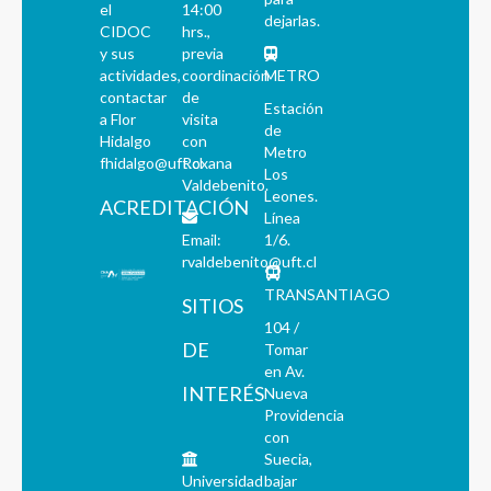
el
14:00
dejarlas.
CIDOC
hrs.,
y sus
previa
actividades,
coordinación
METRO
contactar
de
Estación
a Flor
visita
de
Hidalgo
con
Metro
fhidalgo@uft.cl
Roxana
Los
Valdebenito.
Leones.
ACREDITACIÓN
Línea
Email:
1/6.
rvaldebenito@uft.cl
TRANSANTIAGO
SITIOS
104 /
DE
Tomar
en Av.
INTERÉS
Nueva
Providencia
con
Suecia,
Universidad
bajar