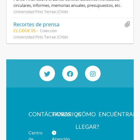
circulares, informes, memorias anuales, presupuestos, etc.
Universidad Finis Terrae (Chile)
Recortes de prensa
CL CIDOC 05
Colección
Universidad Finis Terrae (Chile)
CONTÁCTANOS
HORARIOS
¿CÓMO
ENCUÉNTRAN
LLEGAR?
Centro
de
Atención