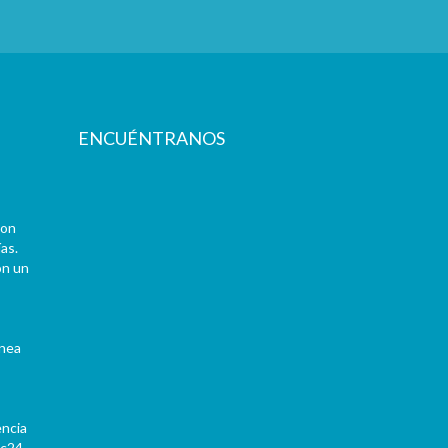
ENCUÉNTRANOS
con
as.
on un
ínea
encia
Pc24-