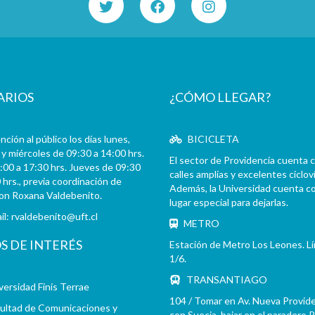
ARIOS
¿CÓMO LLEGAR?
ción al público los días lunes,
BICICLETA
y miércoles de 09:30 a 14:00 hrs.
El sector de Providencia cuenta 
:00 a 17:30 hrs. Jueves de 09:30
calles amplias y excelentes cicloví
 hrs., previa coordinación de
Además, la Universidad cuenta c
con Roxana Valdebenito.
lugar especial para dejarlas.
il:
rvaldebenito@uft.cl
METRO
OS DE INTERÉS
Estación de Metro Los Leones. L
1/6.
TRANSANTIAGO
versidad Finis Terrae
104 / Tomar en Av. Nueva Provid
ultad de Comunicaciones y
con Suecia, bajar en el paradero 