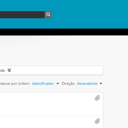
ada
denar por ordem:
Identificador
Direção:
Ascendente