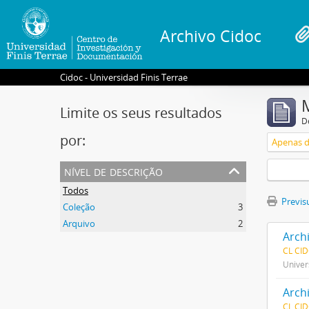
Archivo Cidoc
Cidoc - Universidad Finis Terrae
Limite os seus resultados
D
por:
Apenas d
nível de descrição
Todos
Previsu
Coleção
3
Arquivo
2
Arch
CL CI
Univer
Arch
CL CI