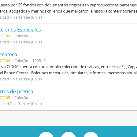
sto por 29 fondos con documentos originales y reproducciones pertenecien
eros, abogados y marinos chilenos que marcaron la historia contemporánea d
sidad Finis Terrae (Chile)
cciones Especiales
DOC 03
Coleção
sidad Finis Terrae (Chile)
roteca
DOC 04
Coleção
1905 - ?
hivo CIDOC cuenta con una amplia colección de revistas, entre ellas: Zig-Zag, 
el Banco Central: Boletines mensuales, circulares, informes, memorias anual
sidad Finis Terrae (Chile)
rtes de prensa
DOC 05
Coleção
sidad Finis Terrae (Chile)