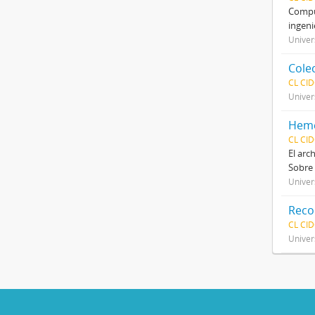
Compue
ingeni
Univer
Cole
CL CI
Univer
Heme
CL CI
El arc
Sobre 
Univer
Reco
CL CI
Univer