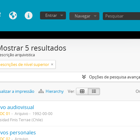
Entrar
Navegar
Mostrar 5 resultados
escrição arquivística
escrições de nível superior
Opções de pesquisa avanç
alizar a impressão
Hierarchy
Ver:
Or
ivo audiovisual
DOC 01
Arquivo
1992-00-00
sidad Finis Terrae (Chile)
ivos personales
DOC 02
Arquivo