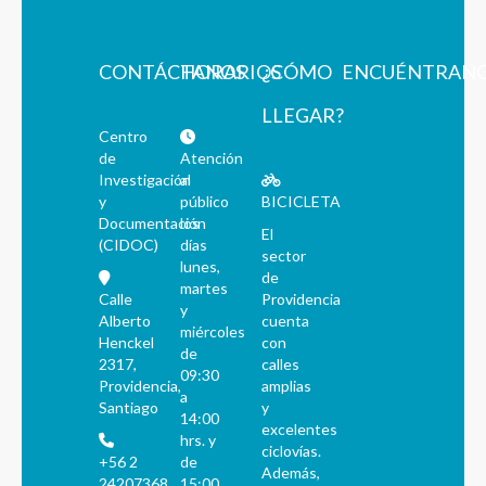
CONTÁCTANOS
HORARIOS
¿CÓMO
ENCUÉNTRAN
LLEGAR?
Centro
de
Atención
Investigación
al
y
público
BICICLETA
Documentación
los
El
(CIDOC)
días
sector
lunes,
de
martes
Calle
Providencia
y
Alberto
cuenta
miércoles
Henckel
con
de
2317,
calles
09:30
Providencia,
amplias
a
Santiago
y
14:00
excelentes
hrs. y
ciclovías.
+56 2
de
Además,
24207368
15:00