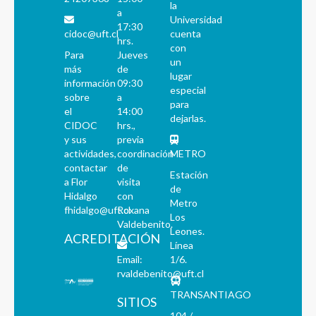
la
a
Universidad
17:30
cidoc@uft.cl
cuenta
hrs.
con
Para
Jueves
un
más
de
lugar
información
09:30
especial
sobre
a
para
el
14:00
dejarlas.
CIDOC
hrs.,
y sus
previa
actividades,
coordinación
METRO
contactar
de
Estación
a Flor
visita
de
Hidalgo
con
Metro
fhidalgo@uft.cl
Roxana
Los
Valdebenito.
Leones.
ACREDITACIÓN
Línea
Email:
1/6.
rvaldebenito@uft.cl
TRANSANTIAGO
SITIOS
104 /