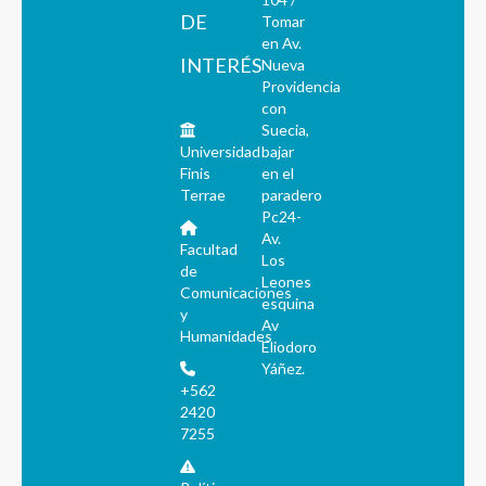
DE
Tomar
en Av.
INTERÉS
Nueva
Providencia
con
Suecia,
Universidad
bajar
Finis
en el
Terrae
paradero
Pc24-
Av.
Facultad
Los
de
Leones
Comunicaciones
esquina
y
Av
Humanidades
Eliodoro
Yáñez.
+562
2420
7255