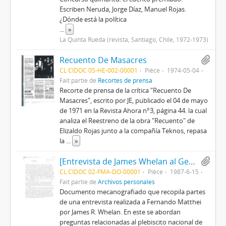
Escriben Neruda, Jorge Díaz, Manuel Rojas.
¿Dónde está la política
...
»
La Quinta Rueda (revista, Santiago, Chile, 1972-1973)
Recuento De Masacres
CL CIDOC 05-HE-002-00001
Pièce
1974-05-04
Fait partie de
Recortes de prensa
Recorte de prensa de la crítica "Recuento De
Masacres", escrito por JE, publicado el 04 de mayo
de 1971 en la Revista Ahora n°3, página 44. la cual
analiza el Reestreno de la obra "Recuento" de
Elizaldo Rojas junto a la compañía Teknos, repasa
la
...
»
[Entrevista de James Whelan al General Matthei realizada en ex edificio Diego Portales]
CL CIDOC 02-FMA-DO-00001
Pièce
1987-6-15
Fait partie de
Archivos personales
Documento mecanografiado que recopila partes
de una entrevista realizada a Fernando Matthei
por James R. Whelan. En este se abordan
preguntas relacionadas al plebiscito nacional de