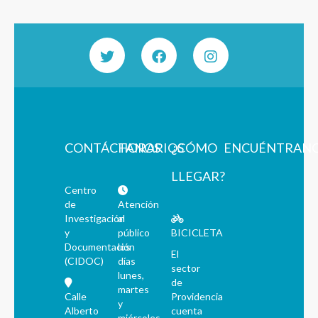
CONTÁCTANOS
HORARIOS
¿CÓMO
ENCUÉNTRAN
LLEGAR?
Centro
de
Atención
Investigación
al
y
público
BICICLETA
Documentación
los
El
(CIDOC)
días
sector
lunes,
de
martes
Calle
Providencia
y
Alberto
cuenta
miércoles