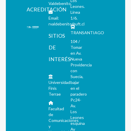
Los
Valdebenito.
Leones.
ACREDITACIÓN
Línea
Email:
1/6.
rvaldebenito@uft.cl
TRANSANTIAGO
SITIOS
104 /
DE
Tomar
en Av.
INTERÉS
Nueva
Providencia
con
Suecia,
Universidad
bajar
Finis
en el
Terrae
paradero
Pc24-
Av.
Facultad
Los
de
Leones
Comunicaciones
esquina
y
Av