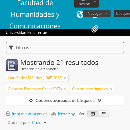
Facultad de
sesión
Humanidades y
Navegar
Comunicaciones
Universidad Finis Terrae
Filtros
Mostrando 21 resultados
Descripción archivística
Juan Carlos Méndez (1945-2013)
Golpe de Estado en Chile (1973)
Con objetos digitales
Opciones avanzadas de búsqueda
Imprimir vista previa
Hierarchy
Ver :
Ordenar por:
Título