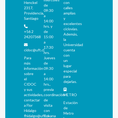
Henckel
con
de
2317,
calles
09:30
Providencia,
amplias
a
Santiago
y
14:00
excelentes
hrs. y
ciclovías.
+56 2
de
Además,
24207368
15:00
la
a
Universidad
17:30
cidoc@uft.cl
cuenta
hrs.
con
Para
Jueves
un
más
de
lugar
información
09:30
especial
sobre
a
para
el
14:00
dejarlas.
CIDOC
hrs.,
y sus
previa
actividades,
coordinación
METRO
contactar
de
Estación
a Flor
visita
de
Hidalgo
con
Metro
fhidalgo@uft.cl
Roxana