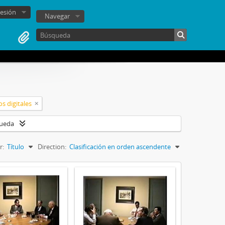
sesión
Navegar
s digitales
queda
r:
Título
Direction:
Clasificación en orden ascendente