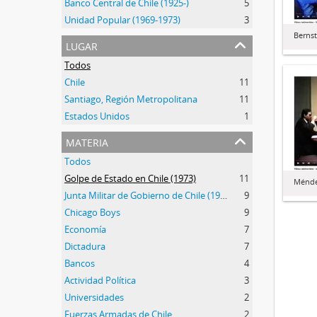
Banco Central de Chile (1925-)
5
Unidad Popular (1969-1973)
3
Bernste
lugar
Todos
Chile
11
Santiago, Región Metropolitana
11
Estados Unidos
1
materia
Todos
Golpe de Estado en Chile (1973)
11
Ménde
Junta Militar de Gobierno de Chile (1973-1990)
9
Chicago Boys
9
Economía
7
Dictadura
7
Bancos
4
Actividad Política
3
Universidades
2
Fuerzas Armadas de Chile
2