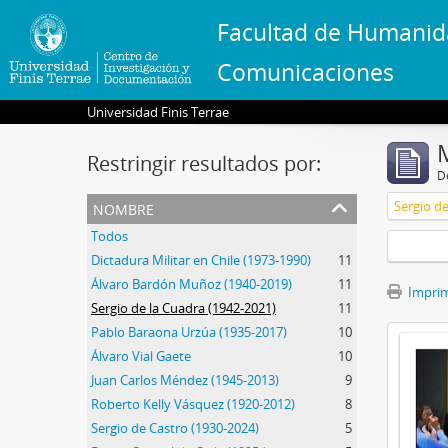
Facultad de Humanid
Comunicaciones
Universidad Finis Terrae
Restringir resultados por:
De
nombre
Sergio de
Todos
Dictadura Militar en Chile (1973-1990)
11
Álvaro Bardón Muñoz (1940-2019)
11
Imprimi
Sergio de la Cuadra (1942-2021)
11
Pablo Baraona Urzúa (1935-2017)
10
Álvaro Vial Gaete
10
Juan Carlos Méndez (1945-2013)
9
Roberto Kelly Vásquez (1920-2012)
8
Sergio de Castro (1930-2024)
5