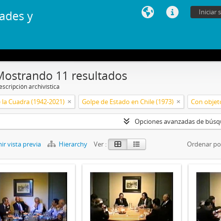
Iniciar 
ades y
Mostrando 11 resultados
scripción archivística
 la Cuadra (1942-2021)
Golpe de Estado en Chile (1973)
Con objeto
Opciones avanzadas de bús
r vista previa
Hierarchy
Ver :
Ordenar po