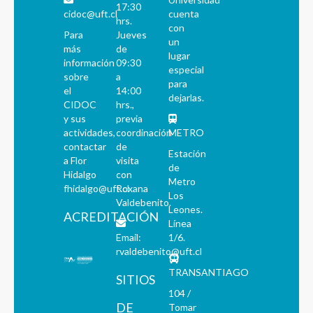
17:30
cidoc@uft.cl
cuenta
hrs.
con
Para
Jueves
un
más
de
lugar
información
09:30
especial
sobre
a
para
el
14:00
dejarlas.
CIDOC
hrs.,
y sus
previa
actividades,
coordinación
METRO
contactar
de
Estación
a Flor
visita
de
Hidalgo
con
Metro
fhidalgo@uft.cl
Roxana
Los
Valdebenito.
Leones.
ACREDITACIÓN
Línea
Email:
1/6.
rvaldebenito@uft.cl
TRANSANTIAGO
SITIOS
104 /
DE
Tomar