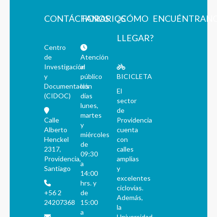
CONTÁCTANOS
HORARIOS
¿CÓMO
ENCUÉNTRAN
LLEGAR?
Centro
de
Atención
Investigación
al
y
público
BICICLETA
Documentación
los
El
(CIDOC)
días
sector
lunes,
de
martes
Calle
Providencia
y
Alberto
cuenta
miércoles
Henckel
con
de
2317,
calles
09:30
Providencia,
amplias
a
Santiago
y
14:00
excelentes
hrs. y
ciclovías.
+56 2
de
Además,
24207368
15:00
la
a
Universidad