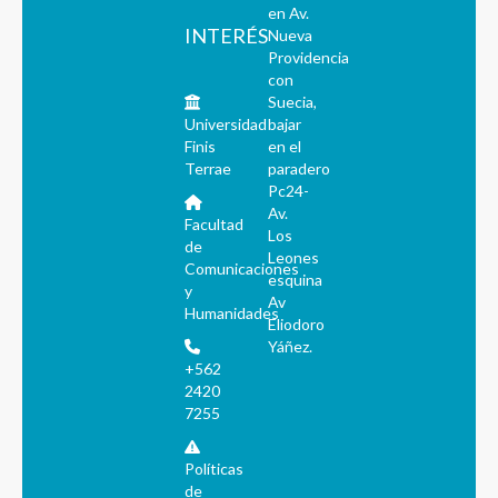
en Av.
INTERÉS
Nueva
Providencia
con
Suecia,
Universidad
bajar
Finis
en el
Terrae
paradero
Pc24-
Av.
Facultad
Los
de
Leones
Comunicaciones
esquina
y
Av
Humanidades
Eliodoro
Yáñez.
+562
2420
7255
Políticas
de