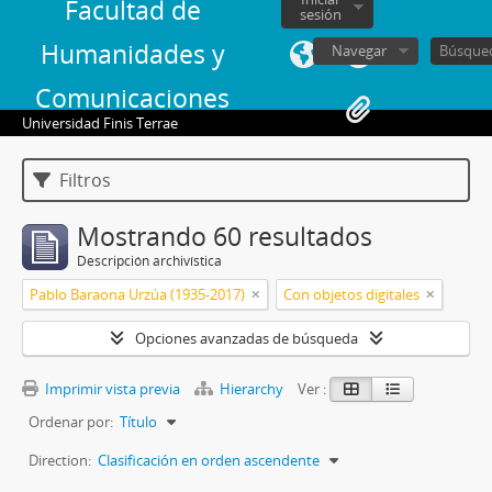
Facultad de
sesión
Humanidades y
Navegar
Comunicaciones
Universidad Finis Terrae
Filtros
Mostrando 60 resultados
Descripción archivística
Pablo Baraona Urzúa (1935-2017)
Con objetos digitales
Opciones avanzadas de búsqueda
Imprimir vista previa
Hierarchy
Ver :
Ordenar por:
Título
Direction:
Clasificación en orden ascendente