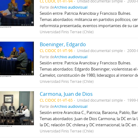
CL CIDOC 01-VT-94
Unidad documental simple
2000-
Parte de
Archivo audiovisual
Sesión entre: Patricia Arancibia y Francisco Bulnes.
Temas abordados: militancia en partidos políticos; cer
reformista presentada; eventos importantes de su ca
Universidad Finis Terrae (Chile)
Boeninger, Edgardo
CL CIDOC 01-VT-96
Unidad documental simple
2000-
Parte de
Archivo audiovisual
Sesión entre: Patricia Arancibia y Francisco Bulnes.
Temas abordados: Edgardo Böeninger; violentistas el el
Camelot; constitución de 1980; liderazgos al interior d
Universidad Finis Terrae (Chile)
Carmona, Juan de Dios
CL CIDOC 01-VT-65
Unidad documental simple
1999-
Parte de
Archivo audiovisual
Sesión entre Arancibia C., Patricia; Baraona, Pablo; Bar
Temas abordados: Juan de Dios Carmona; la DC en la U
la DC; relación DC chilena y DC internacional; la DC en
Universidad Finis Terrae (Chile)