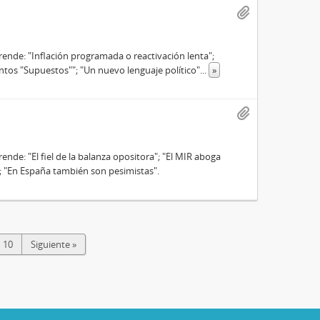
nde: "Inflación programada o reactivación lenta";
ntos "Supuestos""; "Un nuevo lenguaje político"
...
»
e: "El fiel de la balanza opositora"; "El MIR aboga
n; "En España también son pesimistas".
10
Siguiente »