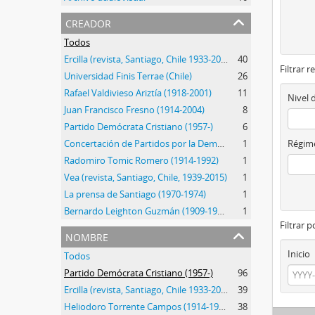
creador
Todos
Ercilla (revista, Santiago, Chile 1933-2015)
40
Filtrar r
Universidad Finis Terrae (Chile)
26
Rafael Valdivieso Ariztía (1918-2001)
11
Nivel 
Juan Francisco Fresno (1914-2004)
8
Partido Demócrata Cristiano (1957-)
6
Concertación de Partidos por la Democracia (1988-2013)
1
Régime
Radomiro Tomic Romero (1914-1992)
1
Vea (revista, Santiago, Chile, 1939-2015)
1
La prensa de Santiago (1970-1974)
1
Bernardo Leighton Guzmán (1909-1995)
1
Filtrar 
nombre
Inicio
Todos
Partido Demócrata Cristiano (1957-)
96
Ercilla (revista, Santiago, Chile 1933-2015)
39
Heliodoro Torrente Campos (1914-1995)
38