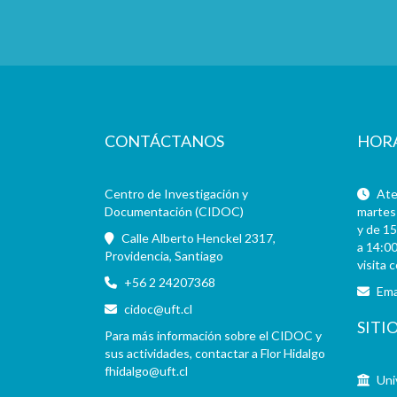
CONTÁCTANOS
HOR
Centro de Investigación y
Aten
Documentación (CIDOC)
martes 
y de 15
Calle Alberto Henckel 2317,
a 14:00
Providencia, Santiago
visita 
+56 2 24207368
Ema
cidoc@uft.cl
SITI
Para más información sobre el CIDOC y
sus actividades, contactar a Flor Hidalgo
fhidalgo@uft.cl
Uni