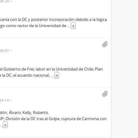
08-24
canía con la DC y posterior incorporación debido a la lógica
rgo como rector de la Universidad de
...
»
09-07
 Gobierno de Frei; labor en la Universidad de Chile; Plan
e la DC; el acuerdo nacional;
...
»
04-14
dón, Álvaro; Kelly, Roberto.
P; División de la DC tras el Golpe; ruptura de Carmona con
...
»