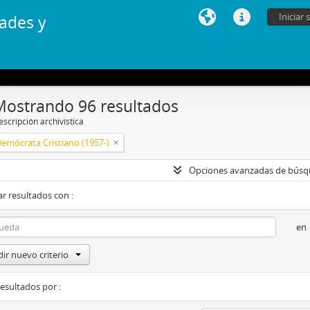
Iniciar 
ades y
Mostrando 96 resultados
scripción archivística
Demócrata Cristiano (1957-)
Opciones avanzadas de bús
r resultados con :
en
ir nuevo criterio
resultados por :