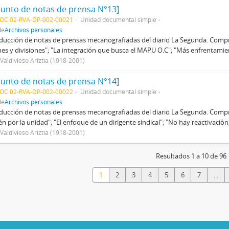
junto de notas de prensa N°13]
DOC 02-RVA-DP-002-00021
Unidad documental simple
de
Archivos personales
ucción de notas de prensas mecanografiadas del diario La Segunda. Compre
es y divisiones"; "La integración que busca el MAPU O.C"; "Más enfrentamie
 Valdivieso Ariztía (1918-2001)
junto de notas de prensa N°14]
DOC 02-RVA-DP-002-00022
Unidad documental simple
de
Archivos personales
ucción de notas de prensas mecanografiadas del diario La Segunda. Comprend
n por la unidad"; "El enfoque de un dirigente sindical"; "No hay reactivació
 Valdivieso Ariztía (1918-2001)
Resultados 1 a 10 de 96
1
2
3
4
5
6
7
...