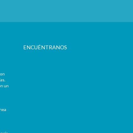
ENCUÉNTRANOS
con
as.
on un
ínea