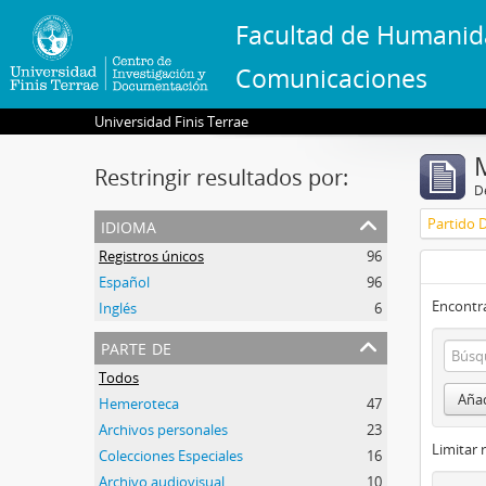
Facultad de Humanid
Comunicaciones
Universidad Finis Terrae
Restringir resultados por:
De
idioma
Partido 
Registros únicos
96
Español
96
Encontra
Inglés
6
parte de
Todos
Añad
Hemeroteca
47
Archivos personales
23
Limitar 
Colecciones Especiales
16
Archivo audiovisual
10