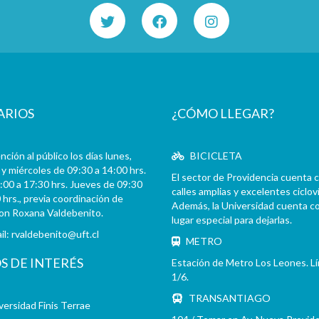
ARIOS
¿CÓMO LLEGAR?
ción al público los días lunes,
BICICLETA
y miércoles de 09:30 a 14:00 hrs.
El sector de Providencia cuenta 
:00 a 17:30 hrs. Jueves de 09:30
calles amplias y excelentes cicloví
 hrs., previa coordinación de
Además, la Universidad cuenta c
con Roxana Valdebenito.
lugar especial para dejarlas.
il:
rvaldebenito@uft.cl
METRO
OS DE INTERÉS
Estación de Metro Los Leones. L
1/6.
TRANSANTIAGO
versidad Finis Terrae