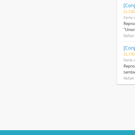
[Con
CL CI
Parte 
Reprod
"Union
Rafael
[Con
CL CI
Parte 
Reprod
tambié
Rafael