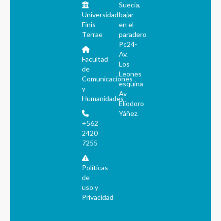
Suecia,
Universidad
bajar
Finis
en el
Terrae
paradero
Pc24-
Av.
Facultad
Los
de
Leones
Comunicaciones
esquina
y
Av
Humanidades
Eliodoro
Yáñez.
+562
2420
7255
Políticas
de
uso y
Privacidad