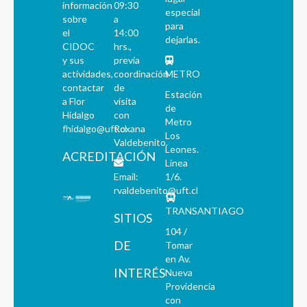
información
09:30
especial
sobre
a
para
el
14:00
dejarlas.
CIDOC
hrs.,
y sus
previa
actividades,
coordinación
METRO
contactar
de
Estación
a Flor
visita
de
Hidalgo
con
Metro
fhidalgo@uft.cl
Roxana
Los
Valdebenito.
Leones.
ACREDITACIÓN
Línea
Email:
1/6.
rvaldebenito@uft.cl
TRANSANTIAGO
SITIOS
104 /
DE
Tomar
en Av.
INTERÉS
Nueva
Providencia
con