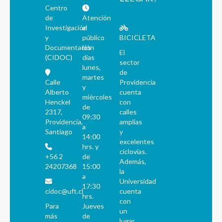
Centro
de
Atención
Investigación
al
y
público
BICICLETA
Documentación
los
El
(CIDOC)
días
sector
lunes,
de
martes
Calle
Providencia
y
Alberto
cuenta
miércoles
Henckel
con
de
2317,
calles
09:30
Providencia,
amplias
a
Santiago
y
14:00
excelentes
hrs. y
ciclovías.
+56 2
de
Además,
24207368
15:00
la
a
Universidad
17:30
cidoc@uft.cl
cuenta
hrs.
con
Para
Jueves
un
más
de
lugar