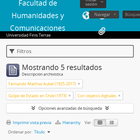
Facultad de
sesión
Humanidades y
Navegar
Comunicaciones
Universidad Finis Terrae
Filtros
Mostrando 5 resultados
Descripción archivística
Fernando Matthei Aubel (1925-2017)
Golpe de Estado en Chile (1973)
Con objetos digitales
Opciones avanzadas de búsqueda
Imprimir vista previa
Hierarchy
Ver :
Ordenar por:
Título