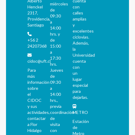
Alberto
cuenta
miércoles
Henckel
con
de
2317,
calles
09:30
Providencia,
amplias
a
Santiago
y
14:00
excelentes
hrs. y
ciclovías.
+56 2
de
Además,
24207368
15:00
la
a
Universidad
17:30
cidoc@uft.cl
cuenta
hrs.
con
Para
Jueves
un
más
de
lugar
información
09:30
especial
sobre
a
para
el
14:00
dejarlas.
CIDOC
hrs.,
y sus
previa
actividades,
coordinación
METRO
contactar
de
Estación
a Flor
visita
de
Hidalgo
con
Metro