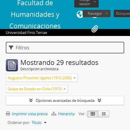
Facultad de
sesión
Humanidades y
Navegar
Comunicaciones
Universidad Finis Terrae
Filtros
Mostrando 29 resultados
Descripción archivística
Augusto Pinochet Ugarte (1915-2006)
Golpe de Estado en Chile (1973)
Opciones avanzadas de búsqueda
Imprimir vista previa
Hierarchy
Ver :
Ordenar por:
Título