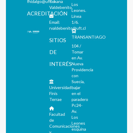
fhidalgo@uft.cl
Roxana
Los
Valdebenito.
Leones.
ACREDITACIÓN
Línea
Email:
1/6.
rvaldebenito@uft.cl
TRANSANTIAGO
SITIOS
104 /
DE
Tomar
en Av.
INTERÉS
Nueva
Providencia
con
Suecia,
Universidad
bajar
Finis
en el
Terrae
paradero
Pc24-
Av.
Facultad
Los
de
Leones
Comunicaciones
esquina
y