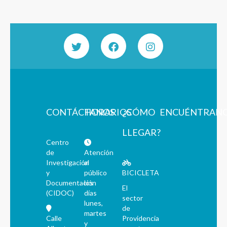
CONTÁCTANOS
HORARIOS
¿CÓMO
ENCUÉNTRAN
LLEGAR?
Centro
de
Atención
Investigación
al
y
público
BICICLETA
Documentación
los
El
(CIDOC)
días
sector
lunes,
de
martes
Calle
Providencia
y