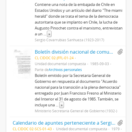
Contiene una nota de la embajada de Chile en
Estados Unidos y un artículo del diario "The miami
herald" donde se trata el tema de la democracia
autoritaria que se implanto en Chile, la lucha de
Augusto Pinochet contra el marxismo, entrevistan
a un
...
»
Sergio Covarrubias Sanhueza (1923-2017)
Boletín división nacional de comunicación social del Ministerio Secretaría de Comunicación Social
CL CIDOC 02-JFFL-01-24
Unidad documental compuesta
1985-09-03
Parte de
Archivos personales
Boletín emitido por la Secretaria General de
Gobierno en respuesta al documento "Acuerdo
nacional para la transición a la plena democracia"
entregado por Juan Francisco Fresno al Ministerio
del Interior el 31 de agosto de 1985. También, se
incluye una
...
»
Ministerio Secretaría General de Gobierno (1932-)
Calendario de apuntes perteneciente a Sergio Covarrubias Sanhueza
CL CIDOC 02-SCS-01-43
Unidad documental compuesta
1979