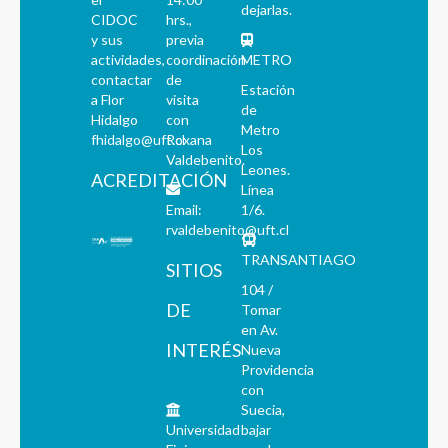
dejarlas.
CIDOC
hrs.,
y sus
previa
actividades,
coordinación
METRO
contactar
de
Estación
a Flor
visita
de
Hidalgo
con
Metro
fhidalgo@uft.cl
Roxana
Los
Valdebenito.
Leones.
ACREDITACIÓN
Línea
Email:
1/6.
rvaldebenito@uft.cl
TRANSANTIAGO
SITIOS
104 /
DE
Tomar
en Av.
INTERÉS
Nueva
Providencia
con
Suecia,
Universidad
bajar