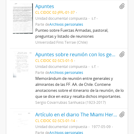
Apuntes
CL CIDOC 02-JFFL-01-37
Unidad documental compuesta
s.f
Parte de
Archivos personales
Punteo sobre Fuerzas Armadas, pastoral,
preguntas y listado de reuniones
Universidad Finis Terrae (Chile)
Apuntes sobre reunión con los generales y almirantes de las Fuerzas Armadas
CL CIDOC 02-SCS-01-5
Unidad documental compuesta
s.f.
Parte de
Archivos personales
Memorándum de reunión entre generales y
almirantes de las FF. AA. de Chile. Contiene
anotaciones sobre el itinerario de la reunión, de lo
que se dice en esta y resalta dichos importantes.
Sergio Covarrubias Sanhueza (1923-2017)
Artículo en el diario The Miami Herald "Military is planning an "authoritarian" democracy for Chile"
CL CIDOC 02-SCS-01-14
Unidad documental compuesta
1977-05-09
Parte de
Archivos personales