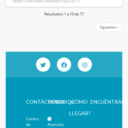
Sergio Covarrubias Sanhueza (1923-2017)
Resultados 1 a 10 de 77
Siguiente »
CONTÁCTANOS
HORARIOS
¿CÓMO
ENCUÉNTRAN
LLEGAR?
Centro
de
Atención