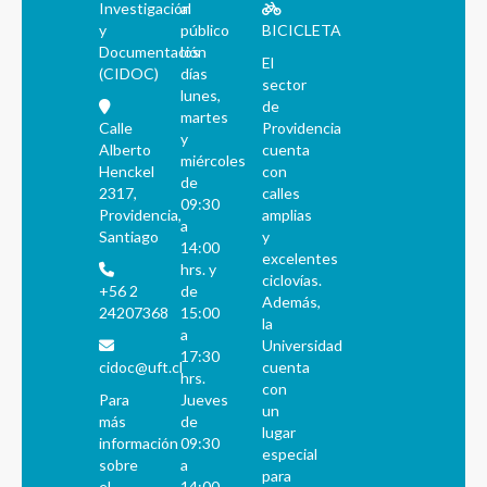
Investigación
al
y
público
BICICLETA
Documentación
los
El
(CIDOC)
días
sector
lunes,
de
martes
Calle
Providencia
y
Alberto
cuenta
miércoles
Henckel
con
de
2317,
calles
09:30
Providencia,
amplias
a
Santiago
y
14:00
excelentes
hrs. y
ciclovías.
+56 2
de
Además,
24207368
15:00
la
a
Universidad
17:30
cidoc@uft.cl
cuenta
hrs.
con
Para
Jueves
un
más
de
lugar
información
09:30
especial
sobre
a
para
el
14:00