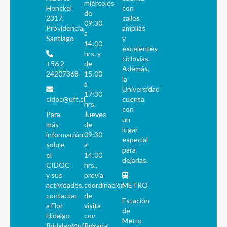
miércoles
Henckel
con
de
2317,
calles
09:30
Providencia,
amplias
a
Santiago
y
14:00
excelentes
hrs. y
ciclovías.
+56 2
de
Además,
24207368
15:00
la
a
Universidad
17:30
cidoc@uft.cl
cuenta
hrs.
con
Para
Jueves
un
más
de
lugar
información
09:30
especial
sobre
a
para
el
14:00
dejarlas.
CIDOC
hrs.,
y sus
previa
actividades,
coordinación
METRO
contactar
de
Estación
a Flor
visita
de
Hidalgo
con
Metro
fhidalgo@uft.cl
Roxana