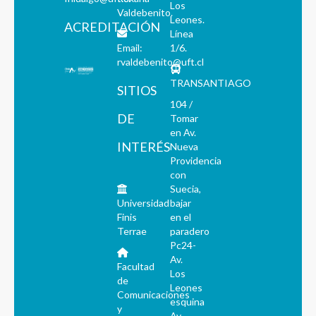
Los
Valdebenito.
Leones.
ACREDITACIÓN
Línea
Email:
1/6.
rvaldebenito@uft.cl
TRANSANTIAGO
SITIOS
104 /
DE
Tomar
en Av.
INTERÉS
Nueva
Providencia
con
Suecia,
Universidad
bajar
Finis
en el
Terrae
paradero
Pc24-
Av.
Facultad
Los
de
Leones
Comunicaciones
esquina
y
Av