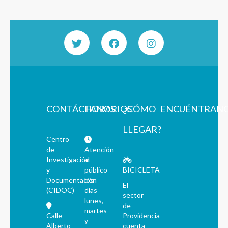
CONTÁCTANOS
HORARIOS
¿CÓMO
ENCUÉNTRAN
LLEGAR?
Centro
de
Atención
Investigación
al
y
público
BICICLETA
Documentación
los
El
(CIDOC)
días
sector
lunes,
de
martes
Calle
Providencia
y
Alberto
cuenta