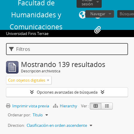
Facultad de
sesión
Humanidades y
Navegar
Comunicaciones
Universidad Finis Terrae
Filtros
Mostrando 139 resultados
Descripción archivística
Con objetos digitales
Opciones avanzadas de búsqueda
Imprimir vista previa
Hierarchy
Ver :
Ordenar por:
Título
Direction:
Clasificación en orden ascendente