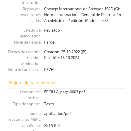
01673 - Revista Ercilla. Año XXXIII, N° 1673
institución
Reglas y/o
Consejo Internacional de Archivos. ISAD (G):
01674 - Revista Ercilla. Año XXXIII, N° 1674
convenciones
Norma Internacional General de Descripción
01675 - Revista Ercilla. Año XXXIII, N° 1675
usadas
Archivística. 2.ª edición. Madrid, 2000.
01676 - Revista Ercilla. Año XXXIII, N° 1676
Estado de
Revisado
01677 - Revista Ercilla. Año XXXIII, N° 1677
elaboración
01678 - Revista Ercilla. Año XXXIII, N° 1678
Nivel de detalle
Parcial
01679 - Revista Ercilla. Año XXXIII, N° 1679
01680 - Revista Ercilla. Año XXXIII, N° 1680
Fechas de creación
Creación: 25-10-2022 (JP)
revisión
Revisión: 15-10-2024
01681 - Revista Ercilla. Año XXXII, N° 1681
eliminación
01682 - Revista Ercilla. Año XXXIII, N° 1682
Nota del archivista
REVH
01683 - Revista Ercilla. Año XXXIII, N° 1683
01687 - Revista Ercilla. Año XXXIII, N° 1687
Objeto digital metadatos
01688 - Revista Ercilla. Año XXXIII, N° 1688
Nombre del
ERCILLA_page-0003.pdf
01689 - Revista Ercilla. Año XXXIII, N° 1689
archivo
01690 - Revista Ercilla. Año XXXIII, N° 1690
Tipo de soporte
Texto
01691 - Revista Ercilla. Año XXXIII, N° 1691
Tipo de
application/pdf
01691-1 - Revista Ercilla. Año XXXIII, N° 1691
documento MIME
01692 - Revista Ercilla. Año XXXIII, N° 1692
Tamaño del
251.9 KiB
01693 - Revista Ercilla. Año XXXIIi, N° 1693