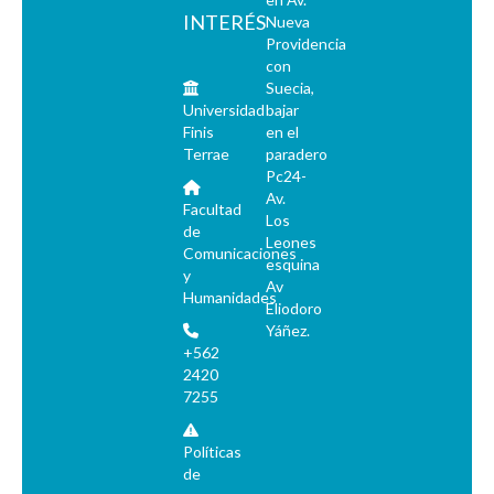
INTERÉS
Nueva
Providencia
con
Suecia,
Universidad
bajar
Finis
en el
Terrae
paradero
Pc24-
Av.
Facultad
Los
de
Leones
Comunicaciones
esquina
y
Av
Humanidades
Eliodoro
Yáñez.
+562
2420
7255
Políticas
de