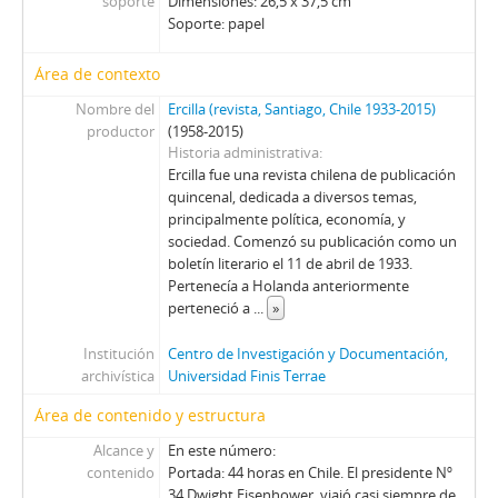
soporte
Dimensiones: 26,5 x 37,5 cm
01614 - Revista Ercilla. Año XXXII, N° 1614
Soporte: papel
01615 - Revista Ercilla. Año XXXII, N° 1615
01616 - Revista Ercilla. Año XXXII, N° 1616
Área de contexto
01617 - Revista Ercilla. Año XXXII, N° 1617
Nombre del
Ercilla (revista, Santiago, Chile 1933-2015)
01618 - Revista Ercilla. Año XXXII, N° 1618
productor
(1958-2015)
01619 - Revista Ercilla. Año XXXII, N° 1619
Historia administrativa
01622 - Revista Ercilla. Año XXXII, N° 1622
Ercilla fue una revista chilena de publicación
01623 - Revista Ercilla. Año XXXII, N° 1623
quincenal, dedicada a diversos temas,
principalmente política, economía, y
01624 - Revista Ercilla. Año XXXII, N° 1624
sociedad. Comenzó su publicación como un
01625 - Revista Ercilla. Año XXXII, N° 1625
boletín literario el 11 de abril de 1933.
01626 - Revista Ercilla. Año XXXII, N° 1626
Pertenecía a Holanda anteriormente
01627 - Revista Ercilla. Año XXXII, N° 1627
perteneció a
...
»
01628 - Revista Ercilla. Año XXXII, N° 1628
Institución
Centro de Investigación y Documentación,
01629 - Revista Ercilla. Año XXXII, N° 1629
archivística
Universidad Finis Terrae
01630 - Revista Ercilla. Año XXXII, N° 1630
01631 - Revista Ercilla. Año XXXII, N° 1631
Área de contenido y estructura
01632 - Revista Ercilla. Año XXXII, N° 1632
Alcance y
En este número:
01634 - Revista Ercilla. Año XXXII, N° 1634
contenido
Portada: 44 horas en Chile. El presidente Nº
01635 - Revista Ercilla. Año XXXII, N° 1635
34 Dwight Eisenhower, viajó casi siempre de