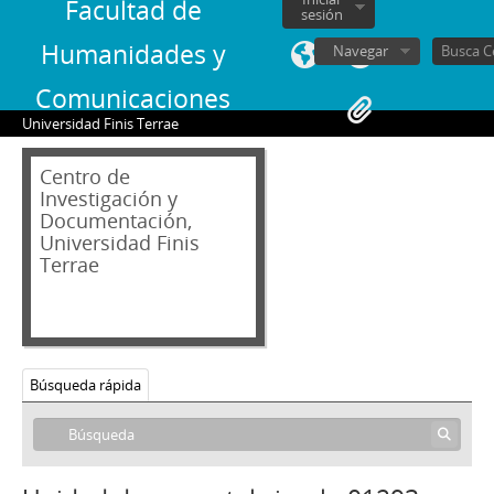
Facultad de
sesión
Humanidades y
Navegar
Comunicaciones
Universidad Finis Terrae
04 - Hemeroteca
Centro de
AB - Andrés Bello: Revista de Literatura y Arte
Investigación y
Documentación,
AN - Algo Nuevo
Universidad Finis
CRI - China Revista Ilustrada
Terrae
CV - Chile vencerá: Órgano Oficial de la Juventud Socialista de Chile
C - Contrapunto. Periodismo universitario
CEP - Cuadernos de Educación Popular
CU - Cuncuna
D - Desfile
Búsqueda rápida
DyT - Diálogo y Transición
Di - Dinacos
E - Ercilla
01196 - Revista Ercilla. Año XXIV, N° 1196