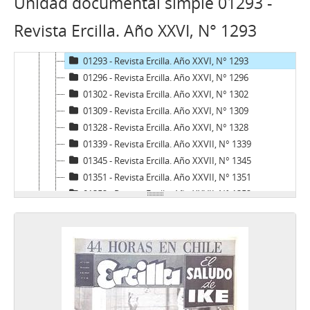
Unidad documental simple 01293 -
01224 - Revista Ercilla. Año XXIV, N° 1224
Revista Ercilla. Año XXVI, N° 1293
01247 - Revista Ercilla, Año XXV, N° 1247
01279 - Revista Ercilla. Año XXV, N° 1279
01293 - Revista Ercilla. Año XXVI, N° 1293
01296 - Revista Ercilla. Año XXVI, N° 1296
01302 - Revista Ercilla. Año XXVI, N° 1302
01309 - Revista Ercilla. Año XXVI, N° 1309
01328 - Revista Ercilla. Año XXVI, N° 1328
01339 - Revista Ercilla. Año XXVII, N° 1339
01345 - Revista Ercilla. Año XXVII, N° 1345
01351 - Revista Ercilla. Año XXVII, N° 1351
01352 - Revista Ercilla. Año XXVII, N° 1352
01357 - Revista Ercilla. Año XXVII, N° 1357
01359 - Revista Ercilla. Año XXVII, N° 1359
01360 - Revista Ercilla. Año XXVI, N° 1360
01363 - Revista Ercilla. Año XXVII, N° 1363
01368 - Revista Ercilla. Año XXVII, N° 1368
01371 - Revista Ercilla. Año XXVII, N° 1371