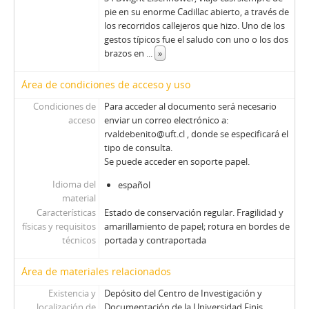
01636 - Revista Ercilla. Año XXXII, N° 1636
pie en su enorme Cadillac abierto, a través de
los recorridos callejeros que hizo. Uno de los
01637 - Revista Ercilla. Año XXXII, N° 1637
gestos típicos fue el saludo con uno o los dos
01638 - Revista Ercilla. Año XXXII, N° 1638
brazos en
...
»
01639 - Revista Ercilla. Año XXXII, N° 1639
01640 - Revista Ercilla. Año XXXII, N° 1640
Área de condiciones de acceso y uso
01641 - Revista Ercilla. Año XXXII, N° 1641
Condiciones de
Para acceder al documento será necesario
01642 - Revista Ercilla. Año XXXII, N° 1642
acceso
enviar un correo electrónico a:
01643 - Revista Ercilla. Año XXXII, N° 1643
rvaldebenito@uft.cl , donde se especificará el
01644 - Revista Ercilla. Año XXXII, N° 1644
tipo de consulta.
01645 - Revista Ercilla. Año XXXII, N° 1645
Se puede acceder en soporte papel.
01646 - Revista Ercilla. Año XXXII, N° 1646
Idioma del
español
01647 - Revista Ercilla. Año XXXII, N° 1647
material
01648 - Revista Ercilla. Año XXXII, N° 1648
Características
Estado de conservación regular. Fragilidad y
físicas y requisitos
01649 - Revista Ercilla. Año XXXII, N° 1649
amarillamiento de papel; rotura en bordes de
técnicos
portada y contraportada
01650 - Revista Ercilla. Año XXXIII, N° 1650
01650-1 - Revista Ercilla. Año XXXIII, N° 1650
Área de materiales relacionados
01651 - Revista Ercilla. Año XXXIII, N° 1651
01652 - Revista Ercilla. Año XXXIII, N° 1652
Existencia y
Depósito del Centro de Investigación y
localización de
Documentación de la Universidad Finis