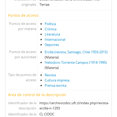
01653 - Revista Ercilla. Año XXXIII, N° 1653
originales
Terrae.
01654 - Revista Ercilla. Año XXXIII, N° 1654
01655 - Revista Ercilla. Año XXXIII, N° 1655
Puntos de acceso
01656 - Revista Ercilla. Año XXXIII, N° 1656
Puntos de acceso
Política
01657 - Revista Ercilla. Año XXXIII, N° 1657
por materia
Crónica
01658 - Revista Ercilla. Año XXXIII, N° 1658
Literatura
01659 - Revista Ercilla. Año XXXIII, N° 1659
Internacional
01660 - Revista Ercilla. Año XXXIII, N° 1660
Deportes
01661 - Revista Ercilla. Año XXXIII, N° 1661
Puntos de acceso
Ercilla (revista, Santiago, Chile 1933-2015)
01662 - Revista Ercilla. Año XXXIII, N° 1662
por autoridad
(Materia)
Heliodoro Torrente Campos (1914-1995)
01663 - Revista Ercilla. Año XXXIII, N° 1663
(Materia)
01664 - Revista Ercilla. Año XXXIII, N° 1664
Tipo de puntos de
Revista
01665 - Revista Ercilla. Año XXXIII, N° 1665
acceso
Cultura impresa
01666 - Revista Ercilla. Año XXXIII, N° 1666
Prensa escrita
01667 - Revista Ercilla. Año XXXIII, N° 1667
01669 - Revista Ercilla. Año XXXIII, N° 1669
Área de control de la descripción
01670 - Revista Ercilla. Año XXXIII, N° 1670
Identificador de la
https://archivocidoc.uft.cl/index.php/revista-
01671 - Revista Ercilla. Año XXXIII, N° 1671
descripción
ercilla-n-1293
01672 - Revista Ercilla. Año XXXIII, N° 1672
Identificador de la
CL CIDOC