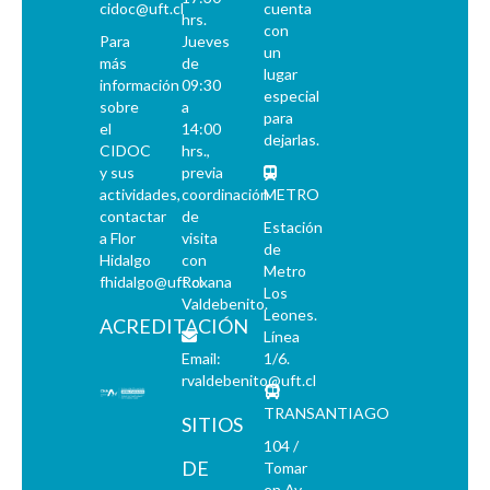
PEC - Política. Economía. Cultura.
cidoc@uft.cl
cuenta
hrs.
PP - Pluma y Pincel
con
Para
Jueves
PM - Pacífico Magazine
un
más
de
lugar
QP - Qué Pasa
información
09:30
especial
QR - La Quinta Rueda
sobre
a
para
el
14:00
REC - Revista el Compañero
dejarlas.
CIDOC
hrs.,
S - Solidaridad
y sus
previa
TS - Tribuna Sindical
actividades,
coordinación
METRO
UL - Unidad y Lucha: Órgano del Comité Central del Partido Socialista
contactar
de
Estación
V - Vea
a Flor
visita
de
Hidalgo
con
VC - Vía Chilena
Metro
fhidalgo@uft.cl
Roxana
ZZ - Zig-Zag
Los
Valdebenito.
Leones.
ACREDITACIÓN
Línea
Email:
1/6.
rvaldebenito@uft.cl
TRANSANTIAGO
SITIOS
104 /
DE
Tomar
en Av.