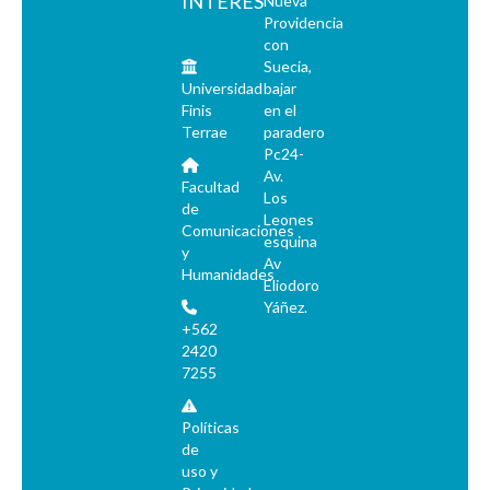
INTERÉS
Nueva
Providencia
con
Suecia,
Universidad
bajar
Finis
en el
Terrae
paradero
Pc24-
Av.
Facultad
Los
de
Leones
Comunicaciones
esquina
y
Av
Humanidades
Eliodoro
Yáñez.
+562
2420
7255
Políticas
de
uso y