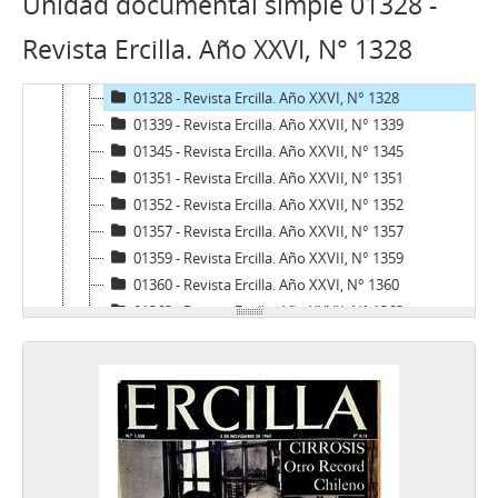
Unidad documental simple 01328 -
01296 - Revista Ercilla. Año XXVI, N° 1296
Revista Ercilla. Año XXVI, N° 1328
01302 - Revista Ercilla. Año XXVI, N° 1302
01309 - Revista Ercilla. Año XXVI, N° 1309
01328 - Revista Ercilla. Año XXVI, N° 1328
01339 - Revista Ercilla. Año XXVII, N° 1339
01345 - Revista Ercilla. Año XXVII, N° 1345
01351 - Revista Ercilla. Año XXVII, N° 1351
01352 - Revista Ercilla. Año XXVII, N° 1352
01357 - Revista Ercilla. Año XXVII, N° 1357
01359 - Revista Ercilla. Año XXVII, N° 1359
01360 - Revista Ercilla. Año XXVI, N° 1360
01363 - Revista Ercilla. Año XXVII, N° 1363
01368 - Revista Ercilla. Año XXVII, N° 1368
01371 - Revista Ercilla. Año XXVII, N° 1371
01372 - Revista Ercilla. Año XXVII, N° 1372
01375 - Revista Ercilla. Año XXVII, N° 1375
01526 - Revista Ercilla. Año XXX, N° 1526
01528 - Revista Ercilla. Año XXX, N° 1528