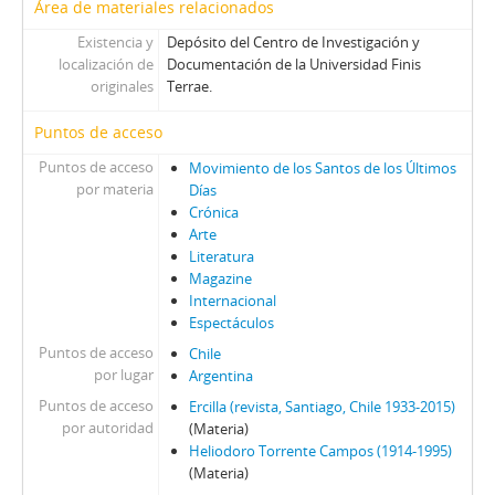
01657 - Revista Ercilla. Año XXXIII, N° 1657
Área de materiales relacionados
01658 - Revista Ercilla. Año XXXIII, N° 1658
Existencia y
Depósito del Centro de Investigación y
01659 - Revista Ercilla. Año XXXIII, N° 1659
localización de
Documentación de la Universidad Finis
01660 - Revista Ercilla. Año XXXIII, N° 1660
originales
Terrae.
01661 - Revista Ercilla. Año XXXIII, N° 1661
Puntos de acceso
01662 - Revista Ercilla. Año XXXIII, N° 1662
01663 - Revista Ercilla. Año XXXIII, N° 1663
Puntos de acceso
Movimiento de los Santos de los Últimos
01664 - Revista Ercilla. Año XXXIII, N° 1664
por materia
Días
01665 - Revista Ercilla. Año XXXIII, N° 1665
Crónica
Arte
01666 - Revista Ercilla. Año XXXIII, N° 1666
Literatura
01667 - Revista Ercilla. Año XXXIII, N° 1667
Magazine
01669 - Revista Ercilla. Año XXXIII, N° 1669
Internacional
01670 - Revista Ercilla. Año XXXIII, N° 1670
Espectáculos
01671 - Revista Ercilla. Año XXXIII, N° 1671
Puntos de acceso
Chile
01672 - Revista Ercilla. Año XXXIII, N° 1672
por lugar
Argentina
01673 - Revista Ercilla. Año XXXIII, N° 1673
Puntos de acceso
Ercilla (revista, Santiago, Chile 1933-2015)
01674 - Revista Ercilla. Año XXXIII, N° 1674
por autoridad
(Materia)
01675 - Revista Ercilla. Año XXXIII, N° 1675
Heliodoro Torrente Campos (1914-1995)
(Materia)
01676 - Revista Ercilla. Año XXXIII, N° 1676