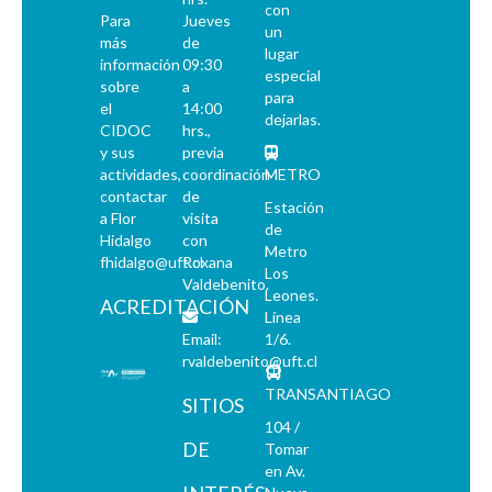
con
Para
Jueves
un
más
de
lugar
información
09:30
especial
sobre
a
para
el
14:00
dejarlas.
CIDOC
hrs.,
y sus
previa
actividades,
coordinación
METRO
contactar
de
Estación
a Flor
visita
de
Hidalgo
con
Metro
fhidalgo@uft.cl
Roxana
Los
Valdebenito.
Leones.
ACREDITACIÓN
Línea
Email:
1/6.
rvaldebenito@uft.cl
TRANSANTIAGO
SITIOS
104 /
DE
Tomar
en Av.