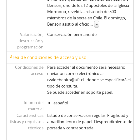
01640 - Revista Ercilla. Año XXXII, N° 1640
Benson, uno de los 12 apóstoles de la Iglesia
Mormona, reveló la existencia de 500
01641 - Revista Ercilla. Año XXXII, N° 1641
miembros de la secta en Chile. El domingo,
01642 - Revista Ercilla. Año XXXII, N° 1642
Benson asistió al oficio
...
»
01643 - Revista Ercilla. Año XXXII, N° 1643
Valorización,
Conservación permanente
01644 - Revista Ercilla. Año XXXII, N° 1644
destrucción y
01645 - Revista Ercilla. Año XXXII, N° 1645
programación
01646 - Revista Ercilla. Año XXXII, N° 1646
Área de condiciones de acceso y uso
01647 - Revista Ercilla. Año XXXII, N° 1647
01648 - Revista Ercilla. Año XXXII, N° 1648
Condiciones de
Para acceder al documento será necesario
01649 - Revista Ercilla. Año XXXII, N° 1649
acceso
enviar un correo electrónico a:
rvaldebenito@uft.cl , donde se especificará el
01650 - Revista Ercilla. Año XXXIII, N° 1650
tipo de consulta.
01650-1 - Revista Ercilla. Año XXXIII, N° 1650
Se puede acceder en soporte papel.
01651 - Revista Ercilla. Año XXXIII, N° 1651
Idioma del
01652 - Revista Ercilla. Año XXXIII, N° 1652
español
material
01653 - Revista Ercilla. Año XXXIII, N° 1653
Características
Estado de conservación regular. Fragilidad y
01654 - Revista Ercilla. Año XXXIII, N° 1654
físicas y requisitos
amarillamiento de papel. Desprendimiento de
01655 - Revista Ercilla. Año XXXIII, N° 1655
técnicos
portada y contraportada
01656 - Revista Ercilla. Año XXXIII, N° 1656