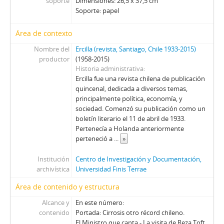
soporte
Dimensiones: 26,5 x 37,5 cm
01618 - Revista Ercilla. Año XXXII, N° 1618
Soporte: papel
01619 - Revista Ercilla. Año XXXII, N° 1619
01622 - Revista Ercilla. Año XXXII, N° 1622
Área de contexto
01623 - Revista Ercilla. Año XXXII, N° 1623
Nombre del
Ercilla (revista, Santiago, Chile 1933-2015)
01624 - Revista Ercilla. Año XXXII, N° 1624
productor
(1958-2015)
01625 - Revista Ercilla. Año XXXII, N° 1625
Historia administrativa
01626 - Revista Ercilla. Año XXXII, N° 1626
Ercilla fue una revista chilena de publicación
01627 - Revista Ercilla. Año XXXII, N° 1627
quincenal, dedicada a diversos temas,
principalmente política, economía, y
01628 - Revista Ercilla. Año XXXII, N° 1628
sociedad. Comenzó su publicación como un
01629 - Revista Ercilla. Año XXXII, N° 1629
boletín literario el 11 de abril de 1933.
01630 - Revista Ercilla. Año XXXII, N° 1630
Pertenecía a Holanda anteriormente
01631 - Revista Ercilla. Año XXXII, N° 1631
perteneció a
...
»
01632 - Revista Ercilla. Año XXXII, N° 1632
Institución
Centro de Investigación y Documentación,
01634 - Revista Ercilla. Año XXXII, N° 1634
archivística
Universidad Finis Terrae
01635 - Revista Ercilla. Año XXXII, N° 1635
01636 - Revista Ercilla. Año XXXII, N° 1636
Área de contenido y estructura
01637 - Revista Ercilla. Año XXXII, N° 1637
Alcance y
En este número:
01638 - Revista Ercilla. Año XXXII, N° 1638
contenido
Portada: Cirrosis otro récord chileno.
01639 - Revista Ercilla. Año XXXII, N° 1639
El Ministro que canta.- La visita de Reza Toft