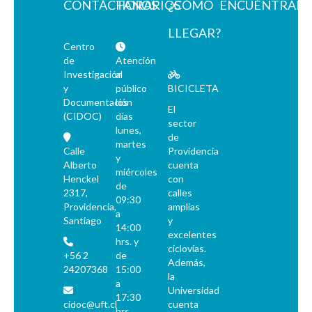
QR - La Quinta Rueda
CONTÁCTANOS
HORARIOS
¿CÓMO
ENCUÉNTRAN
REC - Revista el Compañero
LLEGAR?
S - Solidaridad
Centro
TS - Tribuna Sindical
de
Atención
UL - Unidad y Lucha: Órgano del Comité Central del Partido Socialista
Investigación
al
V - Vea
y
público
BICICLETA
VC - Vía Chilena
Documentación
los
El
(CIDOC)
días
ZZ - Zig-Zag
sector
lunes,
de
martes
Calle
Providencia
y
Alberto
cuenta
miércoles
Henckel
con
de
2317,
calles
09:30
Providencia,
amplias
a
Santiago
y
14:00
excelentes
hrs. y
ciclovías.
+56 2
de
Además,
24207368
15:00
la
a
Universidad
17:30
cidoc@uft.cl
cuenta
hrs.