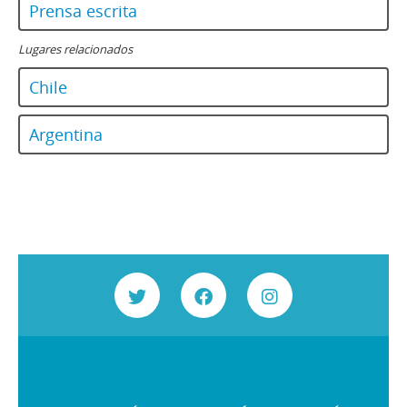
Prensa escrita
165 - Revista Ercilla. Año XXXIV, Nº 1763
ER - El Rebelde del MIR
Lugares relacionados
EV - Eva
H - Hoy (Magazine)
Chile
LG - La Gironda
LPa - La Patria
Argentina
LP - La Prensa
M - Margarita
M - Mayoría
MJ - Mensaje
NCh - Nosotros Los Chilenos
OFNPL - Órgano Oficial del Frente Nacionalista Patria y Libertad
P - Paloma
Pag - Páginas: Para una acción solidaria
PEC - Política. Economía. Cultura.
PP - Pluma y Pincel
PM - Pacífico Magazine
QP - Qué Pasa