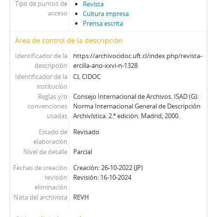
Tipo de puntos de
01677 - Revista Ercilla. Año XXXIII, N° 1677
Revista
acceso
Cultura impresa
01678 - Revista Ercilla. Año XXXIII, N° 1678
Prensa escrita
01679 - Revista Ercilla. Año XXXIII, N° 1679
01680 - Revista Ercilla. Año XXXIII, N° 1680
Área de control de la descripción
01681 - Revista Ercilla. Año XXXII, N° 1681
Identificador de la
https://archivocidoc.uft.cl/index.php/revista-
01682 - Revista Ercilla. Año XXXIII, N° 1682
descripción
ercilla-ano-xxvi-n-1328
01683 - Revista Ercilla. Año XXXIII, N° 1683
Identificador de la
CL CIDOC
01687 - Revista Ercilla. Año XXXIII, N° 1687
institución
Reglas y/o
Consejo Internacional de Archivos. ISAD (G):
01688 - Revista Ercilla. Año XXXIII, N° 1688
convenciones
Norma Internacional General de Descripción
01689 - Revista Ercilla. Año XXXIII, N° 1689
usadas
Archivística. 2.ª edición. Madrid, 2000.
01690 - Revista Ercilla. Año XXXIII, N° 1690
Estado de
01691 - Revista Ercilla. Año XXXIII, N° 1691
Revisado
elaboración
01691-1 - Revista Ercilla. Año XXXIII, N° 1691
Nivel de detalle
Parcial
01692 - Revista Ercilla. Año XXXIII, N° 1692
01693 - Revista Ercilla. Año XXXIIi, N° 1693
Fechas de creación
Creación: 26-10-2022 (JP)
revisión
Revisión: 16-10-2024
01694 - Revista Ercilla. Año XXXIII, N° 1694
eliminación
01696 - Revista Ercilla. Año XXXIII, N° 1696
Nota del archivista
REVH
01700 - Revista Ercilla. Año XXXIII, N° 1700
01701 - Revista Ercilla. Año XXXII, N° 1701