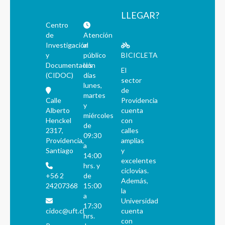
LLEGAR?
Centro
de
Atención
Investigación
al
y
público
BICICLETA
Documentación
los
El
(CIDOC)
días
sector
lunes,
de
martes
Calle
Providencia
y
Alberto
cuenta
miércoles
Henckel
con
de
2317,
calles
09:30
Providencia,
amplias
a
Santiago
y
14:00
excelentes
hrs. y
ciclovías.
+56 2
de
Además,
24207368
15:00
la
a
Universidad
17:30
cidoc@uft.cl
cuenta
hrs.
con