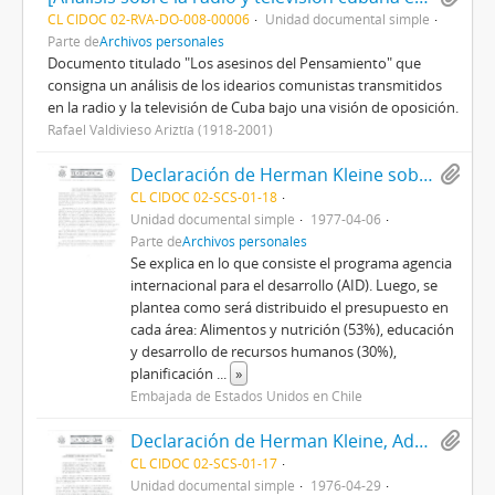
CL CIDOC 02-RVA-DO-008-00006
Unidad documental simple
Parte de
Archivos personales
Documento titulado "Los asesinos del Pensamiento" que
consigna un análisis de los idearios comunistas transmitidos
en la radio y la televisión de Cuba bajo una visión de oposición.
Rafael Valdivieso Ariztía (1918-2001)
Declaración de Herman Kleine sobre proposiciones de ayuda para América Latina y región del Caribe para el año fiscal 1977
CL CIDOC 02-SCS-01-18
Unidad documental simple
1977-04-06
Parte de
Archivos personales
Se explica en lo que consiste el programa agencia
internacional para el desarrollo (AID). Luego, se
plantea como será distribuido el presupuesto en
cada área: Alimentos y nutrición (53%), educación
y desarrollo de recursos humanos (30%),
planificación
...
»
Embajada de Estados Unidos en Chile
Declaración de Herman Kleine, Administrador adjunto para América Latina de la Agencia Internacional para el Desarrollo [AID] sobre la situación en Chile.
CL CIDOC 02-SCS-01-17
Unidad documental simple
1976-04-29