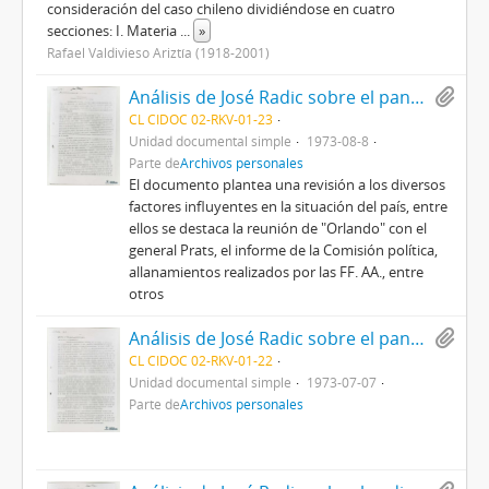
consideración del caso chileno dividiéndose en cuatro
secciones: I. Materia
...
»
Rafael Valdivieso Ariztía (1918-2001)
Análisis de José Radic sobre el panorama general del país durante la U.P
CL CIDOC 02-RKV-01-23
Unidad documental simple
1973-08-8
Parte de
Archivos personales
El documento plantea una revisión a los diversos
factores influyentes en la situación del país, entre
ellos se destaca la reunión de "Orlando" con el
general Prats, el informe de la Comisión política,
allanamientos realizados por las FF. AA., entre
otros
Análisis de José Radic sobre el panorama general del país durante la U.P.
CL CIDOC 02-RKV-01-22
Unidad documental simple
1973-07-07
Parte de
Archivos personales