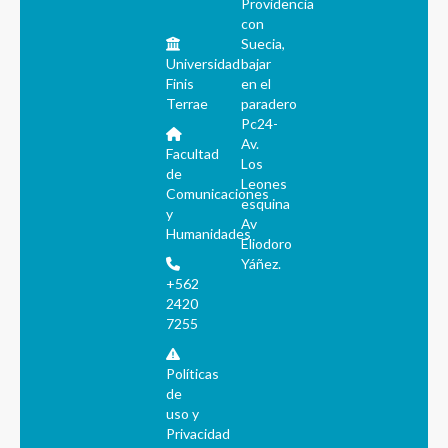
Providencia
con
Suecia,
Universidad
bajar
Finis
en el
Terrae
paradero
Pc24-
Av.
Facultad
Los
de
Leones
Comunicaciones
esquina
y
Av
Humanidades
Eliodoro
Yáñez.
+562
2420
7255
Políticas
de
uso y
Privacidad