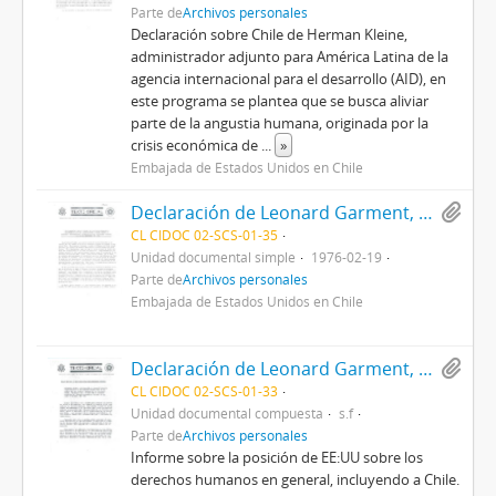
Parte de
Archivos personales
Declaración sobre Chile de Herman Kleine,
administrador adjunto para América Latina de la
agencia internacional para el desarrollo (AID), en
este programa se plantea que se busca aliviar
parte de la angustia humana, originada por la
crisis económica de
...
»
Embajada de Estados Unidos en Chile
Declaración de Leonard Garment, representante de los Estados Unidos ante la Comisión de Derechos Humanos de las Naciones Unidas
CL CIDOC 02-SCS-01-35
Unidad documental simple
1976-02-19
Parte de
Archivos personales
Embajada de Estados Unidos en Chile
Declaración de Leonard Garment, representante de los Estados Unidos ante la Comisión de los Derechos Humanos de las Naciones Unidas.
CL CIDOC 02-SCS-01-33
Unidad documental compuesta
s.f
Parte de
Archivos personales
Informe sobre la posición de EE:UU sobre los
derechos humanos en general, incluyendo a Chile.