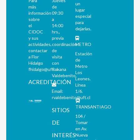
Para
Jueves
un
más
de
lugar
información
09:30
especial
sobre
a
para
el
14:00
dejarlas.
CIDOC
hrs.,
y sus
previa
actividades,
coordinación
METRO
contactar
de
Estación
a Flor
visita
de
Hidalgo
con
Metro
fhidalgo@uft.cl
Roxana
Los
Valdebenito.
Leones.
ACREDITACIÓN
Línea
Email:
1/6.
rvaldebenito@uft.cl
TRANSANTIAGO
SITIOS
104 /
DE
Tomar
en Av.
INTERÉS
Nueva