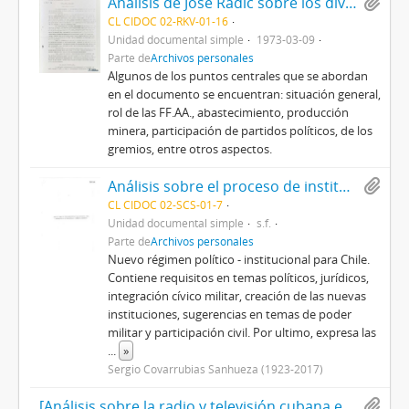
Análisis de José Radic sobre los diversos sectores afectados por la inestabilidad política durante la U.P.
CL CIDOC 02-RKV-01-16
Unidad documental simple
1973-03-09
Parte de
Archivos personales
Algunos de los puntos centrales que se abordan
en el documento se encuentran: situación general,
rol de las FF.AA., abastecimiento, producción
minera, participación de partidos políticos, de los
gremios, entre otros aspectos.
Análisis sobre el proceso de institucionalización del país, y proposición de un posible plan o formula al respecto.
CL CIDOC 02-SCS-01-7
Unidad documental simple
s.f.
Parte de
Archivos personales
Nuevo régimen político - institucional para Chile.
Contiene requisitos en temas políticos, jurídicos,
integración cívico militar, creación de las nuevas
instituciones, sugerencias en temas de poder
militar y participación civil. Por ultimo, expresa las
...
»
Sergio Covarrubias Sanhueza (1923-2017)
[Análisis sobre la radio y televisión cubana en torno al comunismo]