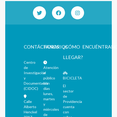
CONTÁCTANOS
HORARIOS
¿CÓMO
ENCUÉNTRAN
LLEGAR?
Centro
de
Atención
Investigación
al
y
público
BICICLETA
Documentación
los
El
(CIDOC)
días
sector
lunes,
de
martes
Calle
Providencia
y
Alberto
cuenta
miércoles
Henckel
con
de