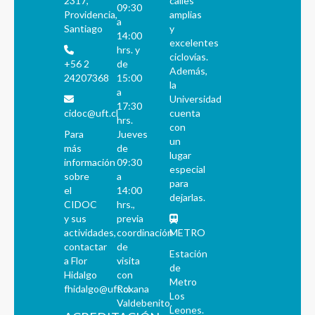
2317,
calles
09:30
Providencia,
amplias
a
Santiago
y
14:00
excelentes
hrs. y
ciclovías.
+56 2
de
Además,
24207368
15:00
la
a
Universidad
17:30
cidoc@uft.cl
cuenta
hrs.
con
Para
Jueves
un
más
de
lugar
información
09:30
especial
sobre
a
para
el
14:00
dejarlas.
CIDOC
hrs.,
y sus
previa
actividades,
coordinación
METRO
contactar
de
Estación
a Flor
visita
de
Hidalgo
con
Metro
fhidalgo@uft.cl
Roxana
Los
Valdebenito.
Leones.