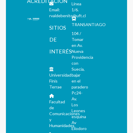
ACREDITACIÓN
Línea
Email:
1/6.
rvaldebenito@uft.cl
TRANSANTIAGO
SITIOS
104 /
DE
Tomar
en Av.
INTERÉS
Nueva
Providencia
con
Suecia,
Universidad
bajar
Finis
en el
Terrae
paradero
Pc24-
Av.
Facultad
Los
de
Leones
Comunicaciones
esquina
y
Av
Humanidades
Eliodoro