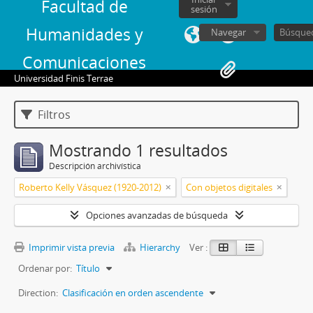
Facultad de
sesión
Humanidades y
Navegar
Comunicaciones
Universidad Finis Terrae
Filtros
Mostrando 1 resultados
Descripción archivística
Roberto Kelly Vásquez (1920-2012)
Con objetos digitales
Opciones avanzadas de búsqueda
Imprimir vista previa
Hierarchy
Ver :
Ordenar por:
Título
Direction:
Clasificación en orden ascendente