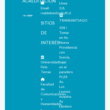
ACREDITACIÓN
Línea
Email:
1/6.
rvaldebenito@uft.cl
TRANSANTIAGO
SITIOS
104 /
DE
Tomar
en Av.
INTERÉS
Nueva
Providencia
con
Suecia,
Universidad
bajar
Finis
en el
Terrae
paradero
Pc24-
Av.
Facultad
Los
de
Leones
Comunicaciones
esquina
y
Av
Humanidades
Eliodoro