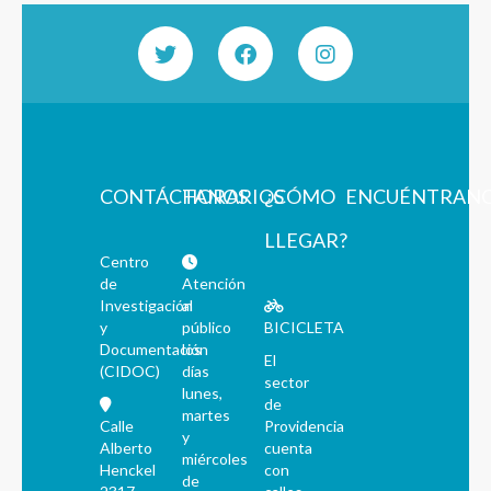
CONTÁCTANOS
HORARIOS
¿CÓMO
ENCUÉNTRAN
LLEGAR?
Centro
de
Atención
Investigación
al
y
público
BICICLETA
Documentación
los
El
(CIDOC)
días
sector
lunes,
de
martes
Calle
Providencia
y
Alberto
cuenta
miércoles
Henckel
con
de