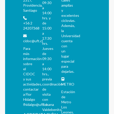
2317,
calles
09:30
Providencia,
amplias
a
Santiago
y
14:00
excelentes
hrs. y
ciclovías.
+56 2
de
Además,
24207368
15:00
la
a
Universidad
17:30
cidoc@uft.cl
cuenta
hrs.
con
Para
Jueves
un
más
de
lugar
información
09:30
especial
sobre
a
para
el
14:00
dejarlas.
CIDOC
hrs.,
y sus
previa
actividades,
coordinación
METRO
contactar
de
Estación
a Flor
visita
de
Hidalgo
con
Metro
fhidalgo@uft.cl
Roxana
Los
Valdebenito.
Leones.