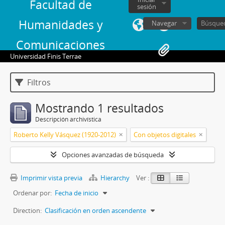
Facultad de
sesión
Humanidades y
Navegar
Comunicaciones
Universidad Finis Terrae
Filtros
Mostrando 1 resultados
Descripción archivística
Roberto Kelly Vásquez (1920-2012)
Con objetos digitales
Opciones avanzadas de búsqueda
Imprimir vista previa
Hierarchy
Ver :
Ordenar por:
Fecha de inicio
Direction:
Clasificación en orden ascendente