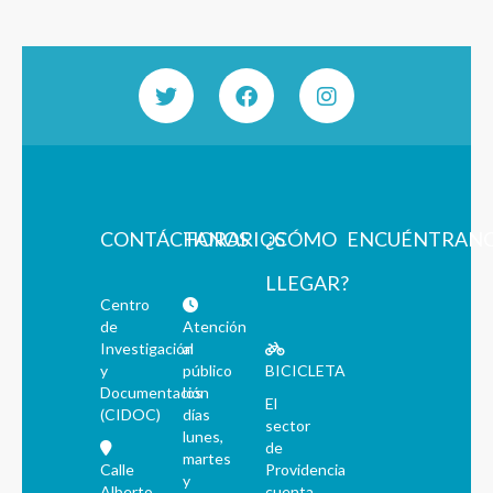
CONTÁCTANOS
HORARIOS
¿CÓMO
ENCUÉNTRAN
LLEGAR?
Centro
de
Atención
Investigación
al
y
público
BICICLETA
Documentación
los
El
(CIDOC)
días
sector
lunes,
de
martes
Calle
Providencia
y
Alberto
cuenta