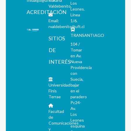
fhidalgo@uft.cl
Roxana
Los
Valdebenito.
Leones.
ACREDITACIÓN
Línea
Email:
1/6.
rvaldebenito@uft.cl
TRANSANTIAGO
SITIOS
104 /
DE
Tomar
en Av.
INTERÉS
Nueva
Providencia
con
Suecia,
Universidad
bajar
Finis
en el
Terrae
paradero
Pc24-
Av.
Facultad
Los
de
Leones
Comunicaciones
esquina
y