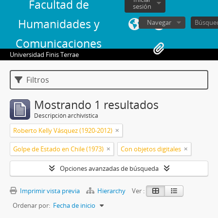
Facultad de
sesión
Humanidades y
Navegar
Comunicaciones
Universidad Finis Terrae
Filtros
Mostrando 1 resultados
Descripción archivística
Roberto Kelly Vásquez (1920-2012)
Golpe de Estado en Chile (1973)
Con objetos digitales
Opciones avanzadas de búsqueda
Imprimir vista previa
Hierarchy
Ver :
Ordenar por:
Fecha de inicio