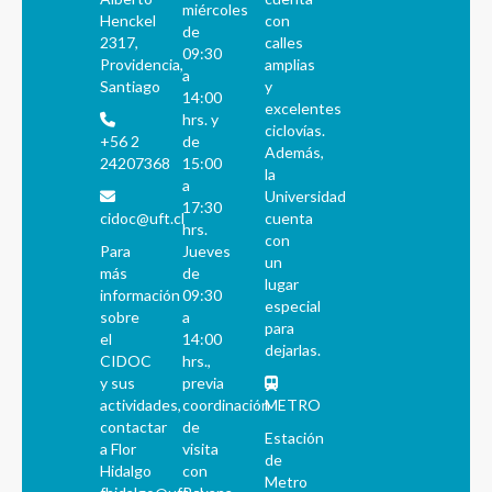
miércoles
Henckel
con
de
2317,
calles
09:30
Providencia,
amplias
a
Santiago
y
14:00
excelentes
hrs. y
ciclovías.
+56 2
de
Además,
24207368
15:00
la
a
Universidad
17:30
cidoc@uft.cl
cuenta
hrs.
con
Para
Jueves
un
más
de
lugar
información
09:30
especial
sobre
a
para
el
14:00
dejarlas.
CIDOC
hrs.,
y sus
previa
actividades,
coordinación
METRO
contactar
de
Estación
a Flor
visita
de
Hidalgo
con
Metro