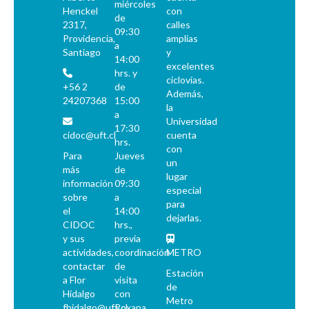
miércoles
Henckel
con
de
2317,
calles
09:30
Providencia,
amplias
a
Santiago
y
14:00
excelentes
hrs. y
ciclovías.
+56 2
de
Además,
24207368
15:00
la
a
Universidad
17:30
cidoc@uft.cl
cuenta
hrs.
con
Para
Jueves
un
más
de
lugar
información
09:30
especial
sobre
a
para
el
14:00
dejarlas.
CIDOC
hrs.,
y sus
previa
actividades,
coordinación
METRO
contactar
de
Estación
a Flor
visita
de
Hidalgo
con
Metro
fhidalgo@uft.cl
Roxana