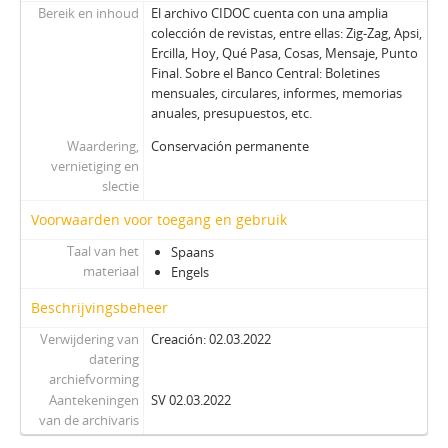
Bereik en inhoud
El archivo CIDOC cuenta con una amplia
ZZ - Zig-Zag
colección de revistas, entre ellas: Zig-Zag, Apsi,
Ercilla, Hoy, Qué Pasa, Cosas, Mensaje, Punto
Final. Sobre el Banco Central: Boletines
mensuales, circulares, informes, memorias
anuales, presupuestos, etc.
Waardering,
Conservación permanente
vernietiging en
slectie
Voorwaarden voor toegang en gebruik
Taal van het
Spaans
materiaal
Engels
Beschrijvingsbeheer
Verwijdering van
Creación: 02.03.2022
datering
archiefvorming
Aantekeningen
SV 02.03.2022
van de archivaris