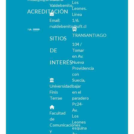
Los
Valdebenito.
Leones.
ACREDITACIÓN
Línea
Email:
1/6.
rvaldebenito@uft.cl
TRANSANTIAGO
SITIOS
104 /
DE
Tomar
en Av.
INTERÉS
Nueva
Providencia
con
Suecia,
Universidad
bajar
Finis
en el
Terrae
paradero
Pc24-
Av.
Facultad
Los
de
Leones
Comunicaciones
esquina
y
Av