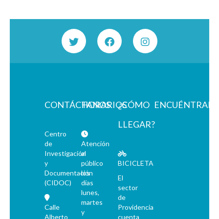
CONTÁCTANOS
HORARIOS
¿CÓMO
ENCUÉNTRAN
LLEGAR?
Centro
de
Atención
Investigación
al
y
público
BICICLETA
Documentación
los
El
(CIDOC)
días
sector
lunes,
de
martes
Calle
Providencia
y
Alberto
cuenta