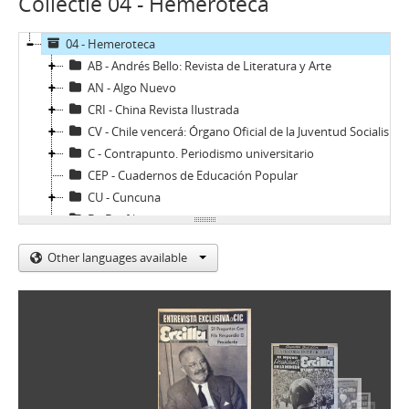
Collectie 04 - Hemeroteca
04 - Hemeroteca
AB - Andrés Bello: Revista de Literatura y Arte
AN - Algo Nuevo
CRI - China Revista Ilustrada
CV - Chile vencerá: Órgano Oficial de la Juventud Socialista de Chile
C - Contrapunto. Periodismo universitario
CEP - Cuadernos de Educación Popular
CU - Cuncuna
D - Desfile
DyT - Diálogo y Transición
Other languages available
Di - Dinacos
E - Ercilla
ER - El Rebelde del MIR
EV - Eva
H - Hoy (Magazine)
LG - La Gironda
LPa - La Patria