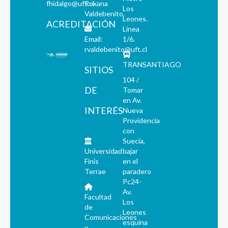
fhidalgo@uft.cl
Roxana
Los
Valdebenito.
Leones.
ACREDITACIÓN
Línea
Email:
1/6.
rvaldebenito@uft.cl
TRANSANTIAGO
SITIOS
104 /
DE
Tomar
en Av.
INTERÉS
Nueva
Providencia
con
Suecia,
Universidad
bajar
Finis
en el
Terrae
paradero
Pc24-
Av.
Facultad
Los
de
Leones
Comunicaciones
esquina
y