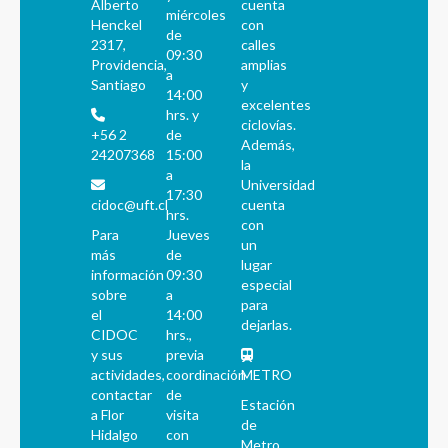
Alberto
cuenta
miércoles
Henckel
con
de
2317,
calles
09:30
Providencia,
amplias
a
Santiago
y
14:00
excelentes
hrs. y
ciclovías.
+56 2
de
Además,
24207368
15:00
la
a
Universidad
17:30
cidoc@uft.cl
cuenta
hrs.
con
Para
Jueves
un
más
de
lugar
información
09:30
especial
sobre
a
para
el
14:00
dejarlas.
CIDOC
hrs.,
y sus
previa
actividades,
coordinación
METRO
contactar
de
Estación
a Flor
visita
de
Hidalgo
con
Metro