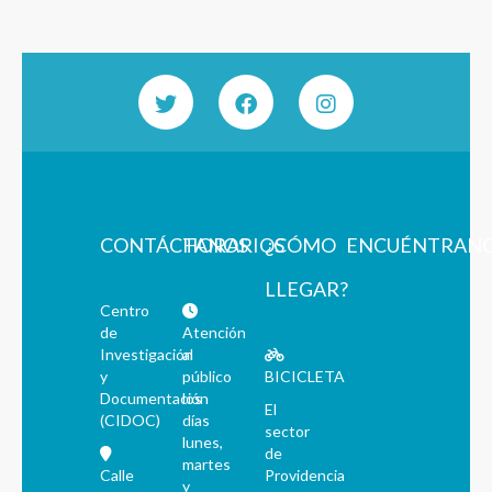
CONTÁCTANOS
HORARIOS
¿CÓMO
ENCUÉNTRAN
LLEGAR?
Centro
de
Atención
Investigación
al
y
público
BICICLETA
Documentación
los
El
(CIDOC)
días
sector
lunes,
de
martes
Calle
Providencia
y