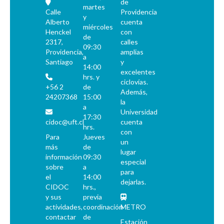
de
martes
Calle
Providencia
y
Alberto
cuenta
miércoles
Henckel
con
de
2317,
calles
09:30
Providencia,
amplias
a
Santiago
y
14:00
excelentes
hrs. y
ciclovías.
+56 2
de
Además,
24207368
15:00
la
a
Universidad
17:30
cidoc@uft.cl
cuenta
hrs.
con
Para
Jueves
un
más
de
lugar
información
09:30
especial
sobre
a
para
el
14:00
dejarlas.
CIDOC
hrs.,
y sus
previa
actividades,
coordinación
METRO
contactar
de
Estación