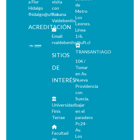
a Flor
visita
de
Hidalgo
con
Metro
fhidalgo@uft.cl
Roxana
Los
Valdebenito.
Leones.
ACREDITACIÓN
Línea
Email:
1/6.
rvaldebenito@uft.cl
TRANSANTIAGO
SITIOS
104 /
DE
Tomar
en Av.
INTERÉS
Nueva
Providencia
con
Suecia,
Universidad
bajar
Finis
en el
Terrae
paradero
Pc24-
Av.
Facultad
Los
de