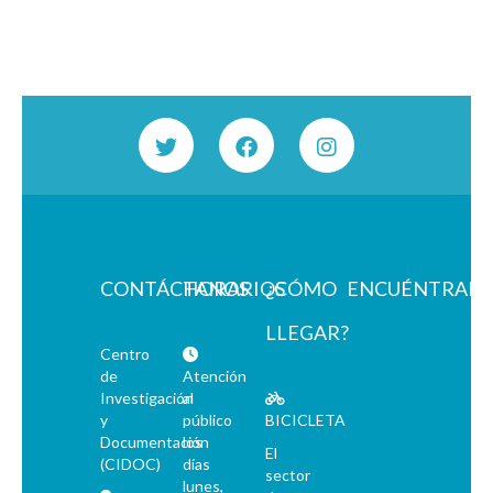
CONTÁCTANOS
HORARIOS
¿CÓMO
ENCUÉNTRAN
LLEGAR?
Centro
de
Atención
Investigación
al
y
público
BICICLETA
Documentación
los
El
(CIDOC)
días
sector
lunes,