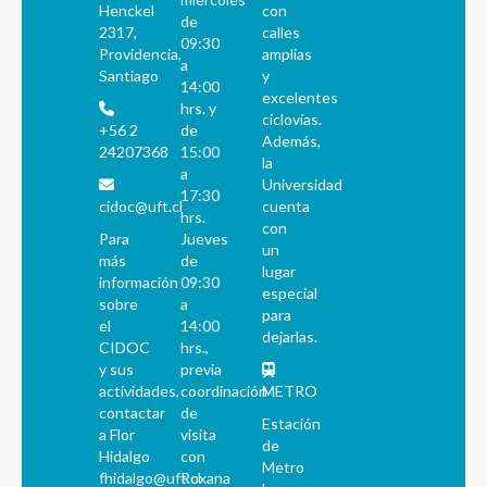
Henckel
con
de
2317,
calles
09:30
Providencia,
amplias
a
Santiago
y
14:00
excelentes
hrs. y
ciclovías.
+56 2
de
Además,
24207368
15:00
la
a
Universidad
17:30
cidoc@uft.cl
cuenta
hrs.
con
Para
Jueves
un
más
de
lugar
información
09:30
especial
sobre
a
para
el
14:00
dejarlas.
CIDOC
hrs.,
y sus
previa
actividades,
coordinación
METRO
contactar
de
Estación
a Flor
visita
de
Hidalgo
con
Metro
fhidalgo@uft.cl
Roxana