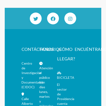
CONTÁCTANOS
HORARIOS
¿CÓMO
ENCUÉNTRAN
LLEGAR?
Centro
de
Atención
Investigación
al
y
público
BICICLETA
Documentación
los
El
(CIDOC)
días
sector
lunes,
de
martes
Calle
Providencia
y
Alberto
cuenta
miércoles