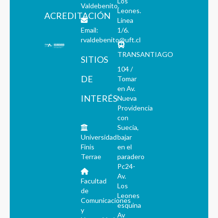
Los
Valdebenito.
Leones.
ACREDITACIÓN
Línea
Email:
1/6.
rvaldebenito@uft.cl
TRANSANTIAGO
SITIOS
104 /
DE
Tomar
en Av.
INTERÉS
Nueva
Providencia
con
Suecia,
Universidad
bajar
Finis
en el
Terrae
paradero
Pc24-
Av.
Facultad
Los
de
Leones
Comunicaciones
esquina
y
Av